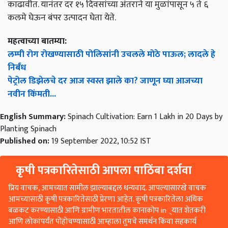
काढावीत. यानंतर दर १५ दिवसांच्या अंतराने या मुळांपासून ५ ते ६
कलमे घेऊन बंपर उत्पादन घेता येते.
महत्वाच्या बातम्या:
लम्पी रोग रोखण्यासाठी पोलिसांनी उचलले मोठे पाऊल; लादले हे
निर्बंध
पेट्रोल डिझेलचे दर आज स्वस्त झाले का? जाणून घ्या आजच्या
नवीन किंमती...
English Summary:
Spinach Cultivation: Earn 1 Lakh in 20 Days by
Planting Spinach
Published on:
19 September 2022, 10:52 IST
कृषी पत्रकारितेसाठी आपला पाठिंबा दर्शवा
प्रिय वाचक, आमच्यात सामील झाल्याबद्दल धन्यवाद. आपल्यासारखे वाचक
आमच्यासाठी कृषी पत्रकारितेसाठी प्रेरणा आहेत. कृषी पत्रकारितेला अधिक
बळकट करण्यासाठी आणि ग्रामीण भारतातील कानाकोप in्यात शेतकरी
आणि लोकांपर्यंत पोहोचण्यासाठी आम्हाला तुमचे समर्थन किंवा सहकार्य