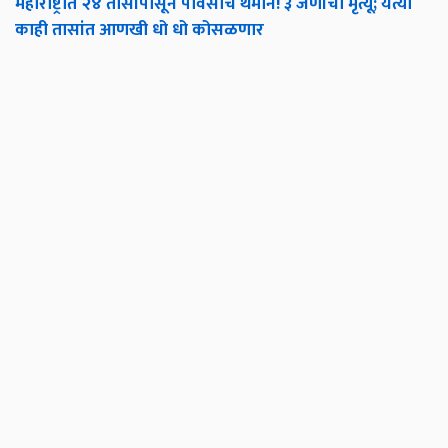
महाराष्ट्रात २४ तासांपासून पावसाचे थैमान! ३ जणांचा मृत्यू; येत्या
काही तासांत आणखी धो धो कोसळणार