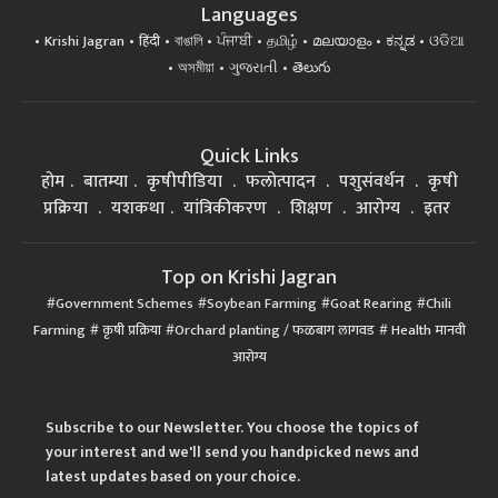
Languages
Krishi Jagran
हिंदी
বাঙালি
ਪੰਜਾਬੀ
தமிழ்
മലയാളം
ಕನ್ನಡ
ଓଡିଆ
অসমীয়া
ગુજરાતી
తెలుగు
Quick Links
होम
बातम्या
कृषीपीडिया
फलोत्पादन
पशुसंवर्धन
कृषी
प्रक्रिया
यशकथा
यांत्रिकीकरण
शिक्षण
आरोग्य
इतर
Top on Krishi Jagran
Government Schemes
Soybean Farming
Goat Rearing
Chili
Farming
कृषी प्रक्रिया
Orchard planting / फळबाग लागवड
Health मानवी
आरोग्य
Subscribe to our Newsletter. You choose the topics of
your interest and we'll send you handpicked news and
latest updates based on your choice.