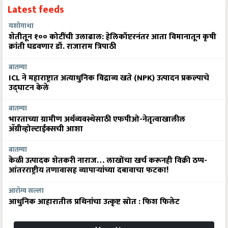
Latest feeds
यशोगाथा
शेतीतून १०० कोटींची उलाढाल: हेलिकॉप्टरनंतर आता विमानातून कृषी
क्रांती घडवणार डॉ. राजाराम त्रिपाठी
बातम्या
ICL ने महाराष्ट्रात अत्याधुनिक विद्राव्य खते (NPK) उत्पादन प्रकल्पाचे
उद्घाटन केले
बातम्या
भारताच्या ग्रामीण अर्थव्यवस्थेसाठी एफपीओ-नेतृत्वाखालील
अ‍ॅग्रीव्होल्टाईक्सची आशा
बातम्या
केळी उत्पादक शेतकरी नाराज… लाखोंचा खर्च करूनही विक्री ठप्प-
आंतरराष्ट्रीय तणावासह व्यापाऱ्यांच्या दबावाचा फटका!
आरोग्य सल्ला
आधुनिक आहारातील प्रथिनांचा उत्कृष्ट स्रोत : फिश फिलेट