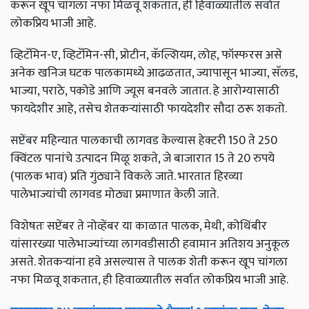
करून खूप चांगला नफा मिळवू शकतात, ही हिवाळ्यातील सर्वात
लोकप्रिय भाजी आहे.
व्हिटॅमिन-ए, व्हिटॅमिन-सी, प्रोटीन, कॅल्शियम, लोह, फॉस्फरस असे
अनेक खनिज घटक पालकामध्ये आढळतात, ज्यापासून भाज्या, सॅलड,
भाज्या, पराठे, पकोडे आणि ज्यूस बनवले जातात. हे आरोग्यासाठी
फायदेशीर आहे, तसेच शेतकऱ्यांसाठी फायदेशीर सौदा ठरू शकतो.
सप्टेंबर महिन्यात पालकाची लागवड केल्यास हेक्टरी 150 ते 250
क्विंटल पानांचे उत्पादन मिळू शकते, जे बाजारात 15 ते 20 रुपये
(पालक भाव) प्रति गुंठ्याने विकले जाते. भारतात हिरव्या
पालेभाज्यांची लागवड मोठ्या प्रमाणात केली जाते.
विशेषतः सप्टेंबर ते नोव्हेंबर या काळात पालक, मेथी, कोथिंबीर
यांसारख्या पालेभाज्यांच्या लागवडीसाठी हवामान अतिशय अनुकूल
असते. शेतकर्‍यांना हवे असल्यास ते पालक शेती करून खूप चांगला
नफा मिळवू शकतात, ही हिवाळ्यातील सर्वात लोकप्रिय भाजी आहे.