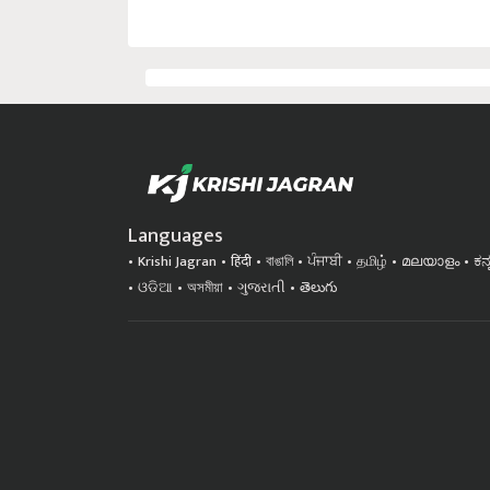
Languages
Krishi Jagran
हिंदी
বাঙালি
ਪੰਜਾਬੀ
தமிழ்
മലയാളം
ಕನ
ଓଡିଆ
অসমীয়া
ગુજરાતી
తెలుగు