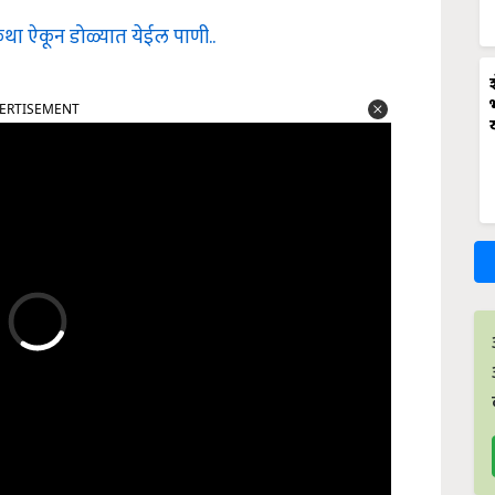
था ऐकून डोळ्यात येईल पाणी..
ERTISEMENT