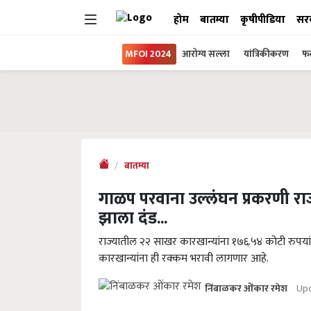
होम
बातम्या
कृषीपीडिया
सर
MFOI 2024
आरोग्य सल्ला
यांत्रिकीकरण
फल
बातम्या
गाळप परवाना उल्लंघन प्रकरणी रा
झाला दंड...
राज्यातील २२ साखर कारखान्यांना १७६.५४ कोटी रुपयांच
कारखान्यांना ही रक्कम भरावी लागणार आहे.
Upd
निंबाळकर ओंकार रमेश