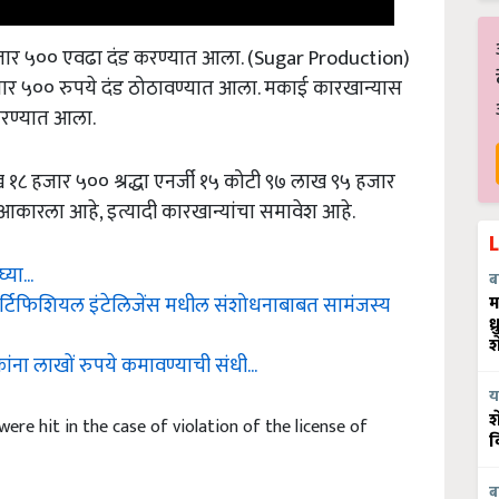
ार ५०० एवढा दंड करण्यात आला. (Sugar Production)
जार ५०० रुपये दंड ठोठावण्यात आला. मकाई कारखान्यास
रण्यात आला.
 १८ हजार ५०० श्रद्धा एनर्जी १५ कोटी ९७ लाख ९५ हजार
आकारला आहे, इत्यादी कारखान्यांचा समावेश आहे.
या...
ब
चा आर्टिफिशियल इंटेलिजेंस मधील संशोधनाबाबत सामंजस्य
म
ध
श
ंना लाखों रुपये कमावण्याची संधी...
य
were hit in the case of violation of the license of
श
व
ब