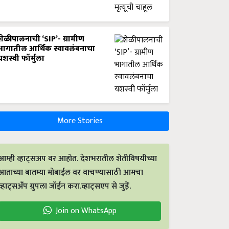
शेळीपालनाची ‘SIP’- ग्रामीण
भागातील आर्थिक स्वावलंबनाचा
यशस्वी फॉर्मुला
More Stories
आम्ही व्हाट्सअप वर आहोत. देशभरातील शेतीविषयीच्या
आताच्या बातम्या मोबाईल वर वाचण्यासाठी आमचा
व्हाट्सअँप ग्रुपला जॉईन करा.व्हाट्सएप से जुड़ें.
Join on WhatsApp