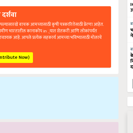
I
उ
 दर्शवा
ल्यासारखे वाचक आमच्यासाठी कृषी पत्रकारितेसाठी प्रेरणा आहेत.
ब
रामीण भारतातील कानाकोप in्यात शेतकरी आणि लोकांपर्यंत
भ
आवश्यक आहे. आपले प्रत्येक सहकार्य आमच्या भविष्यासाठी मोलाचे
न
ब
ontribute Now)
क
व
द