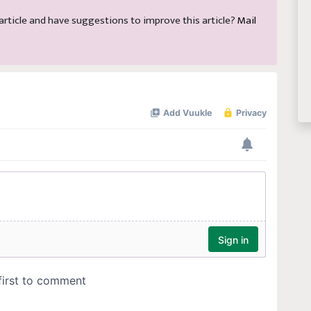
s article and have suggestions to improve this article?
Mail