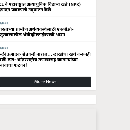
CL ने महाराष्ट्रात अत्याधुनिक विद्राव्य खते (NPK)
त्पादन प्रकल्पाचे उद्घाटन केले
ातम्या
ारताच्या ग्रामीण अर्थव्यवस्थेसाठी एफपीओ-
ेतृत्वाखालील अ‍ॅग्रीव्होल्टाईक्सची आशा
ातम्या
ेळी उत्पादक शेतकरी नाराज… लाखोंचा खर्च करूनही
िक्री ठप्प- आंतरराष्ट्रीय तणावासह व्यापाऱ्यांच्या
बावाचा फटका!
More News