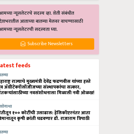
आमच्या न्यूसलेटरचे सदस्य व्हा. शेती संबंधीत
देशभरातील आताच्या बातम्या मेलवर वाचण्यासाठी
आमच्या न्यूसलेटरची सदस्यता घ्या.
Subscribe Newsletters
Latest feeds
ातम्या
हाराष्ट्र राज्याचे मुख्यमंत्री देवेंद्र फडणवीस यांच्या हस्ते
्रुव ॲग्रीटेक्नॉलॉजीजच्या संस्थापकांचा सत्कार,
ेतकऱ्यांसाठीच्या नवसंशोधनाला मिळाली नवी ओळख!
शोगाथा
ेतीतून १०० कोटींची उलाढाल: हेलिकॉप्टरनंतर आता
िमानातून कृषी क्रांती घडवणार डॉ. राजाराम त्रिपाठी
ातम्या