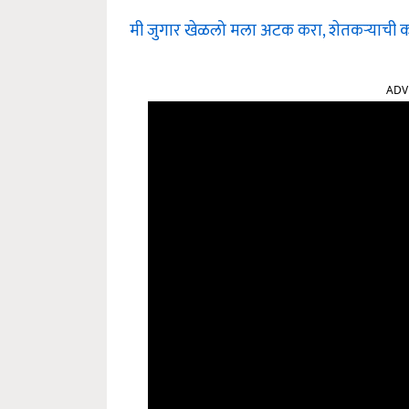
मी जुगार खेळलो मला अटक करा, शेतकऱ्याची क
ADV