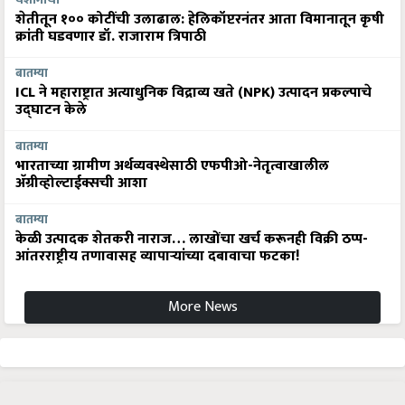
शेतीतून १०० कोटींची उलाढाल: हेलिकॉप्टरनंतर आता विमानातून कृषी
क्रांती घडवणार डॉ. राजाराम त्रिपाठी
बातम्या
ICL ने महाराष्ट्रात अत्याधुनिक विद्राव्य खते (NPK) उत्पादन प्रकल्पाचे
उद्घाटन केले
बातम्या
भारताच्या ग्रामीण अर्थव्यवस्थेसाठी एफपीओ-नेतृत्वाखालील
अ‍ॅग्रीव्होल्टाईक्सची आशा
बातम्या
केळी उत्पादक शेतकरी नाराज… लाखोंचा खर्च करूनही विक्री ठप्प-
आंतरराष्ट्रीय तणावासह व्यापाऱ्यांच्या दबावाचा फटका!
More News