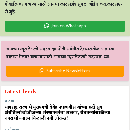
मोबाईल वर वाचण्यासाठी आमचा व्हाट्सअँप ग्रुपला जॉईन करा.व्हाट्सएप
से जुड़ें.
Join on WhatsApp
आमच्या न्यूसलेटरचे सदस्य व्हा. शेती संबंधीत देशभरातील आताच्या
बातम्या मेलवर वाचण्यासाठी आमच्या न्यूसलेटरची सदस्यता घ्या.
Subscribe Newsletters
Latest feeds
बातम्या
महाराष्ट्र राज्याचे मुख्यमंत्री देवेंद्र फडणवीस यांच्या हस्ते ध्रुव
ॲग्रीटेक्नॉलॉजीजच्या संस्थापकांचा सत्कार, शेतकऱ्यांसाठीच्या
नवसंशोधनाला मिळाली नवी ओळख!
यशोगाथा