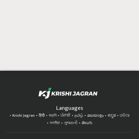
Languages
Krishi Jagran
हिंदी
বাঙালি
ਪੰਜਾਬੀ
தமிழ்
മലയാളം
ಕನ್ನಡ
ଓଡିଆ
অসমীয়া
ગુજરાતી
తెలుగు