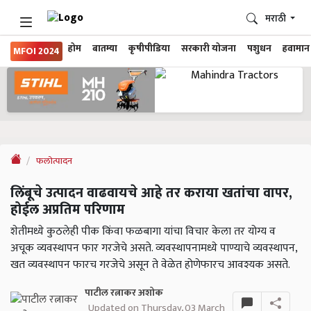
मराठी
होम
बातम्या
कृषीपीडिया
सरकारी योजना
पशुधन
हवामान
MFOI 2024
फलोत्पादन
लिंबूचे उत्पादन वाढवायचे आहे तर कराया खतांचा वापर,
होईल अप्रतिम परिणाम
शेतीमध्ये कुठलेही पीक किंवा फळबागा यांचा विचार केला तर योग्य व
अचूक व्यवस्थापन फार गरजेचे असते. व्यवस्थापनामध्ये पाण्याचे व्यवस्थापन,
खत व्यवस्थापन फारच गरजेचे असून ते वेळेत होणेफारच आवश्यक असते.
पाटील रत्नाकर अशोक
Updated on Thursday, 03 March