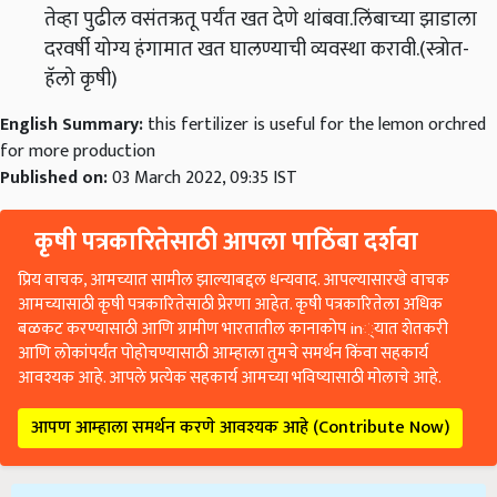
तेव्हा पुढील वसंतऋतू पर्यंत खत देणे थांबवा.लिंबाच्या झाडाला
दरवर्षी योग्य हंगामात खत घालण्याची व्यवस्था करावी.(स्त्रोत-
हॅलो कृषी)
English Summary:
this fertilizer is useful for the lemon orchred
for more production
Published on:
03 March 2022, 09:35 IST
कृषी पत्रकारितेसाठी आपला पाठिंबा दर्शवा
प्रिय वाचक, आमच्यात सामील झाल्याबद्दल धन्यवाद. आपल्यासारखे वाचक
आमच्यासाठी कृषी पत्रकारितेसाठी प्रेरणा आहेत. कृषी पत्रकारितेला अधिक
बळकट करण्यासाठी आणि ग्रामीण भारतातील कानाकोप in्यात शेतकरी
आणि लोकांपर्यंत पोहोचण्यासाठी आम्हाला तुमचे समर्थन किंवा सहकार्य
आवश्यक आहे. आपले प्रत्येक सहकार्य आमच्या भविष्यासाठी मोलाचे आहे.
आपण आम्हाला समर्थन करणे आवश्यक आहे (Contribute Now)