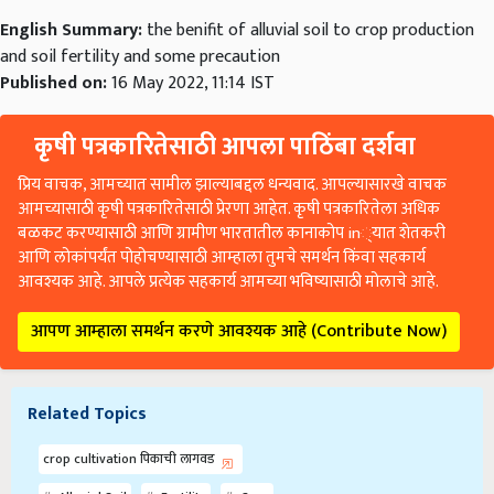
English Summary:
the benifit of alluvial soil to crop production
and soil fertility and some precaution
Published on:
16 May 2022, 11:14 IST
कृषी पत्रकारितेसाठी आपला पाठिंबा दर्शवा
प्रिय वाचक, आमच्यात सामील झाल्याबद्दल धन्यवाद. आपल्यासारखे वाचक
आमच्यासाठी कृषी पत्रकारितेसाठी प्रेरणा आहेत. कृषी पत्रकारितेला अधिक
बळकट करण्यासाठी आणि ग्रामीण भारतातील कानाकोप in्यात शेतकरी
आणि लोकांपर्यंत पोहोचण्यासाठी आम्हाला तुमचे समर्थन किंवा सहकार्य
आवश्यक आहे. आपले प्रत्येक सहकार्य आमच्या भविष्यासाठी मोलाचे आहे.
आपण आम्हाला समर्थन करणे आवश्यक आहे (Contribute Now)
Related Topics
crop cultivation पिकाची लागवड