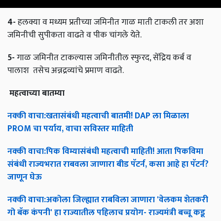
4-
हलक्या व मध्यम प्रतीच्या जमिनीत गाळ माती टाकली तर अशा
जमिनीची सुपीकता वाढते व पीक चांगले येते.
5-
गाळ जमिनीत टाकल्यास जमिनीतील स्फुरद, सेंद्रिय कर्ब व
पालाश तसेच अन्नद्रव्यांचे प्रमाण वाढते.
महत्वाच्या
बातम्या
नक्की
वाचा
:
खतासंबंधी
महत्वाची
बातमी
! DAP
ला
मिळाला
PROM
चा
पर्याय
,
वाचा
सविस्तर
माहिती
नक्की
वाचा
:
पिक
विम्यासंबंधी
महत्वाची
माहिती
!
आता
पिकविमा
संबंधी
राज्यभरात
राबवला
जाणारा
बीड
पॅटर्न
,
कसा
आहे
हा
पॅटर्न
?
जाणून
घेऊ
नक्की
वाचा
:
अकोला
जिल्ह्यात
राबविला
जाणारा
'
वेलकम
शेतकरी
गो
बॅक
कंपनी
'
हा
राज्यातील
पहिलाच
प्रयोग
-
राज्यमंत्री
बच्चू
कडू