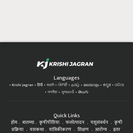
Languages
Krishi Jagran
हिंदी
বাঙালি
ਪੰਜਾਬੀ
தமிழ்
മലയാളം
ಕನ್ನಡ
ଓଡିଆ
অসমীয়া
ગુજરાતી
తెలుగు
Quick Links
होम
बातम्या
कृषीपीडिया
फलोत्पादन
पशुसंवर्धन
कृषी
प्रक्रिया
यशकथा
यांत्रिकीकरण
शिक्षण
आरोग्य
इतर