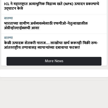
ICL ने महाराष्ट्रात अत्याधुनिक विद्राव्य खते (NPK) उत्पादन प्रकल्पाचे
उद्घाटन केले
बातम्या
भारताच्या ग्रामीण अर्थव्यवस्थेसाठी एफपीओ-नेतृत्वाखालील
अ‍ॅग्रीव्होल्टाईक्सची आशा
बातम्या
केळी उत्पादक शेतकरी नाराज… लाखोंचा खर्च करूनही विक्री ठप्प-
आंतरराष्ट्रीय तणावासह व्यापाऱ्यांच्या दबावाचा फटका!
More News