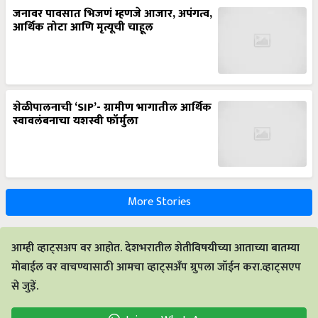
जनावर पावसात भिजणं म्हणजे आजार, अपंगत्व,
आर्थिक तोटा आणि मृत्यूची चाहूल
शेळीपालनाची ‘SIP’- ग्रामीण भागातील आर्थिक
स्वावलंबनाचा यशस्वी फॉर्मुला
More Stories
आम्ही व्हाट्सअप वर आहोत. देशभरातील शेतीविषयीच्या आताच्या बातम्या
मोबाईल वर वाचण्यासाठी आमचा व्हाट्सअँप ग्रुपला जॉईन करा.व्हाट्सएप
से जुड़ें.