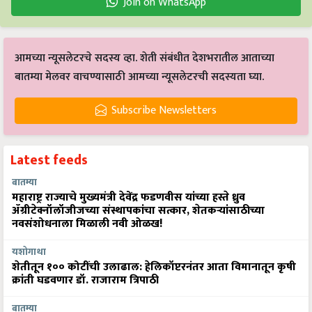
Join on WhatsApp
आमच्या न्यूसलेटरचे सदस्य व्हा. शेती संबंधीत देशभरातील आताच्या
बातम्या मेलवर वाचण्यासाठी आमच्या न्यूसलेटरची सदस्यता घ्या.
Subscribe Newsletters
Latest feeds
बातम्या
महाराष्ट्र राज्याचे मुख्यमंत्री देवेंद्र फडणवीस यांच्या हस्ते ध्रुव
ॲग्रीटेक्नॉलॉजीजच्या संस्थापकांचा सत्कार, शेतकऱ्यांसाठीच्या
नवसंशोधनाला मिळाली नवी ओळख!
यशोगाथा
शेतीतून १०० कोटींची उलाढाल: हेलिकॉप्टरनंतर आता विमानातून कृषी
क्रांती घडवणार डॉ. राजाराम त्रिपाठी
बातम्या