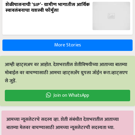
शेळीपालनाची ‘SIP’- ग्रामीण भागातील आर्थिक
स्वावलंबनाचा यशस्वी फॉर्मुला
More Stories
आम्ही व्हाट्सअप वर आहोत. देशभरातील शेतीविषयीच्या आताच्या बातम्या
मोबाईल वर वाचण्यासाठी आमचा व्हाट्सअँप ग्रुपला जॉईन करा.व्हाट्सएप
से जुड़ें.
Join on WhatsApp
आमच्या न्यूसलेटरचे सदस्य व्हा. शेती संबंधीत देशभरातील आताच्या
बातम्या मेलवर वाचण्यासाठी आमच्या न्यूसलेटरची सदस्यता घ्या.