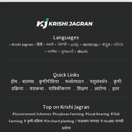
Languages
Krishi Jagran
हिंदी
বাঙালি
ਪੰਜਾਬੀ
தமிழ்
മലയാളം
ಕನ್ನಡ
ଓଡିଆ
অসমীয়া
ગુજરાતી
తెలుగు
Quick Links
होम
बातम्या
कृषीपीडिया
फलोत्पादन
पशुसंवर्धन
कृषी
प्रक्रिया
यशकथा
यांत्रिकीकरण
शिक्षण
आरोग्य
इतर
Top on Krishi Jagran
Government Schemes
Soybean Farming
Goat Rearing
Chili
Farming
कृषी प्रक्रिया
Orchard planting / फळबाग लागवड
Health मानवी
आरोग्य