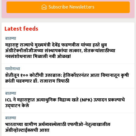
Subscribe Newsletters
Latest feeds
बातम्या
महाराष्ट्र राज्याचे मुख्यमंत्री देवेंद्र फडणवीस यांच्या हस्ते ध्रुव
ॲग्रीटेक्नॉलॉजीजच्या संस्थापकांचा सत्कार, शेतकऱ्यांसाठीच्या
नवसंशोधनाला मिळाली नवी ओळख!
यशोगाथा
शेतीतून १०० कोटींची उलाढाल: हेलिकॉप्टरनंतर आता विमानातून कृषी
क्रांती घडवणार डॉ. राजाराम त्रिपाठी
बातम्या
ICL ने महाराष्ट्रात अत्याधुनिक विद्राव्य खते (NPK) उत्पादन प्रकल्पाचे
उद्घाटन केले
बातम्या
भारताच्या ग्रामीण अर्थव्यवस्थेसाठी एफपीओ-नेतृत्वाखालील
अ‍ॅग्रीव्होल्टाईक्सची आशा