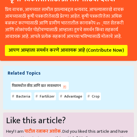
प्रिय वाचक, आमच्यात सामील झाल्याबद्दल धन्यवाद. आपल्यासारखे वाचक
आमच्यासाठी कृषी पत्रकारितेसाठी प्रेरणा आहेत. कृषी पत्रकारितेला अधिक
बळकट करण्यासाठी आणि ग्रामीण भारतातील कानाकोप in्यात शेतकरी
आणि लोकांपर्यंत पोहोचण्यासाठी आम्हाला तुमचे समर्थन किंवा सहकार्य
आवश्यक आहे. आपले प्रत्येक सहकार्य आमच्या भविष्यासाठी मोलाचे आहे.
आपण आम्हाला समर्थन करणे आवश्यक आहे (Contribute Now)
Related Topics
पिकांमधील कीड आणि खत व्यवस्थापन
Bacteria
Fartilizer
Advantage
Crop
Like this article?
Hey! I am
पाटील रत्नाकर अशोक
. Did you liked this article and have