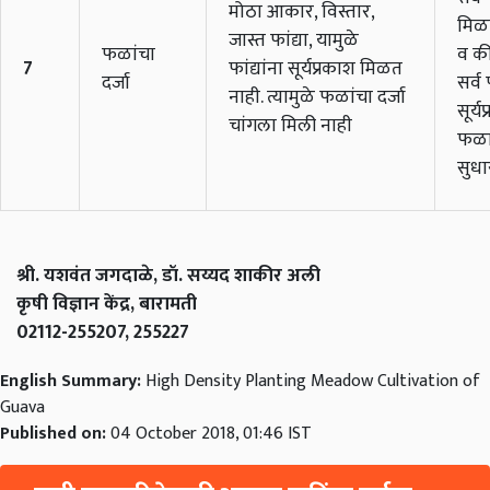
मोठा आकार, विस्तार,
मिळत
जास्त फांद्या, यामुळे
फळांचा
व की
7
फांद्यांना सूर्यप्रकाश मिळत
दर्जा
सर्व 
नाही. त्यामुळे फळांचा दर्जा
सूर्
चांगला मिली नाही
फळां
सुधा
श्री. यशवंत जगदाळे, डॉ. सय्यद शाकीर अली
कृषी विज्ञान केंद्र, बारामती
02112-255207, 255227
English Summary:
High Density Planting Meadow Cultivation of
Guava
Published on:
04 October 2018, 01:46 IST