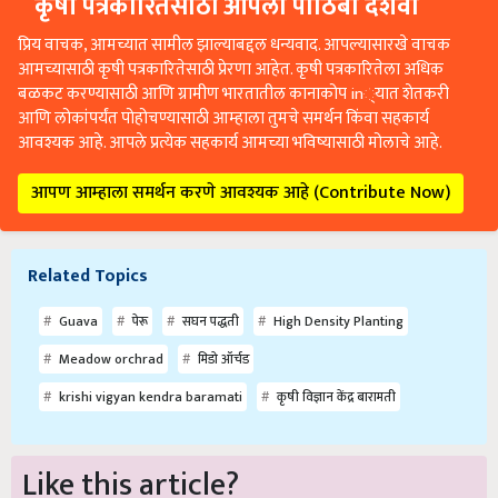
कृषी पत्रकारितेसाठी आपला पाठिंबा दर्शवा
प्रिय वाचक, आमच्यात सामील झाल्याबद्दल धन्यवाद. आपल्यासारखे वाचक
आमच्यासाठी कृषी पत्रकारितेसाठी प्रेरणा आहेत. कृषी पत्रकारितेला अधिक
बळकट करण्यासाठी आणि ग्रामीण भारतातील कानाकोप in्यात शेतकरी
आणि लोकांपर्यंत पोहोचण्यासाठी आम्हाला तुमचे समर्थन किंवा सहकार्य
आवश्यक आहे. आपले प्रत्येक सहकार्य आमच्या भविष्यासाठी मोलाचे आहे.
आपण आम्हाला समर्थन करणे आवश्यक आहे (Contribute Now)
Related Topics
Guava
पेरू
सघन पद्धती
High Density Planting
Meadow orchrad
मिडो ऑर्चड
krishi vigyan kendra baramati
कृषी विज्ञान केंद्र बारामती
Like this article?