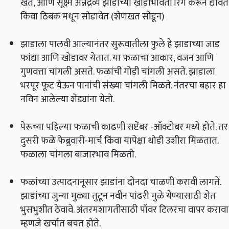
खते, आणि सूक्ष्म अन्नद्रव्ये झाडाच्या खोडाभोवती रिंग करून द्यावेत
किंवा ठिबक मधून सोडावेत (शेणखत सोडून)
झाडाला पालवी आल्यानंतर सुरूवातीला फुले हे झाडाच्या जाड
फांद्या आणि खोडावर येतात. या फळाचा आकार, वजन आणि
गुणवत्ता चांगली असते. फळांची गोडी चांगली असते. झाडाला
भरपूर फूट येऊन पानांची संख्या चांगली मिळते. नंतरचा बहार हा
नविन आलेल्या शेंड्यांना येतो.
पेरूच्या पहिल्या फळाची काढणी सप्टेंबर -ऑक्टोबर मध्ये होते. तर
दुसरी फळे फेब्रुवारी-मार्च किंवा यापेक्षा थोडी उशीरा मिळतात.
फळाला चांगला बाजारभाव मिळतो.
फळांच्या उत्पादनानूसार झाडांना दोनदा चाळणी करावी लागते.
झाडांच्या जुन्या मुळ्या तुटून नवीन पांढरी मुळे येण्यासाठी शेत
भुसभुशीत ठेवावे. अंतरमशागतीसाठी पॉवर टिलरचा वापर करावा
म्हणजे खर्चात बचत होते.