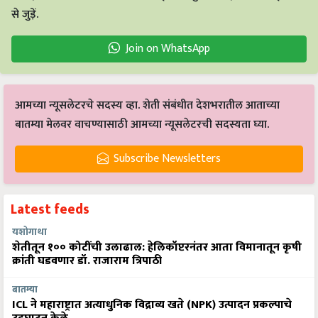
से जुड़ें.
Join on WhatsApp
आमच्या न्यूसलेटरचे सदस्य व्हा. शेती संबंधीत देशभरातील आताच्या
बातम्या मेलवर वाचण्यासाठी आमच्या न्यूसलेटरची सदस्यता घ्या.
Subscribe Newsletters
Latest feeds
यशोगाथा
शेतीतून १०० कोटींची उलाढाल: हेलिकॉप्टरनंतर आता विमानातून कृषी
क्रांती घडवणार डॉ. राजाराम त्रिपाठी
बातम्या
ICL ने महाराष्ट्रात अत्याधुनिक विद्राव्य खते (NPK) उत्पादन प्रकल्पाचे