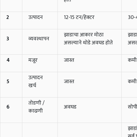
2
उत्पादन
12-15 टन/हेक्टर
30-4
झाडाचा आकार मोठा
झाड
3
व्यवस्थापन
असल्याने थोडे अवघड होते
असल्
4
मजूर
जास्त
कमी
उत्पादन
5
जास्त
कमी
खर्च
तोडणी /
6
अवघड
सोप
काढणी
झाडा
सर्व 