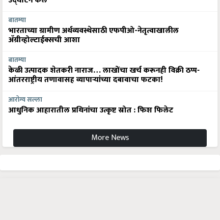
उद्घाटन केले
बातम्या
भारताच्या ग्रामीण अर्थव्यवस्थेसाठी एफपीओ-नेतृत्वाखालील
अ‍ॅग्रीव्होल्टाईक्सची आशा
बातम्या
केळी उत्पादक शेतकरी नाराज… लाखोंचा खर्च करूनही विक्री ठप्प-
आंतरराष्ट्रीय तणावासह व्यापाऱ्यांच्या दबावाचा फटका!
आरोग्य सल्ला
आधुनिक आहारातील प्रथिनांचा उत्कृष्ट स्रोत : फिश फिलेट
More News