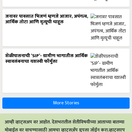
जनावर पावसात भिजणं म्हणजे आजार, अपंगत्व,
आर्थिक तोटा आणि मृत्यूची चाहूल
शेळीपालनाची ‘SIP’- ग्रामीण भागातील आर्थिक
स्वावलंबनाचा यशस्वी फॉर्मुला
More Stories
आम्ही व्हाट्सअप वर आहोत. देशभरातील शेतीविषयीच्या आताच्या बातम्या
मोबाईल वर वाचण्यासाठी आमचा व्हाट्सअँप ग्रुपला जॉईन करा.व्हाट्सएप