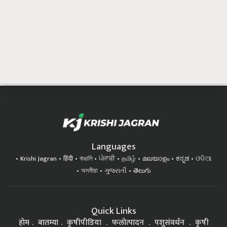
Languages
Krishi Jagran
हिंदी
বাঙালি
ਪੰਜਾਬੀ
தமிழ்
മലയാളം
ಕನ್ನಡ
ଓଡିଆ
অসমীয়া
ગુજરાતી
తెలుగు
Quick Links
होम
बातम्या
कृषीपीडिया
फलोत्पादन
पशुसंवर्धन
कृषी