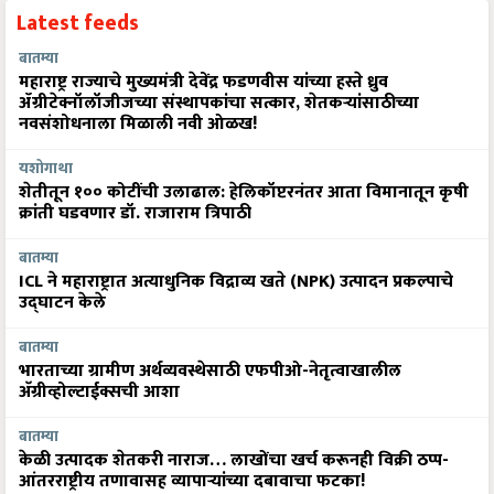
Latest feeds
बातम्या
महाराष्ट्र राज्याचे मुख्यमंत्री देवेंद्र फडणवीस यांच्या हस्ते ध्रुव
ॲग्रीटेक्नॉलॉजीजच्या संस्थापकांचा सत्कार, शेतकऱ्यांसाठीच्या
नवसंशोधनाला मिळाली नवी ओळख!
यशोगाथा
शेतीतून १०० कोटींची उलाढाल: हेलिकॉप्टरनंतर आता विमानातून कृषी
क्रांती घडवणार डॉ. राजाराम त्रिपाठी
बातम्या
ICL ने महाराष्ट्रात अत्याधुनिक विद्राव्य खते (NPK) उत्पादन प्रकल्पाचे
उद्घाटन केले
बातम्या
भारताच्या ग्रामीण अर्थव्यवस्थेसाठी एफपीओ-नेतृत्वाखालील
अ‍ॅग्रीव्होल्टाईक्सची आशा
बातम्या
केळी उत्पादक शेतकरी नाराज… लाखोंचा खर्च करूनही विक्री ठप्प-
आंतरराष्ट्रीय तणावासह व्यापाऱ्यांच्या दबावाचा फटका!