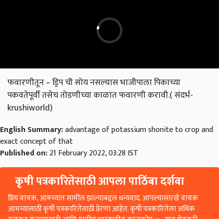
फवारणीतून
–
ड्रिप ची सोय नसल्यास भाजीपाला पिकाच्या
पकवतेपूर्वी तसेच तोडणीच्या काळात फवारणी करावी
.(
संदर्भ
-
krushiworld)
English Summary:
advantage of potassium shonite to crop and
exact concept of that
Published on:
21 February 2022, 03:28 IST
कृषी पत्रकारितेसाठी आपला पाठिंबा दर्शवा
प्रिय वाचक, आमच्यात सामील झाल्याबद्दल धन्यवाद. आपल्यासारखे वाचक
आमच्यासाठी कृषी पत्रकारितेसाठी प्रेरणा आहेत. कृषी पत्रकारितेला अधिक