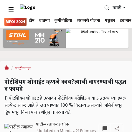
मराठी
होम
बातम्या
कृषीपीडिया
सरकारी योजना
पशुधन
हवामान
MFOI 2024
फलोत्पादन
पोटॅशियम शोनाईट म्हणजे काय?त्याची वापरण्याची पद्धत
व फायदे
1) पोटॅशियम शोनाइट हे उत्पादन पोटॅशियम मॅग्नेशिअम या अन्नद्रव्यांच्या डबल
सल्फेट सॉल्ट आहे. हे खत पाण्यात 100 % विद्राव्य असल्याने जमिनीमधून
ड्रिप मधून किंवा फवारणीतून वापरता येते.
पाटील रत्नाकर अशोक
Updated on Monday, 21 February