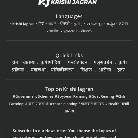
Languages
Krishi Jagran
हिंदी
বাঙালি
ਪੰਜਾਬੀ
தமிழ்
മലയാളം
ಕನ್ನಡ
ଓଡିଆ
অসমীয়া
ગુજરાતી
తెలుగు
Quick Links
होम
बातम्या
कृषीपीडिया
फलोत्पादन
पशुसंवर्धन
कृषी
प्रक्रिया
यशकथा
यांत्रिकीकरण
शिक्षण
आरोग्य
इतर
Top on Krishi Jagran
Government Schemes
Soybean Farming
Goat Rearing
Chili
Farming
कृषी प्रक्रिया
Orchard planting / फळबाग लागवड
Health मानवी
आरोग्य
Subscribe to our Newsletter. You choose the topics of
your interest and we'll send you handpicked news and