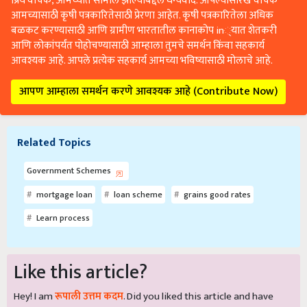
प्रिय वाचक, आमच्यात सामील झाल्याबद्दल धन्यवाद. आपल्यासारखे वाचक
आमच्यासाठी कृषी पत्रकारितेसाठी प्रेरणा आहेत. कृषी पत्रकारितेला अधिक
बळकट करण्यासाठी आणि ग्रामीण भारतातील कानाकोप in्यात शेतकरी
आणि लोकांपर्यंत पोहोचण्यासाठी आम्हाला तुमचे समर्थन किंवा सहकार्य
आवश्यक आहे. आपले प्रत्येक सहकार्य आमच्या भविष्यासाठी मोलाचे आहे.
आपण आम्हाला समर्थन करणे आवश्यक आहे (Contribute Now)
Related Topics
Government Schemes
mortgage loan
loan scheme
grains good rates
Learn process
Like this article?
Hey! I am
रूपाली उत्तम कदम
. Did you liked this article and have