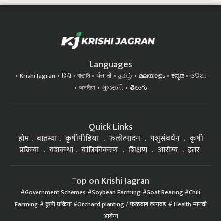
Languages
Krishi Jagran
हिंदी
বাঙালি
ਪੰਜਾਬੀ
தமிழ்
മലയാളം
ಕನ್ನಡ
ଓଡିଆ
অসমীয়া
ગુજરાતી
తెలుగు
Quick Links
होम
बातम्या
कृषीपीडिया
फलोत्पादन
पशुसंवर्धन
कृषी
प्रक्रिया
यशकथा
यांत्रिकीकरण
शिक्षण
आरोग्य
इतर
Top on Krishi Jagran
Government Schemes
Soybean Farming
Goat Rearing
Chili
Farming
कृषी प्रक्रिया
Orchard planting / फळबाग लागवड
Health मानवी
आरोग्य