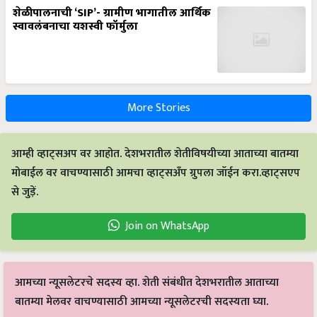
शेळीपालनाची ‘SIP’- ग्रामीण भागातील आर्थिक
स्वावलंबनाचा यशस्वी फॉर्मुला
More Stories
आम्ही व्हाट्सअप वर आहोत. देशभरातील शेतीविषयीच्या आताच्या बातम्या
मोबाईल वर वाचण्यासाठी आमचा व्हाट्सअँप ग्रुपला जॉईन करा.व्हाट्सएप
से जुड़ें.
Join on WhatsApp
आमच्या न्यूसलेटरचे सदस्य व्हा. शेती संबंधीत देशभरातील आताच्या
बातम्या मेलवर वाचण्यासाठी आमच्या न्यूसलेटरची सदस्यता घ्या.