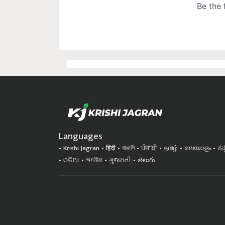
Languages
Krishi Jagran
हिंदी
বাঙালি
ਪੰਜਾਬੀ
தமிழ்
മലയാളം
ಕನ
ଓଡିଆ
অসমীয়া
ગુજરાતી
తెలుగు