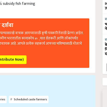
 subsidy fish farming
I
उ
ब
 दर्शवा
भ
न
ल्यासारखे वाचक आमच्यासाठी कृषी पत्रकारितेसाठी प्रेरणा आहेत.
रामीण भारतातील कानाकोप in्यात शेतकरी आणि लोकांपर्यंत
ब
आवश्यक आहे. आपले प्रत्येक सहकार्य आमच्या भविष्यासाठी मोलाचे
क
व
द
ontribute Now)
ries
Scheduled caste farmers