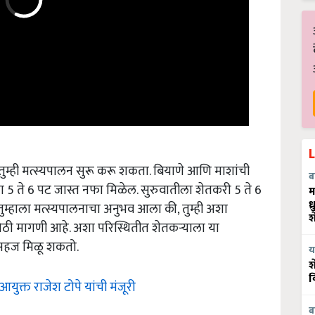
तुम्ही मत्स्यपालन सुरू करू शकता. बियाणे आणि माशांची
ब
ला 5 ते 6 पट जास्त नफा मिळेल. सुरुवातीला शेतकरी 5 ते 6
म
्हाला मत्स्यपालनाचा अनुभव आला की, तुम्ही अशा
ध
श
ोठी मागणी आहे. अशा परिस्थितीत शेतकऱ्याला या
 सहज मिळू शकतो.
य
श
ुक्त राजेश टोपे यांची मंजूरी
व
ब