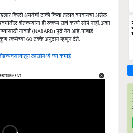
0 हजार किलो क्षमतेची टाकी किंवा तलाव बनवायचा असेल
रवर्गातील शेतकर्‍यांना ही रक्कम खर्च करणे सोपे नाही. अशा
ण्यासाठी नाबार्ड (NABARD) पुढे येत आहे. नाबार्ड
ूण रकमेच्या 60 टक्के अनुदान म्हणून देते.
ोडव्यवसायातून लाखोंमध्ये घ्या कमाई
ERTISEMENT