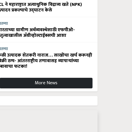
CL ने महाराष्ट्रात अत्याधुनिक विद्राव्य खते (NPK)
त्पादन प्रकल्पाचे उद्घाटन केले
ातम्या
ारताच्या ग्रामीण अर्थव्यवस्थेसाठी एफपीओ-
ेतृत्वाखालील अ‍ॅग्रीव्होल्टाईक्सची आशा
ातम्या
ेळी उत्पादक शेतकरी नाराज… लाखोंचा खर्च करूनही
िक्री ठप्प- आंतरराष्ट्रीय तणावासह व्यापाऱ्यांच्या
बावाचा फटका!
More News