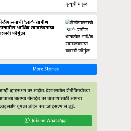
शेळीपालनाची ‘SIP’- ग्रामीण
भागातील आर्थिक स्वावलंबनाचा
यशस्वी फॉर्मुला
More Stories
आम्ही व्हाट्सअप वर आहोत. देशभरातील शेतीविषयीच्या
आताच्या बातम्या मोबाईल वर वाचण्यासाठी आमचा
व्हाट्सअँप ग्रुपला जॉईन करा.व्हाट्सएप से जुड़ें.
Join on WhatsApp