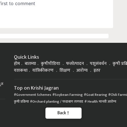
Quick Links
होम
बातम्या
कृषीपीडिया
फलोत्पादन
पशुसंवर्धन
कृषी प्रक
यशकथा
यांत्रिकीकरण
शिक्षण
आरोग्य
इतर
್ನಡ
Top on Krishi Jagran
Government Schemes
Soybean Farming
Goat Rearing
Chili Farm
कृषी प्रक्रिया
Orchard planting / फळबाग लागवड
Health मानवी आरोग्य
Back