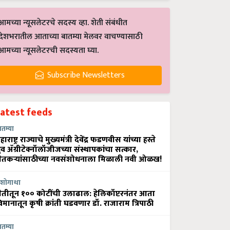
आमच्या न्यूसलेटरचे सदस्य व्हा. शेती संबंधीत
देशभरातील आताच्या बातम्या मेलवर वाचण्यासाठी
आमच्या न्यूसलेटरची सदस्यता घ्या.
Subscribe Newsletters
Latest feeds
ातम्या
हाराष्ट्र राज्याचे मुख्यमंत्री देवेंद्र फडणवीस यांच्या हस्ते
्रुव ॲग्रीटेक्नॉलॉजीजच्या संस्थापकांचा सत्कार,
ेतकऱ्यांसाठीच्या नवसंशोधनाला मिळाली नवी ओळख!
शोगाथा
ेतीतून १०० कोटींची उलाढाल: हेलिकॉप्टरनंतर आता
िमानातून कृषी क्रांती घडवणार डॉ. राजाराम त्रिपाठी
ातम्या