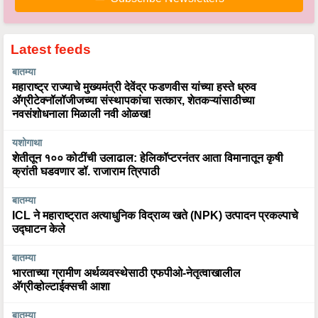
Latest feeds
बातम्या
महाराष्ट्र राज्याचे मुख्यमंत्री देवेंद्र फडणवीस यांच्या हस्ते ध्रुव
ॲग्रीटेक्नॉलॉजीजच्या संस्थापकांचा सत्कार, शेतकऱ्यांसाठीच्या
नवसंशोधनाला मिळाली नवी ओळख!
यशोगाथा
शेतीतून १०० कोटींची उलाढाल: हेलिकॉप्टरनंतर आता विमानातून कृषी
क्रांती घडवणार डॉ. राजाराम त्रिपाठी
बातम्या
ICL ने महाराष्ट्रात अत्याधुनिक विद्राव्य खते (NPK) उत्पादन प्रकल्पाचे
उद्घाटन केले
बातम्या
भारताच्या ग्रामीण अर्थव्यवस्थेसाठी एफपीओ-नेतृत्वाखालील
अ‍ॅग्रीव्होल्टाईक्सची आशा
बातम्या