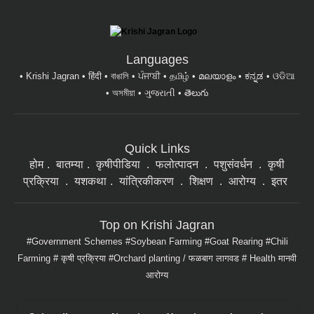
Languages
Krishi Jagran
हिंदी
বাঙালি
ਪੰਜਾਬੀ
தமிழ்
മലയാളം
ಕನ್ನಡ
ଓଡିଆ
অসমীয়া
ગુજરાતી
తెలుగు
Quick Links
होम
बातम्या
कृषीपीडिया
फलोत्पादन
पशुसंवर्धन
कृषी
प्रक्रिया
यशकथा
यांत्रिकीकरण
शिक्षण
आरोग्य
इतर
Top on Krishi Jagran
Government Schemes
Soybean Farming
Goat Rearing
Chili
Farming
कृषी प्रक्रिया
Orchard planting / फळबाग लागवड
Health मानवी
आरोग्य