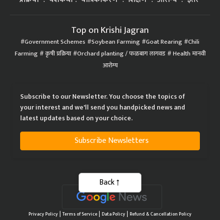
Top on Krishi Jagran
Government Schemes
Soybean Farming
Goat Rearing
Chili
Farming
कृषी प्रक्रिया
Orchard planting / फळबाग लागवड
Health मानवी
आरोग्य
Subscribe to our Newsletter. You choose the topics of
your interest and we'll send you handpicked news and
latest updates based on your choice.
Subscribe Newsletters
Back
|
|
|
Privacy Policy
Terms of Service
Data Policy
Refund & Cancellation Policy
CopyRight - 2021 Krishi Jagran Media Group. All Rights Reserved.