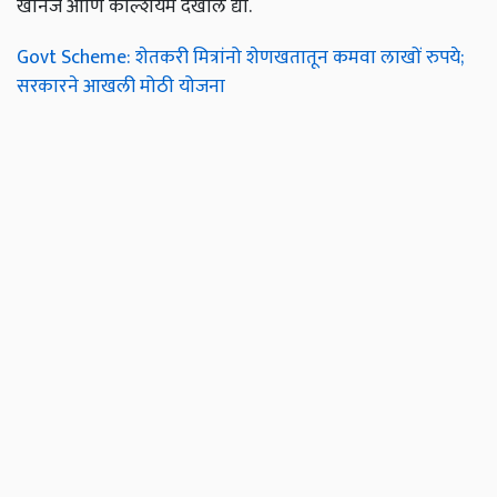
खनिजे आणि कॅल्शियम देखील द्या.
Govt Scheme: शेतकरी मित्रांनो शेणखतातून कमवा लाखों रुपये;
सरकारने आखली मोठी योजना