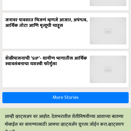
जनावर पावसात भिजणं म्हणजे आजार, अपंगत्व,
आर्थिक तोटा आणि मृत्यूची चाहूल
शेळीपालनाची ‘SIP’- ग्रामीण भागातील आर्थिक
स्वावलंबनाचा यशस्वी फॉर्मुला
More Stories
आम्ही व्हाट्सअप वर आहोत. देशभरातील शेतीविषयीच्या आताच्या बातम्या
मोबाईल वर वाचण्यासाठी आमचा व्हाट्सअँप ग्रुपला जॉईन करा.व्हाट्सएप
से जुड़ें.