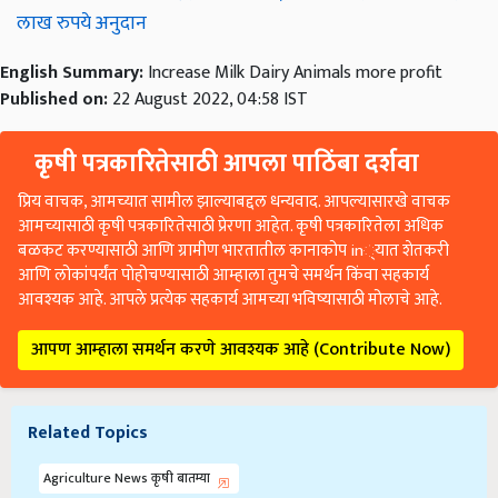
लाख रुपये अनुदान
English Summary:
Increase Milk Dairy Animals more profit
Published on:
22 August 2022, 04:58 IST
कृषी पत्रकारितेसाठी आपला पाठिंबा दर्शवा
प्रिय वाचक, आमच्यात सामील झाल्याबद्दल धन्यवाद. आपल्यासारखे वाचक
आमच्यासाठी कृषी पत्रकारितेसाठी प्रेरणा आहेत. कृषी पत्रकारितेला अधिक
बळकट करण्यासाठी आणि ग्रामीण भारतातील कानाकोप in्यात शेतकरी
आणि लोकांपर्यंत पोहोचण्यासाठी आम्हाला तुमचे समर्थन किंवा सहकार्य
आवश्यक आहे. आपले प्रत्येक सहकार्य आमच्या भविष्यासाठी मोलाचे आहे.
आपण आम्हाला समर्थन करणे आवश्यक आहे (Contribute Now)
Related Topics
Agriculture News कृषी बातम्या
Animals
more profit
Increase Milk Dairy Animals