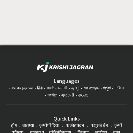
Languages
Krishi Jagran
हिंदी
বাঙালি
ਪੰਜਾਬੀ
தமிழ்
മലയാളം
ಕನ್ನಡ
ଓଡିଆ
অসমীয়া
ગુજરાતી
తెలుగు
Quick Links
होम
बातम्या
कृषीपीडिया
फलोत्पादन
पशुसंवर्धन
कृषी
प्रक्रिया
यशकथा
यांत्रिकीकरण
शिक्षण
आरोग्य
इतर