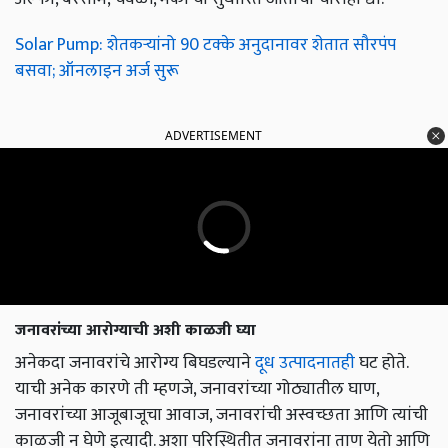
Solar Pump: शेतकऱ्यांनो 90 टक्के अनुदानावर शेतात सौरपंप
बसवा; ऑनलाइन अर्ज सुरू
ADVERTISEMENT
जनावरांच्या आरोग्याची अशी काळजी घ्या
अनेकदा जनावरांचे आरोग्य बिघडल्याने
दूध उत्पादनातही
घट होते.
याची अनेक कारणे ती म्हणजे, जनावरांच्या गोठ्यातील घाण,
जनावरांच्या आजूबाजूचा आवाज, जनावरांची अस्वच्छता आणि त्यांची
काळजी न घेणे इत्यादी. अशा परिस्थितीत जनावरांना ताण येतो आणि
ते दूध देऊ शकत नाहीत.