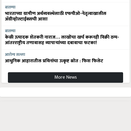
बातम्या
भारताच्या ग्रामीण अर्थव्यवस्थेसाठी एफपीओ-नेतृत्वाखालील
अ‍ॅग्रीव्होल्टाईक्सची आशा
बातम्या
केळी उत्पादक शेतकरी नाराज… लाखोंचा खर्च करूनही विक्री ठप्प-
आंतरराष्ट्रीय तणावासह व्यापाऱ्यांच्या दबावाचा फटका!
आरोग्य सल्ला
आधुनिक आहारातील प्रथिनांचा उत्कृष्ट स्रोत : फिश फिलेट
More News