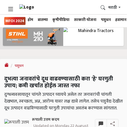
मराठी
होम
बातम्या
कृषीपीडिया
सरकारी योजना
पशुधन
हवामान
MFOI 2024
पशुधन
दुभत्या जनावरांचे दूध वाढवण्यासाठी करा 'हे' घरगुती
उपाय; कमी खर्चात होईल जास्त नफा
दुग्धव्यवसायातून चांगले उत्पादन घ्यायचे असेल तर जनावरांची चांगली
देखभाल, स्वच्छता, अन्न, आरोग्य यावर लक्ष द्यावे लागेल. तसेच पशुवैद्य देखील
दूध उत्पादन वाढविण्यासाठी घरगुती उपायांचा अवलंब करण्यास सांगतात.
रूपाली उत्तम कदम
Updated on Monday, 22 August