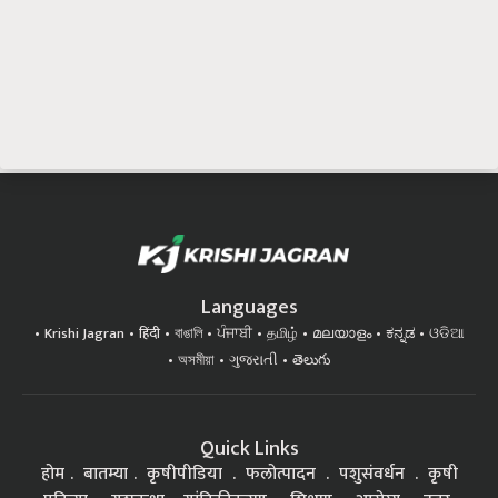
Languages
Krishi Jagran
हिंदी
বাঙালি
ਪੰਜਾਬੀ
தமிழ்
മലയാളം
ಕನ್ನಡ
ଓଡିଆ
অসমীয়া
ગુજરાતી
తెలుగు
Quick Links
होम
बातम्या
कृषीपीडिया
फलोत्पादन
पशुसंवर्धन
कृषी