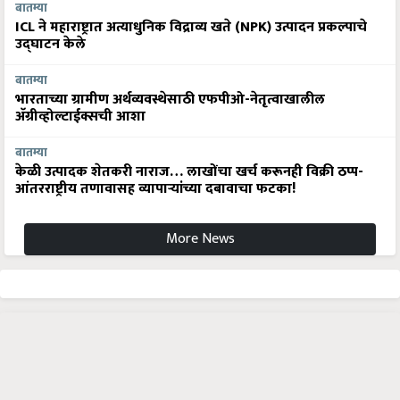
बातम्या
ICL ने महाराष्ट्रात अत्याधुनिक विद्राव्य खते (NPK) उत्पादन प्रकल्पाचे
उद्घाटन केले
बातम्या
भारताच्या ग्रामीण अर्थव्यवस्थेसाठी एफपीओ-नेतृत्वाखालील
अ‍ॅग्रीव्होल्टाईक्सची आशा
बातम्या
केळी उत्पादक शेतकरी नाराज… लाखोंचा खर्च करूनही विक्री ठप्प-
आंतरराष्ट्रीय तणावासह व्यापाऱ्यांच्या दबावाचा फटका!
More News