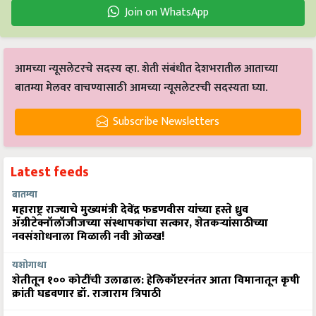
Join on WhatsApp
आमच्या न्यूसलेटरचे सदस्य व्हा. शेती संबंधीत देशभरातील आताच्या
बातम्या मेलवर वाचण्यासाठी आमच्या न्यूसलेटरची सदस्यता घ्या.
Subscribe Newsletters
Latest feeds
बातम्या
महाराष्ट्र राज्याचे मुख्यमंत्री देवेंद्र फडणवीस यांच्या हस्ते ध्रुव
ॲग्रीटेक्नॉलॉजीजच्या संस्थापकांचा सत्कार, शेतकऱ्यांसाठीच्या
नवसंशोधनाला मिळाली नवी ओळख!
यशोगाथा
शेतीतून १०० कोटींची उलाढाल: हेलिकॉप्टरनंतर आता विमानातून कृषी
क्रांती घडवणार डॉ. राजाराम त्रिपाठी