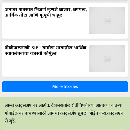
जनावर पावसात भिजणं म्हणजे आजार, अपंगत्व,
आर्थिक तोटा आणि मृत्यूची चाहूल
शेळीपालनाची ‘SIP’- ग्रामीण भागातील आर्थिक
स्वावलंबनाचा यशस्वी फॉर्मुला
More Stories
आम्ही व्हाट्सअप वर आहोत. देशभरातील शेतीविषयीच्या आताच्या बातम्या
मोबाईल वर वाचण्यासाठी आमचा व्हाट्सअँप ग्रुपला जॉईन करा.व्हाट्सएप
से जुड़ें.