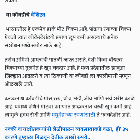
शकता.
या
कोंबडीचे
वैशिष्ट्य
भारतातील हे एकमेव डार्क मीट चिकन आहे. पांढऱ्या रंगाच्या चिकन
ऐवजी त्यात कोलेस्टेरॉलचे प्रमाण खूप कमी असल्याचे अनेक
संशोधनांमध्ये समोर आले आहे.
तसेच अमिनो आम्लाची पातळी जास्त असते. देशी किंवा बॉयलर
चिकनच्या तुलनेत हे खूप चवदार आहे. हे मध्य प्रदेशातील झाबुआ
जिल्ह्यात आढळते व त्या ठिकाणी या कोंबडी ला कालीमासी म्हणून
ओळखले जाते.
कडकनाथ कोंबडीचे मांस,रक्त, चोच, अंडी, जीव आणि सर्व शरीर काळे
आहे. यामध्ये प्रथिने मोठ्या प्रमाणात आढळतात चरबी खूप कमी आहे.
त्यामुळे हृदय रोगी आणि
मधुमेहाच्या रुग्णांसाठी
ते फायदेशीर आहे.
नक्की
वाचा
:
शेतकऱ्यांनो
शेळीपालन
व्यवसायाकडे
वळा
, '
ही
'
३५
कारणे
तुम्हाला
मिळवून
देतील
लाखो
रुपये
..