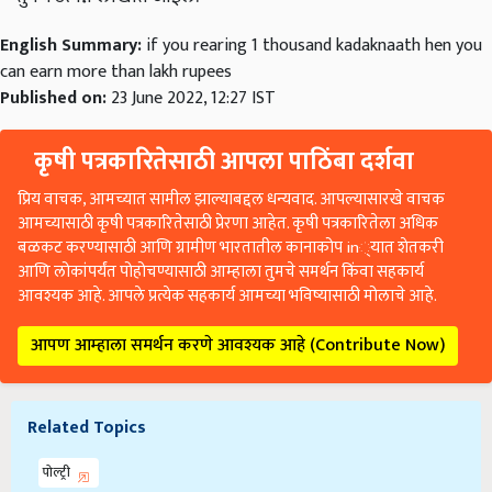
English Summary:
if you rearing 1 thousand kadaknaath hen you
can earn more than lakh rupees
Published on:
23 June 2022, 12:27 IST
कृषी पत्रकारितेसाठी आपला पाठिंबा दर्शवा
प्रिय वाचक, आमच्यात सामील झाल्याबद्दल धन्यवाद. आपल्यासारखे वाचक
आमच्यासाठी कृषी पत्रकारितेसाठी प्रेरणा आहेत. कृषी पत्रकारितेला अधिक
बळकट करण्यासाठी आणि ग्रामीण भारतातील कानाकोप in्यात शेतकरी
आणि लोकांपर्यंत पोहोचण्यासाठी आम्हाला तुमचे समर्थन किंवा सहकार्य
आवश्यक आहे. आपले प्रत्येक सहकार्य आमच्या भविष्यासाठी मोलाचे आहे.
आपण आम्हाला समर्थन करणे आवश्यक आहे (Contribute Now)
Related Topics
पोल्ट्री