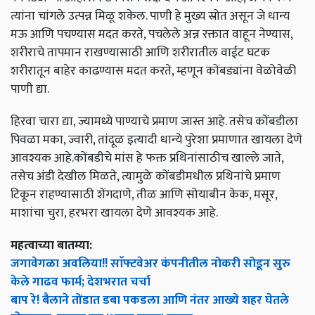
त्यांना चांगले उत्पन्न मिळू शकेल. पाणी हे मुख्य स्रोत असून जे धान्य
मऊ आणि पचण्यास मदत करते, पचलेले अन्न रक्तात वाहून नेण्यास,
शरीराचे तापमान राखण्यासाठी आणि शरीरातील वाईट घटक
शरीरातून बाहेर काढण्यास मदत करते, म्हणून कोंबड्यांना वेळोवेळी
पाणी द्या.
हिरवा चारा द्या, ज्यामध्ये पाण्याचे प्रमाण जास्त आहे. तसेच कोंबडीला
पिवळा मका, ज्वारी, तांदूळ इत्यादी धान्ये पुरेशा प्रमाणात खायला देणे
आवश्यक आहे.कोंबडीचे मांस हे फक्त प्रथिनांसाठीच खाल्ले जाते,
तसेच अंडी देखील मिळते, त्यामुळे कोंबडीमधील प्रथिनांचे प्रमाण
टिकून राहण्यासाठी शेंगदाणे, तीळ आणि सोयाबीन केक, मसूर,
माशांचा चुरा, हरभरा खायला देणे आवश्यक आहे.
महत्वाच्या बातम्या:
जगावेगळा अवलिया!! साॅफ्टवेअर कंपनीतील नोकरी सोडून सुरु
केले गाढव फार्म; देशभरात चर्चा
बाप रे! बैलाने तोंडात डबा पकडला आणि नंतर आख्ये शहर घेतले