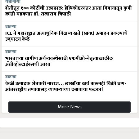
यशोगाथा
शेतीतून १०० कोटींची उलाढाल: हेलिकॉप्टरनंतर आता विमानातून कृषी
क्रांती घडवणार डॉ. राजाराम त्रिपाठी
बातम्या
ICL ने महाराष्ट्रात अत्याधुनिक विद्राव्य खते (NPK) उत्पादन प्रकल्पाचे
उद्घाटन केले
बातम्या
भारताच्या ग्रामीण अर्थव्यवस्थेसाठी एफपीओ-नेतृत्वाखालील
अ‍ॅग्रीव्होल्टाईक्सची आशा
बातम्या
केळी उत्पादक शेतकरी नाराज… लाखोंचा खर्च करूनही विक्री ठप्प-
आंतरराष्ट्रीय तणावासह व्यापाऱ्यांच्या दबावाचा फटका!
More News