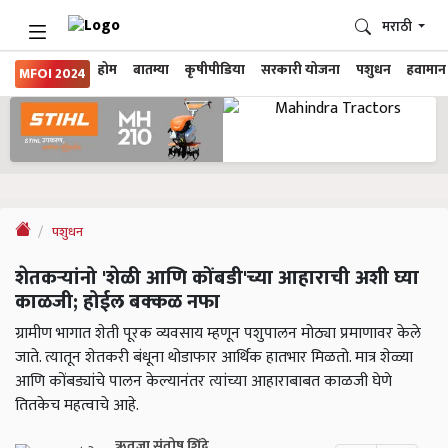
मराठी
होम
बातम्या
कृषीपीडिया
सरकारी योजना
पशुधन
हवामान
MFOI 2024
पशुधन
शेतकऱ्यांनो 'शेळी आणि कोंबडी'च्या आहाराची अशी घ्या
काळजी; होईल बक्कळ नफा
ग्रामीण भागात शेती पूरक व्यवसाय म्हणून पशुपालन मोठ्या प्रमाणावर केले
जाते. त्यातून शेतकरी बंधूना थोडाफार आर्थिक हातभार मिळतो. मात्र शेळ्या
आणि कोंबड्यांचे पालन केल्यानंतर त्यांच्या आहाराबाबत काळजी घेणे
तितकेच महत्वाचे आहे.
ऋतुजा संतोष शिंदे