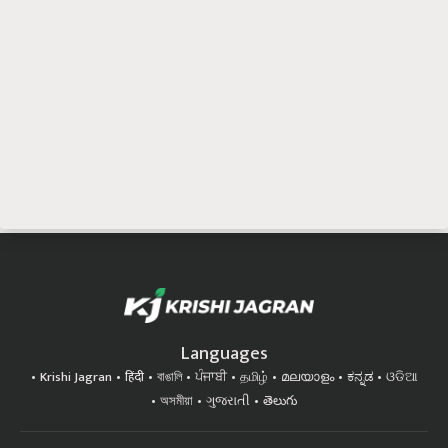
Languages
Krishi Jagran
हिंदी
বাঙালি
ਪੰਜਾਬੀ
தமிழ்
മലയാളം
ಕನ್ನಡ
ଓଡିଆ
অসমীয়া
ગુજરાતી
తెలుగు