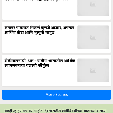
जनावर पावसात भिजणं म्हणजे आजार, अपंगत्व,
आर्थिक तोटा आणि मृत्यूची चाहूल
शेळीपालनाची ‘SIP’- ग्रामीण भागातील आर्थिक
स्वावलंबनाचा यशस्वी फॉर्मुला
More Stories
आम्ही व्हाट्सअप वर आहोत. देशभरातील शेतीविषयीच्या आताच्या बातम्या