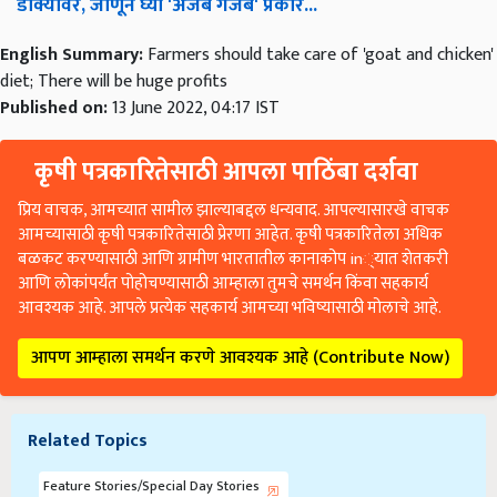
डोक्यावर, जाणून घ्या 'अजब गजब' प्रकार...
English Summary:
Farmers should take care of 'goat and chicken'
diet; There will be huge profits
Published on:
13 June 2022, 04:17 IST
कृषी पत्रकारितेसाठी आपला पाठिंबा दर्शवा
प्रिय वाचक, आमच्यात सामील झाल्याबद्दल धन्यवाद. आपल्यासारखे वाचक
आमच्यासाठी कृषी पत्रकारितेसाठी प्रेरणा आहेत. कृषी पत्रकारितेला अधिक
बळकट करण्यासाठी आणि ग्रामीण भारतातील कानाकोप in्यात शेतकरी
आणि लोकांपर्यंत पोहोचण्यासाठी आम्हाला तुमचे समर्थन किंवा सहकार्य
आवश्यक आहे. आपले प्रत्येक सहकार्य आमच्या भविष्यासाठी मोलाचे आहे.
आपण आम्हाला समर्थन करणे आवश्यक आहे (Contribute Now)
Related Topics
Feature Stories/Special Day Stories