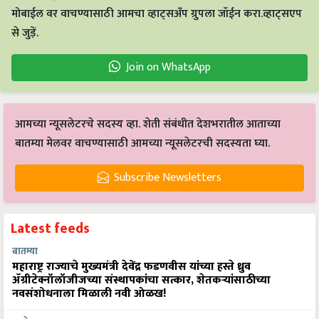
मोबाईल वर वाचण्यासाठी आमचा व्हाट्सअँप ग्रुपला जॉईन करा.व्हाट्सएप
से जुड़ें.
Join on WhatsApp
आमच्या न्यूसलेटरचे सदस्य व्हा. शेती संबंधीत देशभरातील आताच्या
बातम्या मेलवर वाचण्यासाठी आमच्या न्यूसलेटरची सदस्यता घ्या.
Subscribe Newsletters
Latest feeds
बातम्या
महाराष्ट्र राज्याचे मुख्यमंत्री देवेंद्र फडणवीस यांच्या हस्ते ध्रुव
ॲग्रीटेक्नॉलॉजीजच्या संस्थापकांचा सत्कार, शेतकऱ्यांसाठीच्या
नवसंशोधनाला मिळाली नवी ओळख!