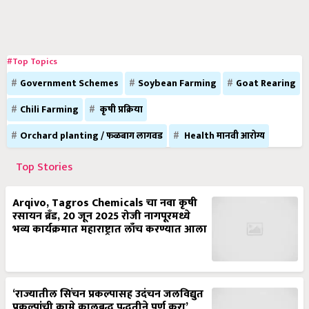
#Top Topics
Government Schemes
Soybean Farming
Goat Rearing
Chili Farming
कृषी प्रक्रिया
Orchard planting / फळबाग लागवड
Health मानवी आरोग्य
Top Stories
Arqivo, Tagros Chemicals चा नवा कृषी
रसायन ब्रँड, 20 जून 2025 रोजी नागपूरमध्ये
भव्य कार्यक्रमात महाराष्ट्रात लाँच करण्यात आला
‘राज्यातील सिंचन प्रकल्पासह उदंचन जलविद्युत
प्रकल्पांची कामे कालबद्ध पद्धतीने पूर्ण करा’