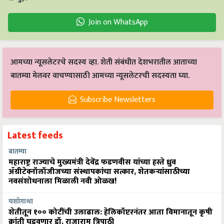
Join on WhatsApp
आमच्या न्यूसलेटरचे सदस्य व्हा. शेती संबंधीत देशभरातील आताच्या
बातम्या मेलवर वाचण्यासाठी आमच्या न्यूसलेटरची सदस्यता घ्या.
Subscribe Newsletters
Latest feeds
बातम्या
महाराष्ट्र राज्याचे मुख्यमंत्री देवेंद्र फडणवीस यांच्या हस्ते ध्रुव
ॲग्रीटेक्नॉलॉजीजच्या संस्थापकांचा सत्कार, शेतकऱ्यांसाठीच्या
नवसंशोधनाला मिळाली नवी ओळख!
यशोगाथा
शेतीतून १०० कोटींची उलाढाल: हेलिकॉप्टरनंतर आता विमानातून कृषी
क्रांती घडवणार डॉ. राजाराम त्रिपाठी