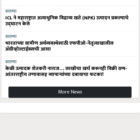
बातम्या
ICL ने महाराष्ट्रात अत्याधुनिक विद्राव्य खते (NPK) उत्पादन प्रकल्पाचे
उद्घाटन केले
बातम्या
भारताच्या ग्रामीण अर्थव्यवस्थेसाठी एफपीओ-नेतृत्वाखालील
अ‍ॅग्रीव्होल्टाईक्सची आशा
बातम्या
केळी उत्पादक शेतकरी नाराज… लाखोंचा खर्च करूनही विक्री ठप्प-
आंतरराष्ट्रीय तणावासह व्यापाऱ्यांच्या दबावाचा फटका!
More News