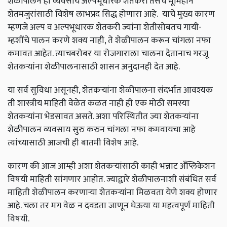
शेळीपालन हा व्यवसाय अल्पभूधारक शेतकरी तसेच भूमिहीन
शेतमजुरांसाठी विशेष लाभप्रद सिद्ध होणारा आहे. याचे मुख्य कारण
म्हणजे अल्प व अल्पभूधारक शेतकरी ज्यांना शेतीसोबतच गायी-
म्हशींचे पालन करणे शक्य नाही, ते शेळीपालन करून चांगला नफा
कमावत आहेत. त्याचबरोबर या रोजगाराला चालना देतानाच गरजू
शेतकऱ्यांना शेळीपालनासाठी शासन अनुदानही देत ​​आहे.
या सर्व सुविधा असूनही, शेतकऱ्यांना शेळीपालना संदर्भात आवश्यक
ती शास्त्रीय माहिती वेळेत कळत नाही ही एक मोठी समस्या
शेतकऱ्यांना भेडसावत असते. अशा परिस्थितीत ज्या शेतकऱ्यांना
शेळीपालन व्यवसाय सुरु करुन चांगला नफा कमवायचा आहे
त्यांच्यासाठी आजची ही बातमी विशेष आहे.
कारण की आज आम्ही अशा शेतकऱ्यांसाठी काही भन्नाट अँप्लिकेशन
विषयी माहिती सांगणार आहोत. ज्याद्वारे शेळीपालनाशी संबंधित सर्व
माहिती शेळीपालन करणाऱ्या शेतकऱ्यांना मिळवता येणे शक्य होणार
आहे. चला तर मग वेळ न दवडता जाणून घेऊया या महत्वपूर्ण माहिती
विषयी.