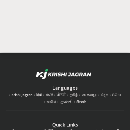
Languages
Krishi Jagran
हिंदी
বাঙালি
ਪੰਜਾਬੀ
தமிழ்
മലയാളം
ಕನ್ನಡ
ଓଡିଆ
অসমীয়া
ગુજરાતી
తెలుగు
Quick Links