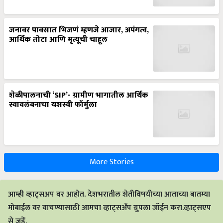
जनावर पावसात भिजणं म्हणजे आजार, अपंगत्व,
आर्थिक तोटा आणि मृत्यूची चाहूल
शेळीपालनाची ‘SIP’- ग्रामीण भागातील आर्थिक
स्वावलंबनाचा यशस्वी फॉर्मुला
More Stories
आम्ही व्हाट्सअप वर आहोत. देशभरातील शेतीविषयीच्या आताच्या बातम्या
मोबाईल वर वाचण्यासाठी आमचा व्हाट्सअँप ग्रुपला जॉईन करा.व्हाट्सएप
से जुड़ें.