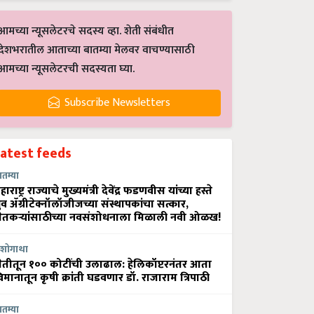
आमच्या न्यूसलेटरचे सदस्य व्हा. शेती संबंधीत
देशभरातील आताच्या बातम्या मेलवर वाचण्यासाठी
आमच्या न्यूसलेटरची सदस्यता घ्या.
Subscribe Newsletters
Latest feeds
ातम्या
हाराष्ट्र राज्याचे मुख्यमंत्री देवेंद्र फडणवीस यांच्या हस्ते
्रुव ॲग्रीटेक्नॉलॉजीजच्या संस्थापकांचा सत्कार,
ेतकऱ्यांसाठीच्या नवसंशोधनाला मिळाली नवी ओळख!
शोगाथा
ेतीतून १०० कोटींची उलाढाल: हेलिकॉप्टरनंतर आता
िमानातून कृषी क्रांती घडवणार डॉ. राजाराम त्रिपाठी
ातम्या