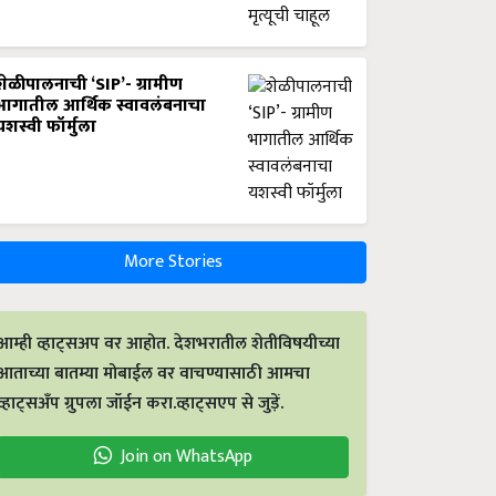
शेळीपालनाची ‘SIP’- ग्रामीण
भागातील आर्थिक स्वावलंबनाचा
यशस्वी फॉर्मुला
More Stories
आम्ही व्हाट्सअप वर आहोत. देशभरातील शेतीविषयीच्या
आताच्या बातम्या मोबाईल वर वाचण्यासाठी आमचा
व्हाट्सअँप ग्रुपला जॉईन करा.व्हाट्सएप से जुड़ें.
Join on WhatsApp