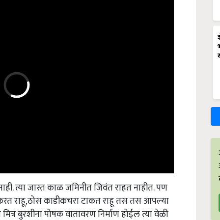
ाही. त्या जास्त काळ जमिनीत जिवंत राहत नाहीत. पण
 करत राहू,ठोस काडीकचरा टाकत राहू तस तस आपल्या
ित्र बुरशीना पोषक वातावरण निर्माण होईल त्या वेळी