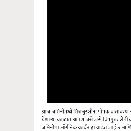
आज जमिनीमध्ये मित्र बुरशीना पोषक वातावरण न
येणाऱ्या काळात आपण जसे जसे विषमुक्त शेती
जमिनीचा ऑर्गनिक कार्बन हा वाढत जाईल आणि म