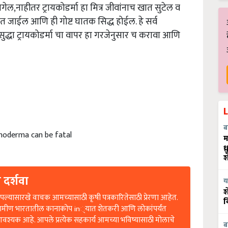
ेल,नाहीतर ट्रायकोडर्मा हा मित्र जीवांनाच खात सुटेल व
ढत जाईल आणि ही गोष्ट घातक सिद्ध होईल. हे सर्व
ुद्धा ट्रायकोडर्मा चा वापर हा गरजेनुसार च करावा आणि
ब
choderma can be fatal
म
ध
श
 दर्शवा
य
श
ल्यासारखे वाचक आमच्यासाठी कृषी पत्रकारितेसाठी प्रेरणा आहेत.
व
रामीण भारतातील कानाकोप in्यात शेतकरी आणि लोकांपर्यंत
आवश्यक आहे. आपले प्रत्येक सहकार्य आमच्या भविष्यासाठी मोलाचे
ब