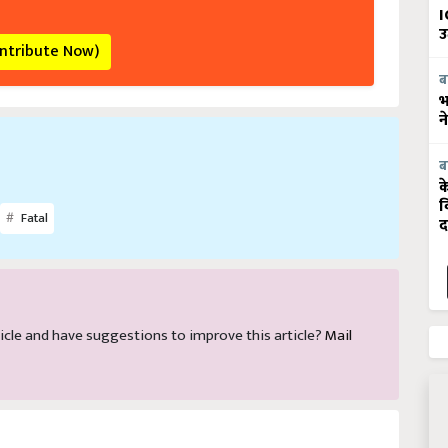
I
उ
ontribute Now)
ब
भ
न
ब
क
व
Fatal
द
article and have suggestions to improve this article?
Mail