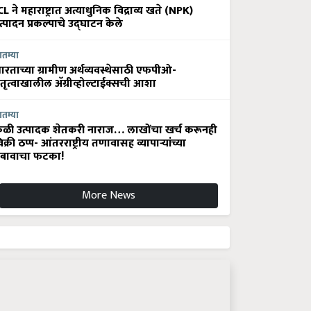
CL ने महाराष्ट्रात अत्याधुनिक विद्राव्य खते (NPK)
त्पादन प्रकल्पाचे उद्घाटन केले
ातम्या
ारताच्या ग्रामीण अर्थव्यवस्थेसाठी एफपीओ-
ेतृत्वाखालील अ‍ॅग्रीव्होल्टाईक्सची आशा
ातम्या
ेळी उत्पादक शेतकरी नाराज… लाखोंचा खर्च करूनही
िक्री ठप्प- आंतरराष्ट्रीय तणावासह व्यापाऱ्यांच्या
बावाचा फटका!
More News