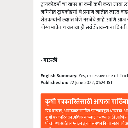
ट्रायकोडर्मा चा वापर हा कमी कमी करत जावा लाग
जमिनीत ट्रायकोडर्मा चे प्रमाण जातीत जास्त वा
शेतकऱ्यांनी लक्षात घेणे गरजेचे आहे. आणि आज स
योग्य मात्रेत च करावा ही सर्व शेतकऱ्यांना विनंती.
- माऊली
English Summary:
Yes, excessive use of Tri
Published on:
22 June 2022, 01:24 IST
कृषी पत्रकारितेसाठी आपला पाठिंबा
प्रिय वाचक, आमच्यात सामील झाल्याबद्दल धन्यवाद. आप
कृषी पत्रकारितेला अधिक बळकट करण्यासाठी आणि ग्
पोहोचण्यासाठी आम्हाला तुमचे समर्थन किंवा सहकार्य 
आहे.