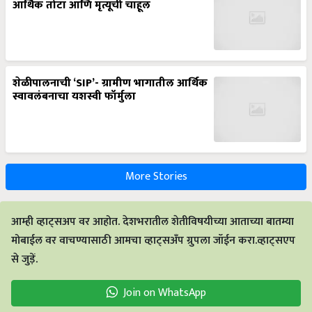
आर्थिक तोटा आणि मृत्यूची चाहूल
शेळीपालनाची ‘SIP’- ग्रामीण भागातील आर्थिक
स्वावलंबनाचा यशस्वी फॉर्मुला
More Stories
आम्ही व्हाट्सअप वर आहोत. देशभरातील शेतीविषयीच्या आताच्या बातम्या
मोबाईल वर वाचण्यासाठी आमचा व्हाट्सअँप ग्रुपला जॉईन करा.व्हाट्सएप
से जुड़ें.
Join on WhatsApp