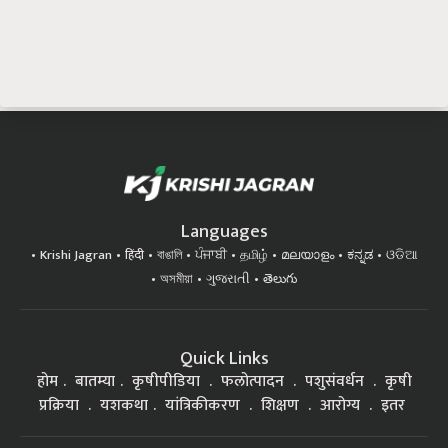
Languages
Krishi Jagran
हिंदी
বাঙালি
ਪੰਜਾਬੀ
தமிழ்
മലയാളം
ಕನ್ನಡ
ଓଡିଆ
অসমীয়া
ગુજરાતી
తెలుగు
Quick Links
होम
बातम्या
कृषीपीडिया
फलोत्पादन
पशुसंवर्धन
कृषी
प्रक्रिया
यशकथा
यांत्रिकीकरण
शिक्षण
आरोग्य
इतर