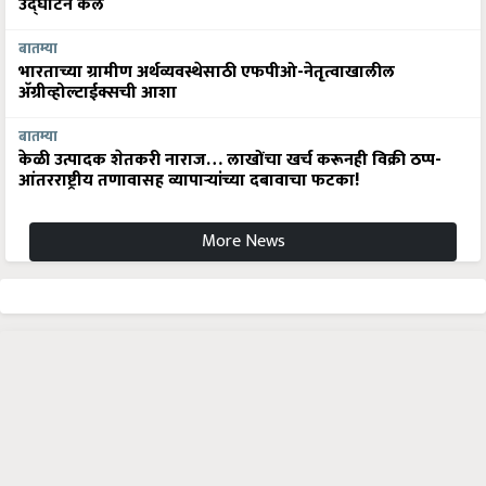
उद्घाटन केले
बातम्या
भारताच्या ग्रामीण अर्थव्यवस्थेसाठी एफपीओ-नेतृत्वाखालील
अ‍ॅग्रीव्होल्टाईक्सची आशा
बातम्या
केळी उत्पादक शेतकरी नाराज… लाखोंचा खर्च करूनही विक्री ठप्प-
आंतरराष्ट्रीय तणावासह व्यापाऱ्यांच्या दबावाचा फटका!
More News