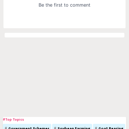
#Top Topics
Government Schemes
Soybean Farming
Goat Rearing