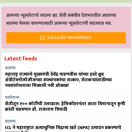
आमच्या न्यूसलेटरचे सदस्य व्हा. शेती संबंधीत देशभरातील आताच्या
बातम्या मेलवर वाचण्यासाठी आमच्या न्यूसलेटरची सदस्यता घ्या.
Subscribe Newsletters
Latest feeds
बातम्या
महाराष्ट्र राज्याचे मुख्यमंत्री देवेंद्र फडणवीस यांच्या हस्ते ध्रुव
ॲग्रीटेक्नॉलॉजीजच्या संस्थापकांचा सत्कार, शेतकऱ्यांसाठीच्या
नवसंशोधनाला मिळाली नवी ओळख!
यशोगाथा
शेतीतून १०० कोटींची उलाढाल: हेलिकॉप्टरनंतर आता विमानातून कृषी
क्रांती घडवणार डॉ. राजाराम त्रिपाठी
बातम्या
ICL ने महाराष्ट्रात अत्याधुनिक विद्राव्य खते (NPK) उत्पादन प्रकल्पाचे