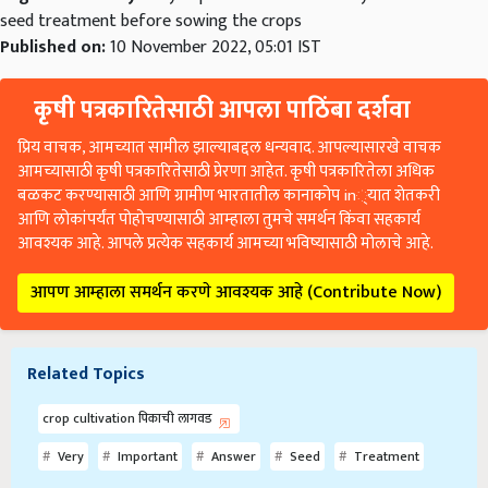
seed treatment before sowing the crops
Published on:
10 November 2022, 05:01 IST
कृषी पत्रकारितेसाठी आपला पाठिंबा दर्शवा
प्रिय वाचक, आमच्यात सामील झाल्याबद्दल धन्यवाद. आपल्यासारखे वाचक
आमच्यासाठी कृषी पत्रकारितेसाठी प्रेरणा आहेत. कृषी पत्रकारितेला अधिक
बळकट करण्यासाठी आणि ग्रामीण भारतातील कानाकोप in्यात शेतकरी
आणि लोकांपर्यंत पोहोचण्यासाठी आम्हाला तुमचे समर्थन किंवा सहकार्य
आवश्यक आहे. आपले प्रत्येक सहकार्य आमच्या भविष्यासाठी मोलाचे आहे.
आपण आम्हाला समर्थन करणे आवश्यक आहे (Contribute Now)
Related Topics
crop cultivation पिकाची लागवड
Very
Important
Answer
Seed
Treatment