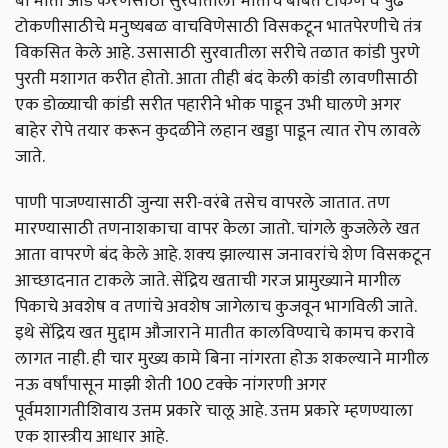
बी माती आड करणेसाठी सुरवातीला भाताचे बाबत टोकण व पुढे
टोकणीसाठीचे मनुष्यबळ वाचविणेसाठी विसकटून भातपेरणीचे तंत्र
विकसित केले आहे. उसासाठी सुरवातीला सरीचे तळात कांडी पुरणे
पुरती मशागत करीत होतो. आता तीही बंद केली कांडी लावणीसाठी
एक डोळ्याची कांडी सरीत पहारीने भोक पाडून उभी घालणे अगर
बाहेर रोपे तयार करून कुदळीने लहान खड्डा पाडून त्यात रोप लावले
जाते.
पाणी पाजण्यासाठी जुन्या सरी-वरंबे तसेच वापरले जातात. तण
मारण्यासाठी तणनाशकाचा वापर केला जातो. चांगले कुजलेले खत
आता वापरणे बंद केले आहे. शक्‍य झाल्यास जनावरांचे शेण विसकटून
आच्छादनात टाकले जाते. सेंद्रिय खताची गरज प्रामुख्याने मागील
पिकाचे अवशेष व तणांचे अवशेष जागेलाच कुजवून भागविली जाते.
इथे सेंद्रिय खत मुद्दाम औजाराने मातीत कालविण्याचे कामच करावे
लागत नाही. ही चार मुख्य कामे बिना नांगरता होऊ शकल्याने मागील
नऊ वर्षांपासून माझी शेती 100 टक्के नांगरणी अगर
पूर्वमशागतीशिवाय उत्तम प्रकारे चालू आहे. उत्तम प्रकारे म्हणण्याला
एक शास्त्रीय आधार आहे.