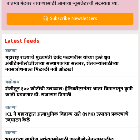
बातम्या मेलवर वाचण्यासाठी आमच्या न्यूसलेटरची सदस्यता घ्या.
Subscribe Newsletters
Latest feeds
बातम्या
महाराष्ट्र राज्याचे मुख्यमंत्री देवेंद्र फडणवीस यांच्या हस्ते ध्रुव
ॲग्रीटेक्नॉलॉजीजच्या संस्थापकांचा सत्कार, शेतकऱ्यांसाठीच्या
नवसंशोधनाला मिळाली नवी ओळख!
यशोगाथा
शेतीतून १०० कोटींची उलाढाल: हेलिकॉप्टरनंतर आता विमानातून कृषी
क्रांती घडवणार डॉ. राजाराम त्रिपाठी
बातम्या
ICL ने महाराष्ट्रात अत्याधुनिक विद्राव्य खते (NPK) उत्पादन प्रकल्पाचे
उद्घाटन केले
बातम्या
भारताच्या ग्रामीण अर्थव्यवस्थेसाठी एफपीओ-नेतृत्वाखालील