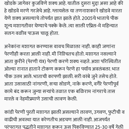
खोडके जागेवर कुजविणे शक्‍य आहे. यातील दुसरा मुद्दा असा आहे की
हे खोडवे मरणे गरजेचे आहे. ग्लायसेल या तणनाशकाने खोडवे मारता
येणे शक्‍य असल्याचे तोपर्यंत ज्ञात झाले होते. 2005चे भाताचे पीक
शून्य मशागतीवर घेण्याचे पक्के केले. त्या साली एप्रिल-मे महिन्यात
सलग वळीव पाऊस चालू होता.
अनेकांना मशागत करण्यास वावच मिळाला नाही. काही जणांना
पेरणीही करता आली नाही. मी निश्‍चितच होतो. मशागत नसल्याने
आता कुरीने (पेरणी यंत्र) पेरणी करणे शक्‍य नव्हते. अशा परिस्थितीत
ओल्या रानात हाताने टोकण करून पेरणे हा पर्याय अवलंबला. भात
पीक उत्तम आले. भाताची कापणी झाली. सरी वरंबे जुने तसेच होते.
आता उसासाठी नांगरणी, सऱ्या सोडणे, नाके करणे, वगैरे पेरणीपूर्व
कामे बंद करून जुन्या सऱ्यांचे तळात एक बळिराम नांगराचे तास
मारले व नेहमीप्रमाणे उसाची लावण केली.
कांडी पेरणी पुरती मशागत झाली असल्याने लावण, उगवण, फुटीची व
वाढीची अवस्था यात कोणतीच अडचण आली नाही. आजपर्यंत
परंपरागत पद्धतीने मशागत करून ऊस पिकविण्यात 25-30 वर्षे गेली