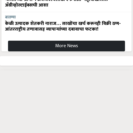
अ‍ॅग्रीव्होल्टाईक्सची आशा
बातम्या
केळी उत्पादक शेतकरी नाराज… लाखोंचा खर्च करूनही विक्री ठप्प-
आंतरराष्ट्रीय तणावासह व्यापाऱ्यांच्या दबावाचा फटका!
More News