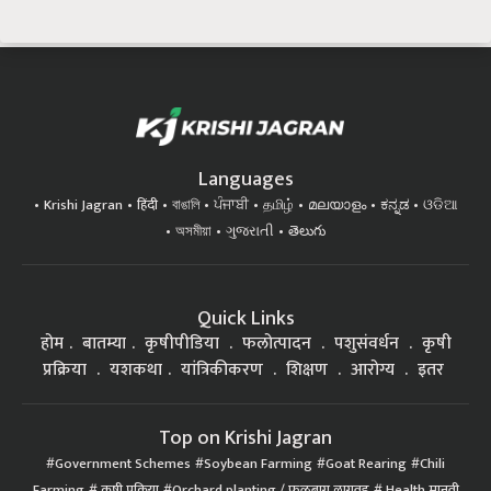
Languages
Krishi Jagran
हिंदी
বাঙালি
ਪੰਜਾਬੀ
தமிழ்
മലയാളം
ಕನ್ನಡ
ଓଡିଆ
অসমীয়া
ગુજરાતી
తెలుగు
Quick Links
होम
बातम्या
कृषीपीडिया
फलोत्पादन
पशुसंवर्धन
कृषी
प्रक्रिया
यशकथा
यांत्रिकीकरण
शिक्षण
आरोग्य
इतर
Top on Krishi Jagran
Government Schemes
Soybean Farming
Goat Rearing
Chili
Farming
कृषी प्रक्रिया
Orchard planting / फळबाग लागवड
Health मानवी