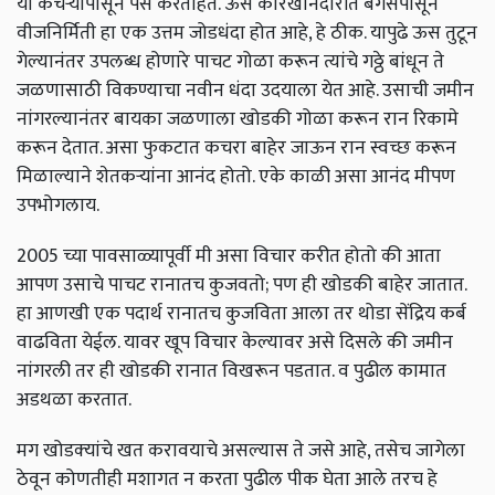
या कचऱ्यापासून पैसे करताहेत. ऊस कारखानदारीत बगॅसपासून
वीजनिर्मिती हा एक उत्तम जोडधंदा होत आहे, हे ठीक. यापुढे ऊस तुटून
गेल्यानंतर उपलब्ध होणारे पाचट गोळा करून त्यांचे गठ्ठे बांधून ते
जळणासाठी विकण्याचा नवीन धंदा उदयाला येत आहे. उसाची जमीन
नांगरल्यानंतर बायका जळणाला खोडकी गोळा करून रान रिकामे
करून देतात. असा फुकटात कचरा बाहेर जाऊन रान स्वच्छ करून
मिळाल्याने शेतकऱ्यांना आनंद होतो. एके काळी असा आनंद मीपण
उपभोगलाय.
2005 च्या पावसाळ्यापूर्वी मी असा विचार करीत होतो की आता
आपण उसाचे पाचट रानातच कुजवतो; पण ही खोडकी बाहेर जातात.
हा आणखी एक पदार्थ रानातच कुजविता आला तर थोडा सेंद्रिय कर्ब
वाढविता येईल. यावर खूप विचार केल्यावर असे दिसले की जमीन
नांगरली तर ही खोडकी रानात विखरून पडतात. व पुढील कामात
अडथळा करतात.
मग खोडक्‍यांचे खत करावयाचे असल्यास ते जसे आहे, तसेच जागेला
ठेवून कोणतीही मशागत न करता पुढील पीक घेता आले तरच हे