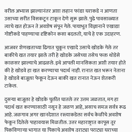
वरील अभ्यास झाल्यानंतर अशा लहान फांद्या घराकडे न आणता
उसाच्या सरीत विसकटून टाकून देणे सुरू झाले. पुढे पावसाळ्यात
त्याचे खत होऊन ते अवशेष संपून गेले. पायाभूत विज्ञानाने एखाद्या
गोष्टीकडे पाहण्याचा दृष्टिकोन कसा बदलतो, याचे हे एक उदाहरण.
आजवर शेणखताच्या ढिगात चुकून एखादे उसाचे खोडके गेले तर
बाकीचे खत तयार झाले तरी हे खोडके जसेच्या तसेच फक्त थोडेसे
काळसर झाल्याचे आढळले. इथे आपली मानसिकता अशी तयार होते
की हे खोडवे हा खत करण्याचा पदार्थ नाही. रानात खत भरून नेताना
हे खोडवे बाजूला फेकून देऊन बाकी खत रानात नेऊन शेतकरी
टाकेल.
दुसऱ्या बाजूला हे खोडके चुलीत घातले तर उत्तम जळतात, मग हा
पदार्थ खत करण्यासाठी नसून हे जळण आहे, असाच समज सर्वत्र रूढ
आहे. जळगाव अगर खानदेशात रस्त्याकडेला सर्वच केळीचे अवशेष
फेकून दिलेले पाहावयास मिळतील. उत्तर महाराष्ट्रात कापूस तूर
पिकविणाऱ्या भागात या पिकाचे अवशेष तुराट्या पराट्या घराच्या