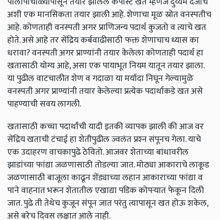
पालापाचोळ्यापासून तयार झालेले कंपोस्ट खत म्हणजे दुय्यम दर्जाचे
अशी एक मानसिकता तयार झाली आहे. शेणाचा मूळ स्रोत वनस्पतीच
आहे. कोणताही वनस्पती अगर प्राणिजन्य पदार्थ कुजतो व त्याचे खत
होते. असे आहे तर सेंद्रिय कर्बवाढीसाठी फक्त शेणाचाच ध्यास का
धरावा? वनस्पती अगर प्राण्यांनी तयार केलेला कोणताही पदार्थ हा
खतासाठी योग्य आहे, असा एक पायाभूत नियम यातून तयार झाला.
या पुढील वाटचालीत शेण व गदाळा या मर्यादा निघून गेल्यामुळे
वनस्पती अगर प्राण्यांनी तयार केलेल्या प्रत्येक पदार्थाकडे खत असे
पाहण्याची सवय लागली.
खतासाठी कच्चा पदार्थांची यादी इतकी व्यापक झाली की आज वर
सेंद्रिय खताची टंचाई हा शेतीपुढील ज्वलंत प्रश्‍न संपूनच गेला. याचे
एक उदाहरण वाचकापुढे ठेवितो. आजवर शेताच्या बांधावरील
झाडांच्या फांद्या जळणासाठी तोडल्या जात. मोठ्या आकाराचे लाकूड
जळणासाठी बाजूला काढून शेंड्याच्या लहान आकाराच्या फांद्या व
पाने वाहनात भरून शेतातील एखाद्या पडिक कोपऱ्यात फेकून दिली
जात. पुढे ती तेथेच कुजून संपून जात परंतु त्यापासून खत होऊ शकेल,
असे बरेच दिवस लक्षात आले नाही.