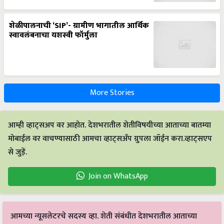
शेळीपालनाची ‘SIP’- ग्रामीण भागातील आर्थिक
स्वावलंबनाचा यशस्वी फॉर्मुला
More Stories
आम्ही व्हाट्सअप वर आहोत. देशभरातील शेतीविषयीच्या आताच्या बातम्या
मोबाईल वर वाचण्यासाठी आमचा व्हाट्सअँप ग्रुपला जॉईन करा.व्हाट्सएप
से जुड़ें.
Join on WhatsApp
आमच्या न्यूसलेटरचे सदस्य व्हा. शेती संबंधीत देशभरातील आताच्या