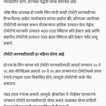
फायदेशीर वाण, लागवड पद्धती यांचा समावेश आहे.
ज्येष्ठ पीक शास्त्रज्ञ डॉ एसके सिंग यांनी काही टोमॅटो लागवडीच्या
टिप्स दिल्या आहेत. यासोबतच सांगत आहोत की, कोणत्या जातीच्या
टोमॅटोची लागवड करून शेतकऱ्यांना अधिक उत्पादन घेता येईल.
टोमॅटोचे सरासरी उत्पादन 400-500 क्विंटल प्रति हेक्टर आहे आणि
संकरित टोमॅटोचे उत्पादन 700-800 क्विंटल प्रति हेक्टर पर्यंत असू
शकते.
टोमॅटो लागवडीसाठी हा महिना योग्य आहे
डॉ.एस.के.सिंग यांच्या मते टोमॅटो लागवडीसाठी आदर्श तापमान २० ते
२८ अंश सेल्सिअस असावे. २० ते २५ अंश तापमानात टोमॅटोमध्ये लाल
रंगाचे रंगद्रव्य उत्तम विकसित होते, त्यामुळे टोमॅटोची फळे गोड
असतात.
गडद लाल रंगाचा असतो. त्यामुळे ऑक्टोबर ते नोव्हेंबर दरम्यानचे
तापमान टोमॅटो लागवडीसाठी योग्य असते. याबाबत योग्य माहिती