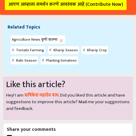
आपण आम्हाला समर्थन करणे आवश्यक आहे (Contribute Now)
Related Topics
Agriculture News कृषी बातम्या
Tomato Farming
Kharip Season
Kharip Crop
Rabi Season
Planting tomatoes
Like this article?
Hey! I am
ऋषिकेश महादेव वाघ
. Did you liked this article and have
suggestions to improve this article?
Mail
me your suggestions
and feedback.
Share your comments