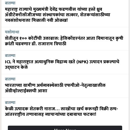
बातम्या
महाराष्ट्र राज्याचे मुख्यमंत्री देवेंद्र फडणवीस यांच्या हस्ते ध्रुव
ॲग्रीटेक्नॉलॉजीजच्या संस्थापकांचा सत्कार, शेतकऱ्यांसाठीच्या
नवसंशोधनाला मिळाली नवी ओळख!
यशोगाथा
शेतीतून १०० कोटींची उलाढाल: हेलिकॉप्टरनंतर आता विमानातून कृषी
क्रांती घडवणार डॉ. राजाराम त्रिपाठी
बातम्या
ICL ने महाराष्ट्रात अत्याधुनिक विद्राव्य खते (NPK) उत्पादन प्रकल्पाचे
उद्घाटन केले
बातम्या
भारताच्या ग्रामीण अर्थव्यवस्थेसाठी एफपीओ-नेतृत्वाखालील
अ‍ॅग्रीव्होल्टाईक्सची आशा
बातम्या
केळी उत्पादक शेतकरी नाराज… लाखोंचा खर्च करूनही विक्री ठप्प-
आंतरराष्ट्रीय तणावासह व्यापाऱ्यांच्या दबावाचा फटका!