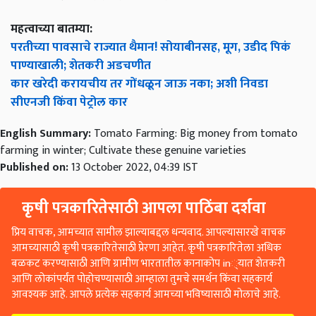
महत्वाच्या बातम्या:
परतीच्या पावसाचे राज्यात थैमान! सोयाबीनसह, मूग, उडीद पिकं
पाण्याखाली; शेतकरी अडचणीत
कार खरेदी करायचीय तर गोंधळून जाऊ नका; अशी निवडा
सीएनजी किंवा पेट्रोल कार
English Summary:
Tomato Farming: Big money from tomato
farming in winter; Cultivate these genuine varieties
Published on:
13 October 2022, 04:39 IST
कृषी पत्रकारितेसाठी आपला पाठिंबा दर्शवा
प्रिय वाचक, आमच्यात सामील झाल्याबद्दल धन्यवाद. आपल्यासारखे वाचक
आमच्यासाठी कृषी पत्रकारितेसाठी प्रेरणा आहेत. कृषी पत्रकारितेला अधिक
बळकट करण्यासाठी आणि ग्रामीण भारतातील कानाकोप in्यात शेतकरी
आणि लोकांपर्यंत पोहोचण्यासाठी आम्हाला तुमचे समर्थन किंवा सहकार्य
आवश्यक आहे. आपले प्रत्येक सहकार्य आमच्या भविष्यासाठी मोलाचे आहे.