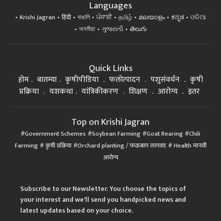
Languages
Krishi Jagran
हिंदी
বাঙালি
ਪੰਜਾਬੀ
தமிழ்
മലയാളം
ಕನ್ನಡ
ଓଡିଆ
অসমীয়া
ગુજરાતી
తెలుగు
Quick Links
होम
बातम्या
कृषीपीडिया
फलोत्पादन
पशुसंवर्धन
कृषी
प्रक्रिया
यशकथा
यांत्रिकीकरण
शिक्षण
आरोग्य
इतर
Top on Krishi Jagran
Government Schemes
Soybean Farming
Goat Rearing
Chili
Farming
कृषी प्रक्रिया
Orchard planting / फळबाग लागवड
Health मानवी
आरोग्य
Subscribe to our Newsletter. You choose the topics of
your interest and we'll send you handpicked news and
latest updates based on your choice.