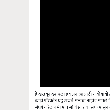
हे दाखवून दयायला हव अन त्यासाठी गावोगावी त
काही परिवर्तन घडू शकते अन्यथा नाहीच.आपलं ह
संघर्ष करेल नं मी मात्र सोयिस्कर या संघर्षपासू