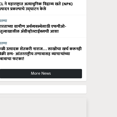
CL ने महाराष्ट्रात अत्याधुनिक विद्राव्य खते (NPK)
त्पादन प्रकल्पाचे उद्घाटन केले
ातम्या
ारताच्या ग्रामीण अर्थव्यवस्थेसाठी एफपीओ-
ेतृत्वाखालील अ‍ॅग्रीव्होल्टाईक्सची आशा
ातम्या
ेळी उत्पादक शेतकरी नाराज… लाखोंचा खर्च करूनही
िक्री ठप्प- आंतरराष्ट्रीय तणावासह व्यापाऱ्यांच्या
बावाचा फटका!
More News