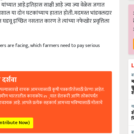
ंच्यात आहे.इतिहास साक्षी आहे ज्या ज्या वेळेस जगात
ी मशाल या दोन घटकांच्याच हातात होती..मदमस्त भांडवलदार
 घडवू इच्छित नसतात कारण ते त्यांच्या नफेखोर प्रवृत्तिला
mers are facing, which farmers need to pay serious
 दर्शवा
ब
म
ल्यासारखे वाचक आमच्यासाठी कृषी पत्रकारितेसाठी प्रेरणा आहेत.
ध
श
रामीण भारतातील कानाकोप in्यात शेतकरी आणि लोकांपर्यंत
आवश्यक आहे. आपले प्रत्येक सहकार्य आमच्या भविष्यासाठी मोलाचे
य
श
व
ontribute Now)
ब