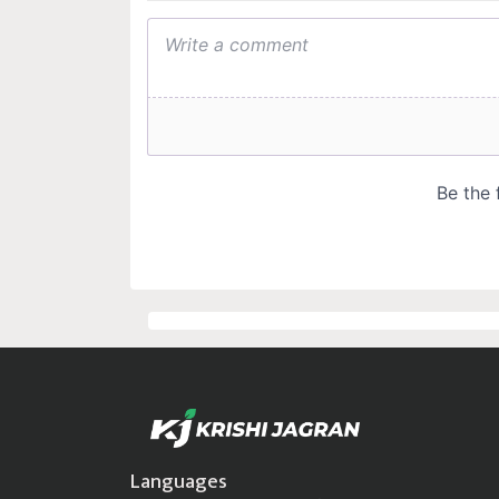
Languages
Krishi Jagran
हिंदी
বাঙালি
ਪੰਜਾਬੀ
தமிழ்
മലയാളം
ಕನ