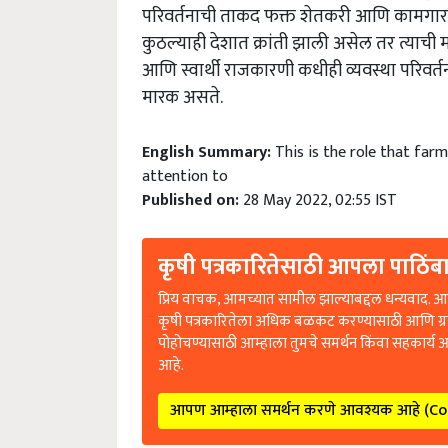
परिवर्तनाची ताकद फक्त शेतकरी आणि कामगार या
कुठल्याही देशात क्रांती झाली असेल तर त्याच
आणि स्वार्थी राजकारणी कधीही व्यवस्था परिवर्तन
मारक असते.
English Summary:
This is the role that far
attention to
Published on:
28 May 2022, 02:55 IST
कृषी पत्रकारितेसाठी आपला पाठिंबा
प्रिय वाचक, आमच्यात सामील झाल्याबद्दल धन्यवाद. आप
कृषी पत्रकारितेला अधिक बळकट करण्यासाठी आणि ग्
पोहोचण्यासाठी आम्हाला तुमचे समर्थन किंवा सहकार्य 
आहे.
आपण आम्हाला समर्थन करणे आवश्यक आहे (C