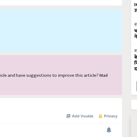
I
उ
ब
भ
न
ब
क
व
द
article and have suggestions to improve this article?
Mail