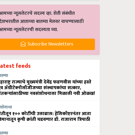
आमच्या न्यूसलेटरचे सदस्य व्हा. शेती संबंधीत
देशभरातील आताच्या बातम्या मेलवर वाचण्यासाठी
आमच्या न्यूसलेटरची सदस्यता घ्या.
Subscribe Newsletters
Latest feeds
ातम्या
हाराष्ट्र राज्याचे मुख्यमंत्री देवेंद्र फडणवीस यांच्या हस्ते
्रुव ॲग्रीटेक्नॉलॉजीजच्या संस्थापकांचा सत्कार,
ेतकऱ्यांसाठीच्या नवसंशोधनाला मिळाली नवी ओळख!
शोगाथा
ेतीतून १०० कोटींची उलाढाल: हेलिकॉप्टरनंतर आता
िमानातून कृषी क्रांती घडवणार डॉ. राजाराम त्रिपाठी
ातम्या