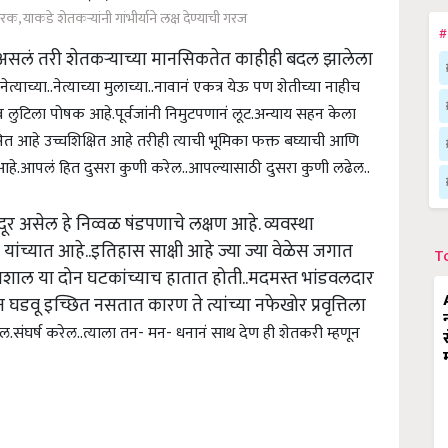
क, याकडे शेतकऱ्यांनी गांभीर्याने लक्ष देण्याची गरज
#
असलं तरी शेतकऱ्याच्या मानसिकतेत काहीही बदल झालेला
ेत्याच्या..नेत्याच्या मुलाच्या..नावानं एकत्र येऊ पण शेतीच्या नाहीच
व लुटिला पोषक आहे.
पूर्वजांनी निमुटपणानं लूट.अन्याय सहन केला
त आहे उच्चशिक्षित आहे तरीही त्याची भूमिका फक्त बघ्याची आणि
आहे.
आपलं हित दुसरा कुणी करेल..आपल्यासाठी दुसरा कुणी लढेल..
न दूर असेल हे निव्वळ षंडपणाचे लक्षण आहे. व्यवस्था
ंच्यात आहे..इतिहास साक्षी आहे ज्या ज्या वेळेस जगात
T
ी मशाल या दोन घटकांच्याच हातात होती..मदमस्त भांडवलदार
 घडवू इच्छित नसतात कारण ते त्यांच्या नफेखोर प्रवृत्तिला
ल.संघर्ष करेल..त्याला तन- मन- धनानं साथ देण ही शेतकरी म्हणून