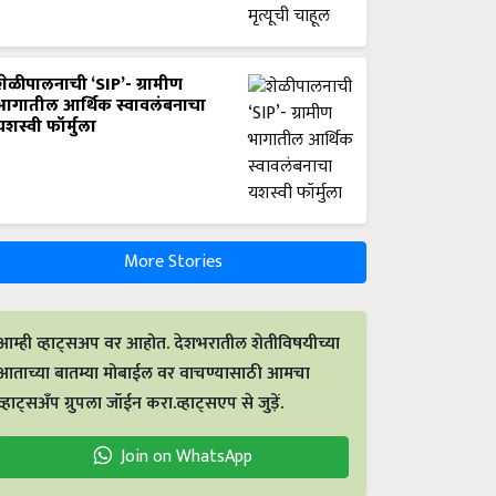
शेळीपालनाची ‘SIP’- ग्रामीण
भागातील आर्थिक स्वावलंबनाचा
यशस्वी फॉर्मुला
More Stories
आम्ही व्हाट्सअप वर आहोत. देशभरातील शेतीविषयीच्या
आताच्या बातम्या मोबाईल वर वाचण्यासाठी आमचा
व्हाट्सअँप ग्रुपला जॉईन करा.व्हाट्सएप से जुड़ें.
Join on WhatsApp