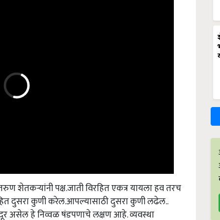
रुण शेतकऱ्यांनी पक्ष.जाती विरहित एकत्र यायला हव तरच
ित दुसरा कुणी करेल.आपल्यासाठी दुसरा कुणी लढेल..
न दूर असेल हे निव्वळ षंडपणाचे लक्षण आहे. व्यवस्था