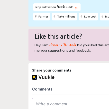
crop cultivation पिकाची लागवड
Farmer
Take millions
Low cost
Mo
Like this article?
Hey! I am
गोपाल नरसिंग उगले
. Did you liked this 
me your suggestions and feedback.
Share your comments