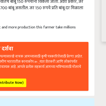
, गावातच बांबू 150 रुपयांना विकला जातो. अशा प्रकारे, जर
1700 बांबू असतील. जर 150 रुपये प्रति बांबू दर मिळाला
t and more production this farmer take millions
 दर्शवा
ल्यासारखे वाचक आमच्यासाठी कृषी पत्रकारितेसाठी प्रेरणा आहेत.
रामीण भारतातील कानाकोप in्यात शेतकरी आणि लोकांपर्यंत
आवश्यक आहे. आपले प्रत्येक सहकार्य आमच्या भविष्यासाठी मोलाचे
ontribute Now)