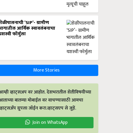
शेळीपालनाची ‘SIP’- ग्रामीण
भागातील आर्थिक स्वावलंबनाचा
यशस्वी फॉर्मुला
More Stories
आम्ही व्हाट्सअप वर आहोत. देशभरातील शेतीविषयीच्या
आताच्या बातम्या मोबाईल वर वाचण्यासाठी आमचा
व्हाट्सअँप ग्रुपला जॉईन करा.व्हाट्सएप से जुड़ें.
Join on WhatsApp