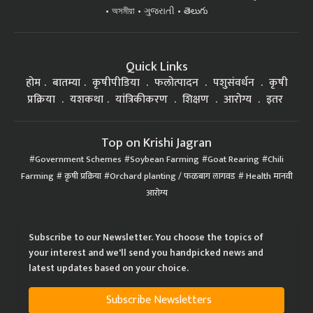
অসমীয়া
ગુજરાતી
తెలుగు
Quick Links
होम
बातम्या
कृषीपीडिया
फलोत्पादन
पशुसंवर्धन
कृषी
प्रक्रिया
यशकथा
यांत्रिकीकरण
शिक्षण
आरोग्य
इतर
Top on Krishi Jagran
Government Schemes
Soybean Farming
Goat Rearing
Chili
Farming
कृषी प्रक्रिया
Orchard planting / फळबाग लागवड
Health मानवी
आरोग्य
Subscribe to our Newsletter. You choose the topics of
your interest and we'll send you handpicked news and
latest updates based on your choice.
Subscribe Newsletters