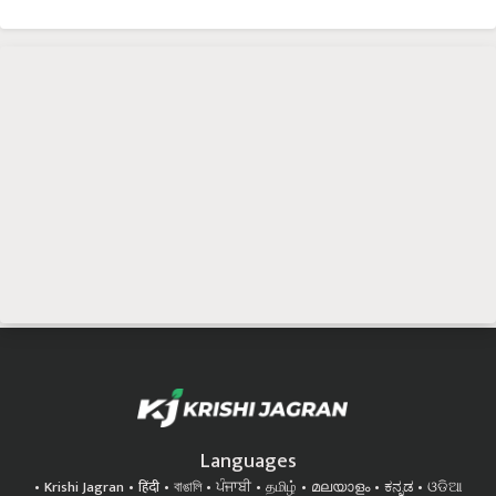
Languages
Krishi Jagran
हिंदी
বাঙালি
ਪੰਜਾਬੀ
தமிழ்
മലയാളം
ಕನ್ನಡ
ଓଡିଆ