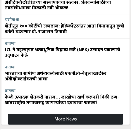
ॲग्रीटेक्नॉलॉजीजच्या संस्थापकांचा सत्कार, शेतकऱ्यांसाठीच्या
नवसंशोधनाला मिळाली नवी ओळख!
यशोगाथा
शेतीतून १०० कोटींची उलाढाल: हेलिकॉप्टरनंतर आता विमानातून कृषी
क्रांती घडवणार डॉ. राजाराम त्रिपाठी
बातम्या
ICL ने महाराष्ट्रात अत्याधुनिक विद्राव्य खते (NPK) उत्पादन प्रकल्पाचे
उद्घाटन केले
बातम्या
भारताच्या ग्रामीण अर्थव्यवस्थेसाठी एफपीओ-नेतृत्वाखालील
अ‍ॅग्रीव्होल्टाईक्सची आशा
बातम्या
केळी उत्पादक शेतकरी नाराज… लाखोंचा खर्च करूनही विक्री ठप्प-
आंतरराष्ट्रीय तणावासह व्यापाऱ्यांच्या दबावाचा फटका!
More News