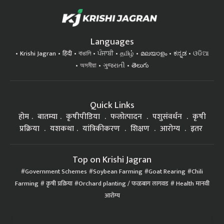
Languages
Krishi Jagran
हिंदी
বাঙালি
ਪੰਜਾਬੀ
தமிழ்
മലയാളം
ಕನ್ನಡ
ଓଡିଆ
অসমীয়া
ગુજરાતી
తెలుగు
Quick Links
होम
बातम्या
कृषीपीडिया
फलोत्पादन
पशुसंवर्धन
कृषी
प्रक्रिया
यशकथा
यांत्रिकीकरण
शिक्षण
आरोग्य
इतर
Top on Krishi Jagran
Government Schemes
Soybean Farming
Goat Rearing
Chili
Farming
कृषी प्रक्रिया
Orchard planting / फळबाग लागवड
Health मानवी
आरोग्य