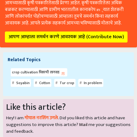
आमच्यासाठी कृषी पत्रकारितेसाठी प्रेरणा आहेत. कृषी पत्रकारितेला अधिक
बळकट करण्यासाठी आणि ग्रामीण भारतातील कानाकोप in्यात शेतकरी
आणि लोकांपर्यंत पोहोचण्यासाठी आम्हाला तुमचे समर्थन किंवा सहकार्य
आवश्यक आहे. आपले प्रत्येक सहकार्य आमच्या भविष्यासाठी मोलाचे आहे.
आपण आम्हाला समर्थन करणे आवश्यक आहे (Contribute Now)
Related Topics
crop cultivation पिकाची लागवड
Soyabin
Cotton
Tur crop
In problem
Like this article?
Hey! I am
गोपाल नरसिंग उगले
. Did you liked this article and have
suggestions to improve this article?
Mail
me your suggestions
and feedback.