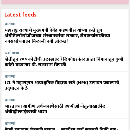
Latest feeds
बातम्या
महाराष्ट्र राज्याचे मुख्यमंत्री देवेंद्र फडणवीस यांच्या हस्ते ध्रुव
ॲग्रीटेक्नॉलॉजीजच्या संस्थापकांचा सत्कार, शेतकऱ्यांसाठीच्या
नवसंशोधनाला मिळाली नवी ओळख!
यशोगाथा
शेतीतून १०० कोटींची उलाढाल: हेलिकॉप्टरनंतर आता विमानातून कृषी
क्रांती घडवणार डॉ. राजाराम त्रिपाठी
बातम्या
ICL ने महाराष्ट्रात अत्याधुनिक विद्राव्य खते (NPK) उत्पादन प्रकल्पाचे
उद्घाटन केले
बातम्या
भारताच्या ग्रामीण अर्थव्यवस्थेसाठी एफपीओ-नेतृत्वाखालील
अ‍ॅग्रीव्होल्टाईक्सची आशा
बातम्या
केळी उत्पादक शेतकरी नाराज… लाखोंचा खर्च करूनही विक्री ठप्प-