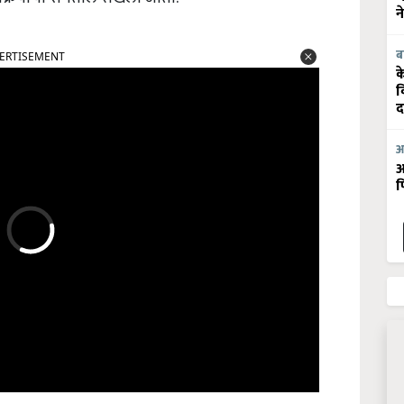
न
ERTISEMENT
ब
क
व
द
आ
आ
फ