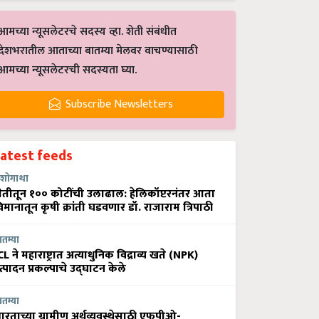
आमच्या न्यूसलेटरचे सदस्य व्हा. शेती संबंधीत
देशभरातील आताच्या बातम्या मेलवर वाचण्यासाठी
आमच्या न्यूसलेटरची सदस्यता घ्या.
Subscribe Newsletters
Latest feeds
शोगाथा
ेतीतून १०० कोटींची उलाढाल: हेलिकॉप्टरनंतर आता
िमानातून कृषी क्रांती घडवणार डॉ. राजाराम त्रिपाठी
ातम्या
CL ने महाराष्ट्रात अत्याधुनिक विद्राव्य खते (NPK)
त्पादन प्रकल्पाचे उद्घाटन केले
ातम्या
ारताच्या ग्रामीण अर्थव्यवस्थेसाठी एफपीओ-