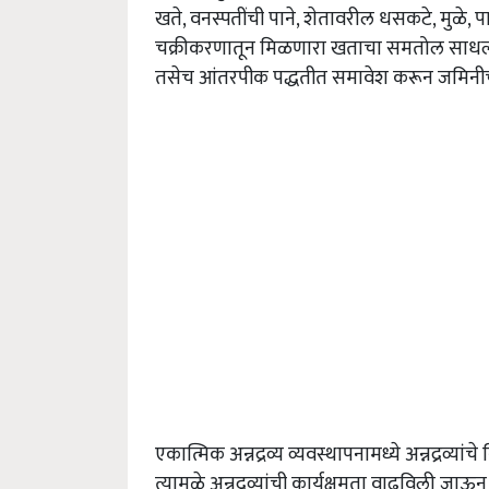
खते, वनस्पतींची पाने, शेतावरील धसकटे, मुळे,
चक्रीकरणातून मिळणारा खताचा समतोल साधला जा
तसेच आंतरपीक पद्धतीत समावेश करून जमिनीची 
एकात्मिक अन्नद्रव्य व्यवस्थापनामध्ये अन्नद्रव्या
त्यामुळे अन्नद्रव्यांची कार्यक्षमता वाढविली ज