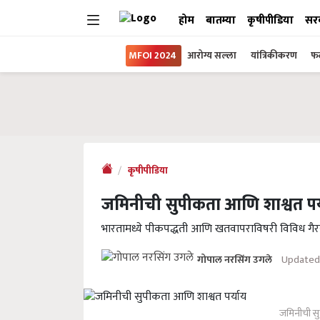
होम
बातम्या
कृषीपीडिया
सर
MFOI 2024
आरोग्य सल्ला
यांत्रिकीकरण
फल
कृषीपीडिया
जमिनीची सुपीकता आणि शाश्वत पर
भारतामध्ये पीकपद्धती आणि खतवापराविषरी विविध ग
Updated 
गोपाल नरसिंग उगले
जमिनीची सु