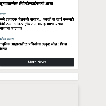
ेतृत्वाखालील अ‍ॅग्रीव्होल्टाईक्सची आशा
ातम्या
ेळी उत्पादक शेतकरी नाराज… लाखोंचा खर्च करूनही
िक्री ठप्प- आंतरराष्ट्रीय तणावासह व्यापाऱ्यांच्या
बावाचा फटका!
रोग्य सल्ला
धुनिक आहारातील प्रथिनांचा उत्कृष्ट स्रोत : फिश
िलेट
More News