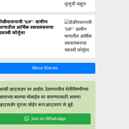
शेळीपालनाची ‘SIP’- ग्रामीण
भागातील आर्थिक स्वावलंबनाचा
यशस्वी फॉर्मुला
More Stories
आम्ही व्हाट्सअप वर आहोत. देशभरातील शेतीविषयीच्या
आताच्या बातम्या मोबाईल वर वाचण्यासाठी आमचा
व्हाट्सअँप ग्रुपला जॉईन करा.व्हाट्सएप से जुड़ें.
Join on WhatsApp