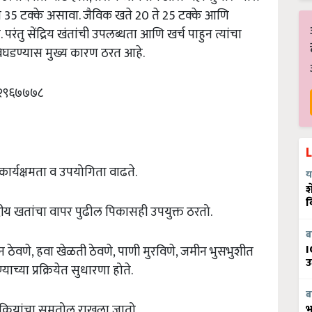
 ते 35 टक्के असावा. जैविक खते 20 ते 25 टक्के आणि
रंतु सेंद्रिय खंतांची उपलब्धता आणि खर्च पाहुन त्यांचा
घडण्यास मुख्य कारण ठरत आहे.
७२९६७७७८
कार्यक्षमता व उपयोगिता वाढते.
य
श
व
्रीय खतांचा वापर पुढील पिकासही उपयुक्त ठरतो.
ब
I
न ठेवणे, हवा खेळती ठेवणे, पाणी मुरविणे, जमीन भुसभुशीत
उ
च्या प्रक्रियेत सुधारणा होते.
ब
क्रियांचा समतोल राखला जातो.
भ