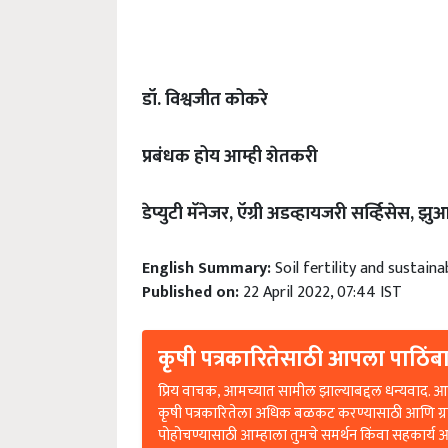
डॉ. विश्वजीत कोकरे
प्रबंधक होय आम्ही शेतकरी
डेप्युटी मॅनेजर, ऍग्री अडव्हायजरी सर्व्हिसेस, 
English Summary:
Soil fertility and sustaina
Published on:
22 April 2022, 07:44 IST
कृषी पत्रकारितेसाठी आपला पाठिंबा
प्रिय वाचक, आमच्यात सामील झाल्याबद्दल धन्यवाद. आप
कृषी पत्रकारितेला अधिक बळकट करण्यासाठी आणि ग्
पोहोचण्यासाठी आम्हाला तुमचे समर्थन किंवा सहकार्य 
आहे.