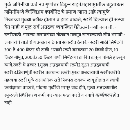
मुळे जमिनीचा कर्ब:नत्र गुणोत्तर टिकून राहते.महाराष्ट्रातील बहुताऊस
जमिनींमध्ये कॅल्शिअम कार्बोनेट चे प्रमाण जास्त आहे त्यामुळे
पिकांच्या मुळ्या ब्लॉक होतात व झाड वाळते, स्लरी दिल्यास ही सस्या
येत नाही व मूळ सर्व अन्नद्रव्य व्यवस्थित घेते.
स्लरी कशी बनवावी :-
स्लरीसाठी आपल्या जनावरांच्या गोठ्यात मलमूत्र साठवण्याची सोय असावी.
-
जनावरांचे ताजे शेण उन्हात न ठेवता सावलीत ठेवावे.
- स्लरी साठी सिमेंटची
300 ते 400 लिटर ची टाकी असावी.
स्लरी बनवताना 20 किलो शेण, 10
लिटर गोमूत्र, 200ते250 लिटर पाणी सिमेंटच्या टाकीत टाकून चांगले हालवून
घ्यावे.
स्लरी चे प्रकार
1.मुख्य अन्नद्रवयाची स्लरी
2.सूक्ष्म अन्नद्रवयाची
स्लरी
3.जिवाणूंची स्लरी
4.कडधान्य स्लरी
1.मुख्य अन्नद्रव्याची स्लरी
स्लरीचे
महत्व
या स्लरी मुळे रासायनिक खते पिकास लवकर लागू होतात व त्यांची
कार्यक्षमता वाढवते, पांढऱ्या मुळींची भरपूर वाढ होते, मुख्य अन्नद्रव्यातील
स्फुरदचे स्थिरीकरण कमी करण्यास मदत करते व नत्राचे
बाष्पीभवन
होत
नाही.