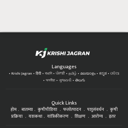
Languages
Krishi Jagran
हिंदी
বাঙালি
ਪੰਜਾਬੀ
தமிழ்
മലയാളം
ಕನ್ನಡ
ଓଡିଆ
অসমীয়া
ગુજરાતી
తెలుగు
Quick Links
होम
बातम्या
कृषीपीडिया
फलोत्पादन
पशुसंवर्धन
कृषी
प्रक्रिया
यशकथा
यांत्रिकीकरण
शिक्षण
आरोग्य
इतर