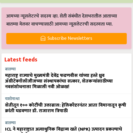
आमच्या न्यूसलेटरचे सदस्य व्हा. शेती संबंधीत देशभरातील आताच्या
बातम्या मेलवर वाचण्यासाठी आमच्या न्यूसलेटरची सदस्यता घ्या.
Subscribe Newsletters
Latest feeds
बातम्या
महाराष्ट्र राज्याचे मुख्यमंत्री देवेंद्र फडणवीस यांच्या हस्ते ध्रुव
ॲग्रीटेक्नॉलॉजीजच्या संस्थापकांचा सत्कार, शेतकऱ्यांसाठीच्या
नवसंशोधनाला मिळाली नवी ओळख!
यशोगाथा
शेतीतून १०० कोटींची उलाढाल: हेलिकॉप्टरनंतर आता विमानातून कृषी
क्रांती घडवणार डॉ. राजाराम त्रिपाठी
बातम्या
ICL ने महाराष्ट्रात अत्याधुनिक विद्राव्य खते (NPK) उत्पादन प्रकल्पाचे