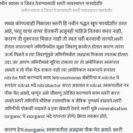
जमीन सशक्त व जिवंत ठेवण्यासाठी स्लरी व्यवस्थापन फायदेशीर
सध्या कोणत्याही पिकाला स्लरी हि नवीन पद्धत खूप फायदेशीर ठरत
आहे, परंतु याचा वापर शेतकरी अजूनही पाहिजे तितका करत नाही,
कारण ती दुकानात मिळत नाही ती स्वतः घरी बनवावी लागते.
स्लरी
शेतात वापरल्याने जमिनीमधील सूक्ष्म जिवाणू कार्यरत होतात कारण त्यांना
ऊर्जा मिळते व त्या जिवाणूंमुळे जमिनीमधील अन्नद्रव्य पिकास उपलब्ध होतात.
उदा. जर आपण जमिनीमध्ये यूरिया टाकला तर तो अमोनिकल स्वरूपात
असतो व तो पीक घेऊ शकत नाही त्या अमोनिकल स्वरूपाचे रूपांतर
nitrite मध्ये करण्याचे काम Nitrosomonas बॅक्टेरिया व nitrite चे
रूपांतर nitrat मदे nitrobactor करत असतात व nitrat स्वरूपातील नत्र
पीक घेत असते, म्हणून असे जीवाणू उतेजित करण्याचे काम स्लरी करत
असते.स्लरी जमिनीचे भौतिक रासायनिक व जैविक गुणधर्म वाढवते.स्लरी
जमिनीची पोकळी वाढवते व हवा खेळती ठेवते. स्लरी मुळे mineralisation
(organic चे inorganic मदे रुपान्तर होणे) क्रिया लवकर होते,
कारण हेच inorganic स्वरूपातील अन्नद्रव्य पीक घेत असते. स्लरी