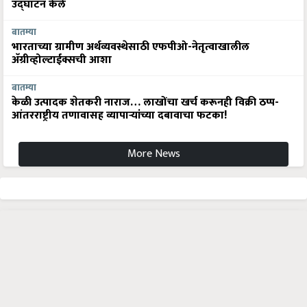
उद्घाटन केले
बातम्या
भारताच्या ग्रामीण अर्थव्यवस्थेसाठी एफपीओ-नेतृत्वाखालील
अ‍ॅग्रीव्होल्टाईक्सची आशा
बातम्या
केळी उत्पादक शेतकरी नाराज… लाखोंचा खर्च करूनही विक्री ठप्प-
आंतरराष्ट्रीय तणावासह व्यापाऱ्यांच्या दबावाचा फटका!
More News