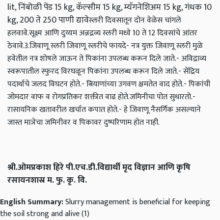
lit, निंबोळी पेंड 15 kg, कॅल्सीम 15 kg, म्यॅगनेशिअम 15 kg, गंधक 10
kg, 200 ते 250 पाणी द्यावे
स्लरी दिवसातून दोन वेळेस चांगले
हलवावे.
सूक्ष्म आणि दुय्यम अन्नद्रव्य स्लरी मध्ये 10 ते 12 दिवसांचे आंतर
ठेवावे.
3.जिवाणू स्लरी
जिवाणू स्लरीचे फायदे
- नत्र युक्त जिवाणू स्लरी मुळे
हवेतील नत्र शोषले जाऊन ते पिकांना उपलब्ध करून दिले जाते.
- अविद्राव्य
स्वरूपातील स्फुरद विरघळून पिकांना उपलब्ध करून दिले जाते.
- सेंद्रिय
पदार्थाचे जलद विघटन होते.
- बियाणांच्या उगवण क्षमतेत वाद होते.
- पिकांची
जोमदार वाफ व रोगप्रतिकर शक्तीत वाढ होते.
जमिनीचा पोत सुधारतो.
-
रासायनिक खतावरील खर्चात कपात होते.
- हे जिवाणू नैसर्गिक असल्याने
जास्त माञेचा जमिनीवर व पिकावर दुष्परिणाम होत नाही.
श्री.ओमप्रकाश हिरे पी.एच.डी.विद्यार्थी मृद विज्ञान आणि कृषि
रसायनशास्र म. फु. कृ. वि.
English Summary:
Slurry management is beneficial for keeping
the soil strong and alive (1)