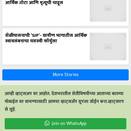
आर्थिक तोटा आणि मृत्यूची चाहूल
शेळीपालनाची ‘SIP’- ग्रामीण भागातील आर्थिक
स्वावलंबनाचा यशस्वी फॉर्मुला
More Stories
आम्ही व्हाट्सअप वर आहोत. देशभरातील शेतीविषयीच्या आताच्या बातम्या
मोबाईल वर वाचण्यासाठी आमचा व्हाट्सअँप ग्रुपला जॉईन करा.व्हाट्सएप
से जुड़ें.
Join on WhatsApp