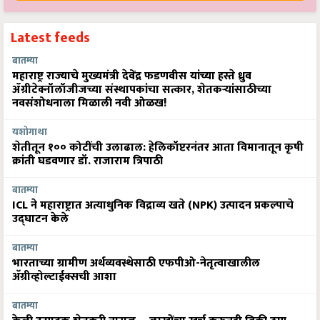
Latest feeds
बातम्या
महाराष्ट्र राज्याचे मुख्यमंत्री देवेंद्र फडणवीस यांच्या हस्ते ध्रुव
ॲग्रीटेक्नॉलॉजीजच्या संस्थापकांचा सत्कार, शेतकऱ्यांसाठीच्या
नवसंशोधनाला मिळाली नवी ओळख!
यशोगाथा
शेतीतून १०० कोटींची उलाढाल: हेलिकॉप्टरनंतर आता विमानातून कृषी
क्रांती घडवणार डॉ. राजाराम त्रिपाठी
बातम्या
ICL ने महाराष्ट्रात अत्याधुनिक विद्राव्य खते (NPK) उत्पादन प्रकल्पाचे
उद्घाटन केले
बातम्या
भारताच्या ग्रामीण अर्थव्यवस्थेसाठी एफपीओ-नेतृत्वाखालील
अ‍ॅग्रीव्होल्टाईक्सची आशा
बातम्या