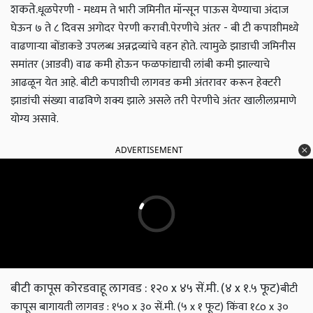
शकते.
धूळपेरणी - मध्यम ते भारी जमिनीत मॉन्सून पाऊस येण्याचा अंदाज
घेऊन ७ ते ८ दिवस अगोदर पेरणी करावी.
पेरणीचे अंतर - बी टी कपाशीमध्ये
वाढणाऱ्या बोंडाकडे उपलब्ध अन्नद्रव्यांचे वहन होते. त्यामुळे झाडाची जमिनीस
समांतर (आडवी) वाढ कमी होऊन फळफांद्याची लांबी कमी झाल्याचे
आढळून येत आहे. बीटी कपाशीची लागवड कमी अंतरावर करून हेक्टरी
झाडांची संख्या वाढविणे शक्य झाले असले तरी पेरणीचे अंतर खालीलप्रमाणे
योग्य असावे.
ADVERTISEMENT
बीटी कापूस कोरडवाहू लागवड : १२० x ४५ सें.मी. (४ x १.५ फूट)
बीटी
कापूस बागायती लागवड : १५o x ३० सें.मी. (५ x १ फूट) किंवा १८o x ३०