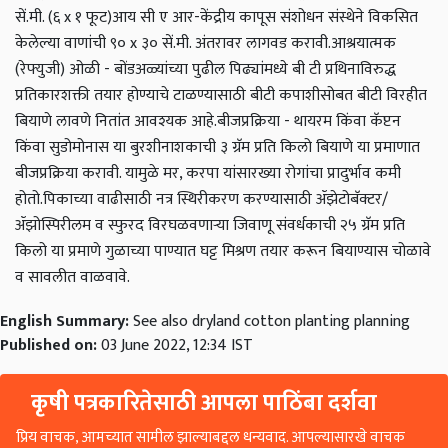
सें.मी. (६ x १ फूट)
आय सी ए आर-केंद्रीय कापूस संशोधन संस्थेने विकसित
केलेल्या वाणांची ९० x ३० सें.मी. अंतरावर लागवड करावी.
आश्रयात्मक
(रेफ्युजी) ओळी - बोंडअळ्यांच्या पुढील पिढ्यांमध्ये बी टी प्रथिनाविरुद्ध
प्रतिकारशक्ती तयार होण्याचे टाळण्यासाठी बीटी कपाशीसोबत बीटी विरहीत
बियाणे लावणे नितांत आवश्यक आहे.
बीजप्रक्रिया - थायरम किंवा कॅप्टन
किंवा सुडोमोनास या बुरशीनाशकाची ३ ग्रॅम प्रति किलो बियाणे या प्रमाणात
बीजप्रक्रिया करावी. यामुळे मर, करपा यांसारख्या रोगांचा प्रादुर्भाव कमी
होतो.
पिकाच्या वाढीसाठी नत्र स्थिरीकरण करण्यासाठी ॲझेटोबॅक्टर/
ॲझोस्पिरीलम व स्फुरद विरघळवणाऱ्या जिवाणू संवर्धकाची २५ ग्रॅम प्रति
किलो या प्रमाणे गुळाच्या पाण्यात घट्ट मिश्रण तयार करून बियाण्यास चोळावे
व सावलीत वाळवावे.
English Summary:
See also dryland cotton planting planning
Published on:
03 June 2022, 12:34 IST
कृषी पत्रकारितेसाठी आपला पाठिंबा दर्शवा
प्रिय वाचक, आमच्यात सामील झाल्याबद्दल धन्यवाद. आपल्यासारखे वाचक