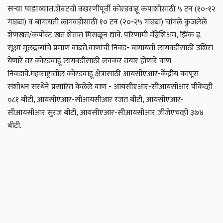
सऱ्या पाडाव्यात.
शेवटची वखरणीपूर्वी कोरडवाहू कपाशीसाठी ५ टन (१०-१२
गाड्या) व बागायती लागवडीसाठी १० टन (२०-२५ गाड्या) चांगले कुजलेले
शेणखत/कंपोस्ट खत शेतात मिसळून द्यावे. परिणामी मॅग्नेशिअम, झिंक इ.
सूक्ष्म मूलद्रव्यांचे प्रमाण वाढते.
वाणांची निवड- बागायती लागवडीसाठी उशिरा
येणारे तर कोरडवाहू लागवडीसाठी लवकर तयार होणारे वाण
निवडावे.
महाराष्ट्रातील कोरडवाहू क्षेत्रासाठी आयसीएआर-केंद्रीय कापूस
संशोधन संस्थेने प्रसारित केलेले वाण - आयसीएआर-सीआयसीआर पीकेव्ही
०८१ बीटी, आयसीएआर-सीआयसीआर रजत बीटी, आयसीएआर-
सीआयसीआर सुरज बीटी, आयसीएआर-सीआयसीआर जीजेएचव्ही ३७४
बीटी.