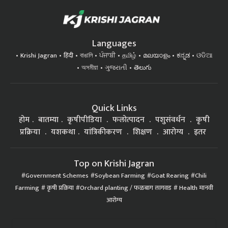
Languages
Krishi Jagran
हिंदी
বাঙালি
ਪੰਜਾਬੀ
தமிழ்
മലയാളം
ಕನ್ನಡ
ଓଡିଆ
অসমীয়া
ગુજરાતી
తెలుగు
Quick Links
होम
बातम्या
कृषीपीडिया
फलोत्पादन
पशुसंवर्धन
कृषी
प्रक्रिया
यशकथा
यांत्रिकीकरण
शिक्षण
आरोग्य
इतर
Top on Krishi Jagran
Government Schemes
Soybean Farming
Goat Rearing
Chili
Farming
कृषी प्रक्रिया
Orchard planting / फळबाग लागवड
Health मानवी
आरोग्य