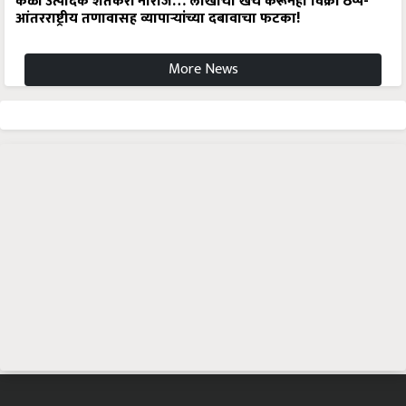
केळी उत्पादक शेतकरी नाराज… लाखोंचा खर्च करूनही विक्री ठप्प-
आंतरराष्ट्रीय तणावासह व्यापाऱ्यांच्या दबावाचा फटका!
More News