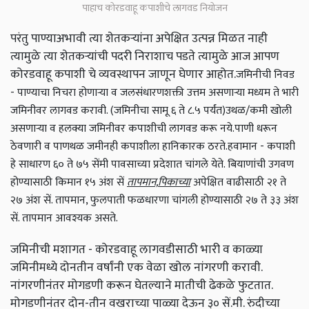
पाहाच कोरडवाहू कपाशीचे लागवड नियोजन
परंतु पाण्याअभावी त्या शेतकऱ्यांना अपेक्षित उत्पन्न मिळत नाही
त्यामुळे त्या शेतकऱ्यांची पदरी निराशाच पडते त्यामुळे आज आपण
कोरडवाहू कपाशी चे व्यवस्थापन जाणून घेणार आहोत.
जमिनीची निवड
- पाण्याचा निचरा होणाऱ्या व जलसंधारणशक्ती उत्तम असणाऱ्या मध्यम ते भारी
जमिनीवर लागवड करावी. (जमिनीचा सामू ६ ते ८.५ पर्यंत)
उथळ/कमी खोली
असणाऱ्या व हलक्या जमिनीवर कपाशीची लागवड करू नये.
पाणी धरून
ठेवणारी व पाणथळ जमीनही कपाशीला हानिकारक ठरते.
हवामान - कपाशी
हे साधारण ६० ते ७५ सेंमी पावसाच्या प्रदेशात चांगले येते. बियाणांची उगवण
होण्यासाठी किमान १५ अंश सें
तापमान,
पिकाच्या
अपेक्षित वाढीसाठी २१ ते
२७ अंश सें. तापमान, फुलपाती फळधारणा चांगली होण्यासाठी २७ ते ३३ अंश
सें. तापमान आवश्यक असते.
जमिनीची मशागत - कोरडवाहू लागवडीसाठी भारी व काळ्या
जमिनीमध्ये दोनतीन वर्षांनी एक वेळा खोल नांगरणी करावी.
नांगरणीनंतर मोगडणी करून घेतल्याने मातीची ढेकळे फुटतात.
मोगडणीनंतर दोन-तीन वखराच्या पाळ्या देऊन ३० सें.मी. रुंदीच्या