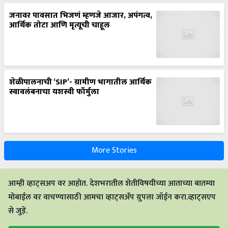
जनावर पावसात भिजणं म्हणजे आजार, अपंगत्व,
आर्थिक तोटा आणि मृत्यूची चाहूल
शेळीपालनाची ‘SIP’- ग्रामीण भागातील आर्थिक
स्वावलंबनाचा यशस्वी फॉर्मुला
More Stories
आम्ही व्हाट्सअप वर आहोत. देशभरातील शेतीविषयीच्या आताच्या बातम्या
मोबाईल वर वाचण्यासाठी आमचा व्हाट्सअँप ग्रुपला जॉईन करा.व्हाट्सएप
से जुड़ें.