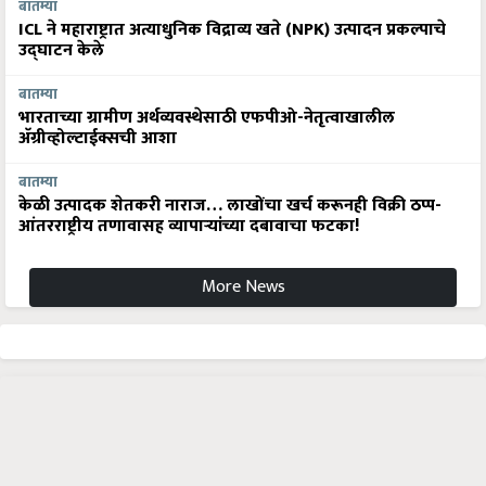
बातम्या
ICL ने महाराष्ट्रात अत्याधुनिक विद्राव्य खते (NPK) उत्पादन प्रकल्पाचे
उद्घाटन केले
बातम्या
भारताच्या ग्रामीण अर्थव्यवस्थेसाठी एफपीओ-नेतृत्वाखालील
अ‍ॅग्रीव्होल्टाईक्सची आशा
बातम्या
केळी उत्पादक शेतकरी नाराज… लाखोंचा खर्च करूनही विक्री ठप्प-
आंतरराष्ट्रीय तणावासह व्यापाऱ्यांच्या दबावाचा फटका!
More News