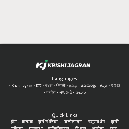
Languages
Krishi Jagran
हिंदी
বাঙালি
ਪੰਜਾਬੀ
தமிழ்
മലയാളം
ಕನ್ನಡ
ଓଡିଆ
অসমীয়া
ગુજરાતી
తెలుగు
Quick Links
होम
बातम्या
कृषीपीडिया
फलोत्पादन
पशुसंवर्धन
कृषी
प्रक्रिया
यशकथा
यांत्रिकीकरण
शिक्षण
आरोग्य
इतर