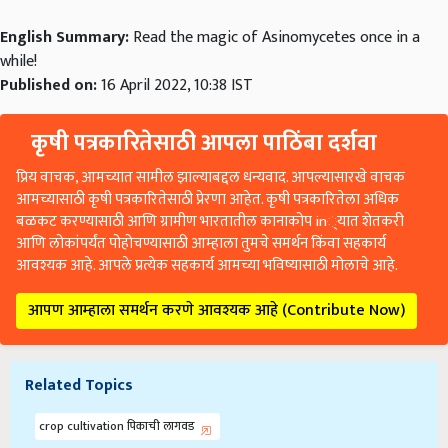
English Summary:
Read the magic of Asinomycetes once in a
while!
Published on:
16 April 2022, 10:38 IST
कृषी पत्रकारितेसाठी आपला पाठिंबा दर्शवा
प्रिय वाचक, आमच्यात सामील झाल्याबद्दल धन्यवाद. आपल्यासारखे वाचक
आमच्यासाठी कृषी पत्रकारितेसाठी प्रेरणा आहेत. कृषी पत्रकारितेला अधिक
बळकट करण्यासाठी आणि ग्रामीण भारतातील कानाकोप in्यात शेतकरी
आणि लोकांपर्यंत पोहोचण्यासाठी आम्हाला तुमचे समर्थन किंवा सहकार्य
आवश्यक आहे. आपले प्रत्येक सहकार्य आमच्या भविष्यासाठी मोलाचे आहे.
आपण आम्हाला समर्थन करणे आवश्यक आहे (Contribute Now)
Related Topics
crop cultivation पिकाची लागवड