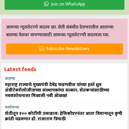
Join on WhatsApp
आमच्या न्यूसलेटरचे सदस्य व्हा. शेती संबंधीत देशभरातील आताच्या
बातम्या मेलवर वाचण्यासाठी आमच्या न्यूसलेटरची सदस्यता घ्या.
Subscribe Newsletters
Latest feeds
बातम्या
महाराष्ट्र राज्याचे मुख्यमंत्री देवेंद्र फडणवीस यांच्या हस्ते ध्रुव
ॲग्रीटेक्नॉलॉजीजच्या संस्थापकांचा सत्कार, शेतकऱ्यांसाठीच्या
नवसंशोधनाला मिळाली नवी ओळख!
यशोगाथा
शेतीतून १०० कोटींची उलाढाल: हेलिकॉप्टरनंतर आता विमानातून कृषी
क्रांती घडवणार डॉ. राजाराम त्रिपाठी