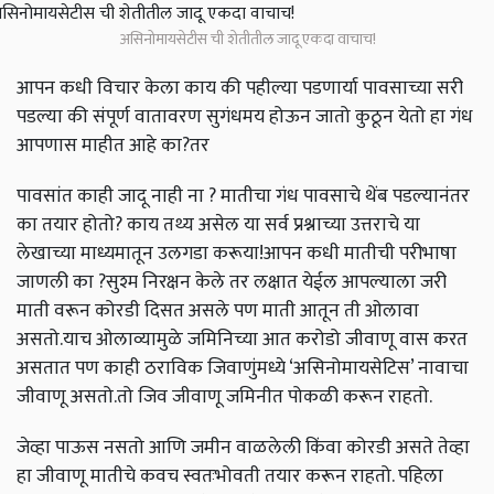
असिनोमायसेटीस ची शेतीतील जादू एकदा वाचाच!
आपन कधी विचार केला काय की पहील्या पडणार्या पावसाच्या सरी
पडल्या की संपूर्ण वातावरण सुगंधमय होऊन जातो कुठून येतो हा गंध
आपणास माहीत आहे का?तर
पावसांत काही जादू नाही ना ? मातीचा गंध पावसाचे थेंब पडल्यानंतर
का तयार होतो? काय तथ्य असेल या सर्व प्रश्नाच्या उत्तराचे या
लेखाच्या माध्यमातून उलगडा करूया!आपन कधी मातीची परीभाषा
जाणली का ?सुश्म निरक्षन केले तर लक्षात येईल आपल्याला जरी
माती वरून कोरडी दिसत असले पण माती आतून ती ओलावा
असतो.याच ओलाव्यामुळे जमिनिच्या आत करोडो जीवाणू वास करत
असतात पण काही ठराविक जिवाणुंमध्ये ‘असिनोमायसेटिस’ नावाचा
जीवाणू असतो.तो जिव जीवाणू जमिनीत पोकळी करून राहतो.
जेव्हा पाऊस नसतो आणि जमीन वाळलेली किंवा कोरडी असते तेव्हा
हा जीवाणू मातीचे कवच स्वतःभोवती तयार करून राहतो. पहिला