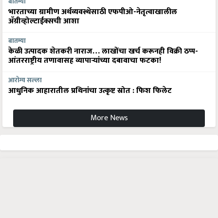
बातम्या
भारताच्या ग्रामीण अर्थव्यवस्थेसाठी एफपीओ-नेतृत्वाखालील
अ‍ॅग्रीव्होल्टाईक्सची आशा
बातम्या
केळी उत्पादक शेतकरी नाराज… लाखोंचा खर्च करूनही विक्री ठप्प-
आंतरराष्ट्रीय तणावासह व्यापाऱ्यांच्या दबावाचा फटका!
आरोग्य सल्ला
आधुनिक आहारातील प्रथिनांचा उत्कृष्ट स्रोत : फिश फिलेट
More News