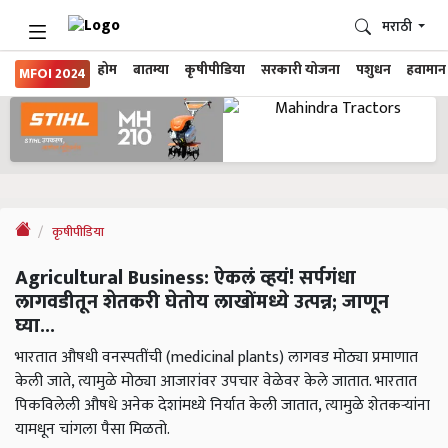
मराठी
होम
बातम्या
कृषीपीडिया
सरकारी योजना
पशुधन
हवामान
MFOI 2024
कृषीपीडिया
Agricultural Business: ऐकलं व्हयं! सर्पगंधा
लागवडीतून शेतकरी घेतोय लाखोंमध्ये उत्पन्न; जाणून
घ्या...
भारतात औषधी वनस्पतींची (medicinal plants) लागवड मोठ्या प्रमाणात
केली जाते, त्यामुळे मोठ्या आजारांवर उपचार वेळेवर केले जातात. भारतात
पिकविलेली औषधे अनेक देशांमध्ये निर्यात केली जातात, त्यामुळे शेतकऱ्यांना
यामधून चांगला पैसा मिळतो.