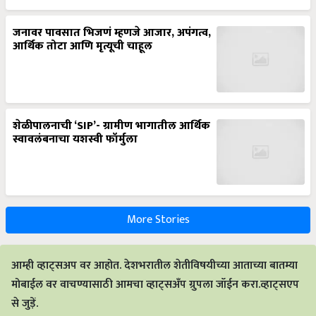
जनावर पावसात भिजणं म्हणजे आजार, अपंगत्व,
आर्थिक तोटा आणि मृत्यूची चाहूल
शेळीपालनाची ‘SIP’- ग्रामीण भागातील आर्थिक
स्वावलंबनाचा यशस्वी फॉर्मुला
More Stories
आम्ही व्हाट्सअप वर आहोत. देशभरातील शेतीविषयीच्या आताच्या बातम्या
मोबाईल वर वाचण्यासाठी आमचा व्हाट्सअँप ग्रुपला जॉईन करा.व्हाट्सएप
से जुड़ें.