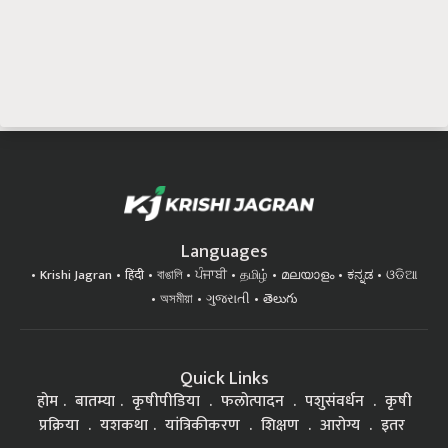
Languages
Krishi Jagran
हिंदी
বাঙালি
ਪੰਜਾਬੀ
தமிழ்
മലയാളം
ಕನ್ನಡ
ଓଡିଆ
অসমীয়া
ગુજરાતી
తెలుగు
Quick Links
होम
बातम्या
कृषीपीडिया
फलोत्पादन
पशुसंवर्धन
कृषी
प्रक्रिया
यशकथा
यांत्रिकीकरण
शिक्षण
आरोग्य
इतर