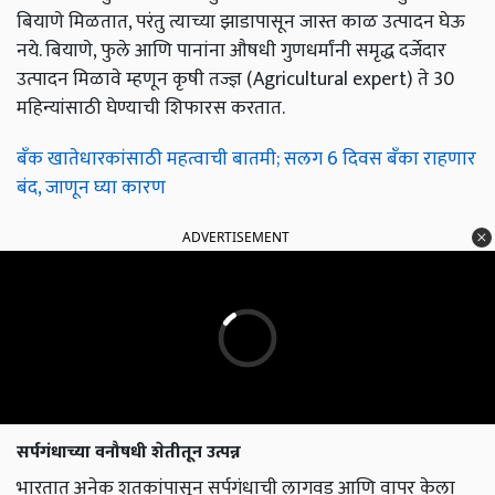
बियाणे मिळतात, परंतु त्याच्या झाडापासून जास्त काळ उत्पादन घेऊ
नये. बियाणे, फुले आणि पानांना औषधी गुणधर्मांनी समृद्ध दर्जेदार
उत्पादन मिळावे म्हणून कृषी तज्ज्ञ (Agricultural expert) ते 30
महिन्यांसाठी घेण्याची शिफारस करतात.
बँक खातेधारकांसाठी महत्वाची बातमी; सलग 6 दिवस बँका राहणार
बंद, जाणून घ्या कारण
ADVERTISEMENT
सर्पगंधाच्या वनौषधी शेतीतून उत्पन्न
भारतात अनेक शतकांपासून सर्पगंधाची लागवड आणि वापर केला