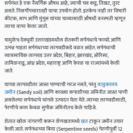
सर्पगंधा हे एक नैसर्गिक औषध आहे, ज्याची चव कडू, तिखट, तुरट
असते. निसर्गोपचारातही याचा उपयोग होतो. इतकेच नाही तर विषारी
कीटक, साप आणि मुंगूस यांच्या चाव्यासाठी औषधी वनस्पती म्हणून
त्याचा वापर केला जातो.
यामुळेच देवभूमी उत्तराखंडमधील शेतकरी सर्पगंधाचे फायदे आणि
उत्पन्न पाहता सर्पगंधाच्या लागवडीकडे वळत आहेत. सर्पगंधाची
व्यावसायिक लागवड उत्तर प्रदेश, बिहार, झारखंड, ओरिसा,
तामिळनाडू, आंध्र प्रदेश, महाराष्ट्र आणि केरळ या राज्यांमध्ये केली
जाते.
याच्या लागवडीला जास्त पाण्याची गरज नसते, परंतु
वालुकामय
जमीन
(Sandy soil) आणि काळ्या कपाशीच्या जमिनीत जास्त पाणी
असलेल्या सर्पगंधाचे चांगले उत्पादन घेता येते. त्याच्या लागवडीसाठी,
पेरणीचे काम केवळ सुपीक जमिनीतच केले पाहिजे.
शेतात खोल नांगरणी करून शेणखतामध्ये
खत
टाकून जमीन तयार
केली जाते. सर्पगंधाच्या बिया (Serpentine seeds) पेरणीपूर्वी 12