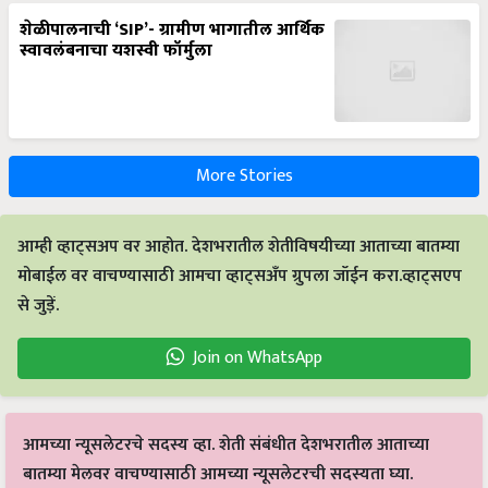
शेळीपालनाची ‘SIP’- ग्रामीण भागातील आर्थिक
स्वावलंबनाचा यशस्वी फॉर्मुला
More Stories
आम्ही व्हाट्सअप वर आहोत. देशभरातील शेतीविषयीच्या आताच्या बातम्या
मोबाईल वर वाचण्यासाठी आमचा व्हाट्सअँप ग्रुपला जॉईन करा.व्हाट्सएप
से जुड़ें.
Join on WhatsApp
आमच्या न्यूसलेटरचे सदस्य व्हा. शेती संबंधीत देशभरातील आताच्या
बातम्या मेलवर वाचण्यासाठी आमच्या न्यूसलेटरची सदस्यता घ्या.