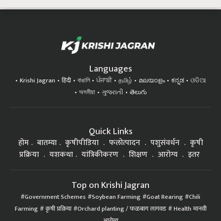
Languages
Krishi Jagran
हिंदी
বাঙালি
ਪੰਜਾਬੀ
தமிழ்
മലയാളം
ಕನ್ನಡ
ଓଡିଆ
অসমীয়া
ગુજરાતી
తెలుగు
Quick Links
होम
बातम्या
कृषीपीडिया
फलोत्पादन
पशुसंवर्धन
कृषी
प्रक्रिया
यशकथा
यांत्रिकीकरण
शिक्षण
आरोग्य
इतर
Top on Krishi Jagran
Government Schemes
Soybean Farming
Goat Rearing
Chili
Farming
कृषी प्रक्रिया
Orchard planting / फळबाग लागवड
Health मानवी
आरोग्य