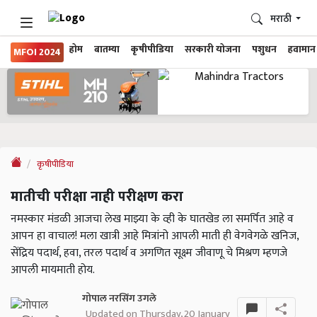
मराठी
होम
बातम्या
कृषीपीडिया
सरकारी योजना
पशुधन
हवामान
MFOI 2024
कृषीपीडिया
मातीची परीक्षा नाही परीक्षण करा
नमस्कार मंडळी आजचा लेख माझ्या के व्ही के घातखेड ला समर्पित आहे व
आपन हा वाचाल! मला खात्री आहे मित्रांनो आपली माती ही वेगवेगळे खनिज,
सेंद्रिय पदार्थ, हवा, तरल पदार्थ व अगणित सूक्ष्म जीवाणू चे मिश्रण म्हणजे
आपली मायमाती होय.
गोपाल नरसिंग उगले
Updated on Thursday, 20 January