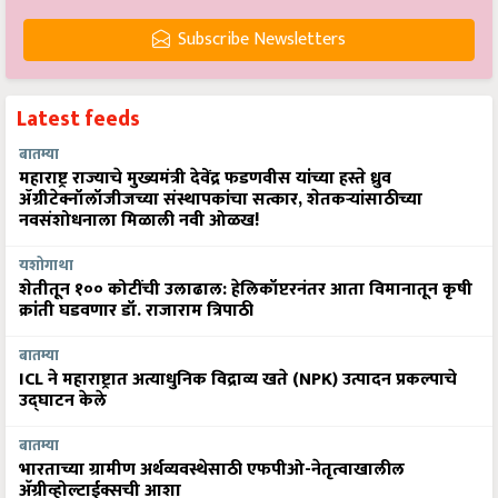
Subscribe Newsletters
Latest feeds
बातम्या
महाराष्ट्र राज्याचे मुख्यमंत्री देवेंद्र फडणवीस यांच्या हस्ते ध्रुव
ॲग्रीटेक्नॉलॉजीजच्या संस्थापकांचा सत्कार, शेतकऱ्यांसाठीच्या
नवसंशोधनाला मिळाली नवी ओळख!
यशोगाथा
शेतीतून १०० कोटींची उलाढाल: हेलिकॉप्टरनंतर आता विमानातून कृषी
क्रांती घडवणार डॉ. राजाराम त्रिपाठी
बातम्या
ICL ने महाराष्ट्रात अत्याधुनिक विद्राव्य खते (NPK) उत्पादन प्रकल्पाचे
उद्घाटन केले
बातम्या
भारताच्या ग्रामीण अर्थव्यवस्थेसाठी एफपीओ-नेतृत्वाखालील
अ‍ॅग्रीव्होल्टाईक्सची आशा