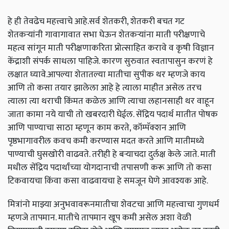
हे ही तेवढेच महत्त्वाचे आहे.सर्व शेतकरी, शेतकरी बचत गट
शेतकऱ्यांनी गावागावात सभा घेऊन शेतकऱ्यांना माती परीक्षणाचे
महत्व सांगून माती परीक्षणाकरिता प्रोत्साहित करावे व कृषी विज्ञान
केंद्राशी संपर्क साधला पाहिजे. कारण सुरुवात स्वतापासुन करणं हे
लक्षात घ्यावे.आपल्या शेतातल्या मातीचा सुपीक थर म्हणजे काय
आणि तो कसा तयार झालेला आहे हे त्याला माहीत असेल तरच
त्याला त्या थराची किंमत कळेल आणि त्याचा लहानसाही थर वाहून
जाता कामा नये याची तो खबरदारी घेईल. सेंद्रिय पदार्थ मातीत पोषक
आणि पाण्याचा साठा म्हणून काम करते, कॉम्पॅक्शन आणि
पृष्ठभागावरील कवच कमी करण्यास मदत करते आणि मातीमध्ये
पाण्याची घुसखोरी वाढवते. तरीही हे बर्‍याचदा दुर्लक्ष केले जाते. माती
मधील सेंद्रिय पदार्थांच्या योगदानाची तपासणी करू आणि तो कसा
टिकवायचा किंवा कसा वाढवायचा हे समजून घेणे आवश्यक आहे.
मित्रांनो माझ्या अनुभवावरूनमातीचा शेवटचा आणि महत्त्वाचा गुणधर्म
म्हणजे तापमान. मातीचे तापमान खूप कमी असेल अशा वेळी