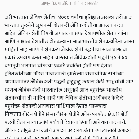
जाणून घेऊया जैविक शेती कशासाठी?
जरी भारतात जैविक शेतीचा ४००० वर्षाचा इतिहास असला तरी आज
भारतात तुलनेने खूप कमी शेतकरी जैविक शेतीचा अवलंब करत
आहेत. जैविक शेती विषयी जगातल्या प्रगत देशामधील शेतकऱ्यांना
आणि पाश्चात्य देशातील शेतकऱ्यांना आज भारतीय शेतकर्यांपेक्षा जास्त
माहिती आहे आणि ते शेतकरी जैविक शेती पद्धतीचा आज चांगल्या
प्रकारे उपयोग करत आहेत. वास्तवात जैविक शेती पद्धती ५० ते ६०
वर्षापूर्वी भारतात चांगल्या प्रकारे प्रचलित होती पण देशात
हरितक्रांतीच्या गोंडस नावाखाली झालेल्या रासायनिक खतांच्या
आगमनानंतर जैविक शेती पद्धती हळूहळू लयास गेली. आश्चर्याची गोष्ट
म्हणजे जैविक शेती भारतातील असूनही आज बहुसंख्य भारतीय
शेतकऱ्यांना ती माहित नाही पण जैविक शेतीचा अंगीकार केलेले
बहुसंख्य शेतकरी आपणास पाश्चिमात्य देशात पाहण्यास
मिळतात.
शेंद्रिय शेतीचे किंवा जैविक शेतीचे अनेक फायदे आहेत. हि शेती
पद्धती शेतकऱ्याच्या आणि पर्यायाने देशाच्या हिताची आहे यात वाद नाही.
जैविक शेतीमुळे उच्च दर्जाचे उत्पादन तर शक्य होतेच पण त्यासाठी उत्पादन
खर्च वाढत नाही, उलटपक्षी उत्पादन खर्च कमी होतो. जैविक पद्धतीने