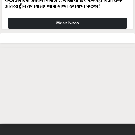
केळी उत्पादक शेतकरी नाराज… लाखोंचा खर्च करूनही विक्री ठप्प-
आंतरराष्ट्रीय तणावासह व्यापाऱ्यांच्या दबावाचा फटका!
More News