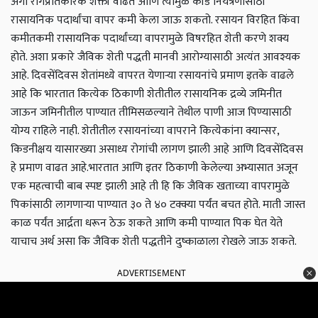
अंगी रोगप्रतिकारक शक्ती वाढते आणि त्यामुळे कीड नियंत्रणासाठी
रासायनिक पदार्थांचा वापर कमी केला जाऊ शकतो. रसायन विरहित किंवा
कमीतकमी रासायनिक पदार्थांच्या वापरामुळे विषरहित शेती करणे शक्य
होते. अशा प्रकारे जैविक शेती पद्धती मानवी आरोग्यासाठी अत्यंत आवश्यक
आहे. दिवसेंदिवस शेतांमध्ये वापरत येणाऱ्या रसायनांचे प्रमाण इतके वाढले
आहे कि भारतात कित्येक ठिकाणी शेतीतील रासायनिक द्रव्ये जमिनीत
जाऊन जमिनीतील पाण्यात तीमिसळल्याने तेथील पाणी आज पिण्यासाठी
योग्य राहिले नाही. शेतीतील रसायनांच्या वापराने कित्येकांना क्यान्सर,
किडनीक्षय यासारख्या असाध्य रोगांची लागण झाली आहे आणि दिवसेंदिवस
हे प्रमाण वाढत आहे.
भारतात आणि इतर ठिकाणी केलेल्या अभ्यासात अजून
एक महत्वाची बाब स्पष्ट झाली आहे ती हि कि जैविक खताच्या वापरामुळे
पिकांसाठी लागणाऱ्या पाण्यात ३० ते ४० टक्क्या पर्यंत बचत होते. माती जास्त
काळ पर्यंत आर्द्रता धरून ठेऊ शकते आणि कमी पाण्यात पिक घेत येते
याचाच अर्थ असा कि जैविक शेती पद्धतीने दुष्काळाला रोखले जाऊ शकते.
ADVERTISEMENT