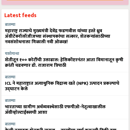
Latest feeds
बातम्या
महाराष्ट्र राज्याचे मुख्यमंत्री देवेंद्र फडणवीस यांच्या हस्ते ध्रुव
ॲग्रीटेक्नॉलॉजीजच्या संस्थापकांचा सत्कार, शेतकऱ्यांसाठीच्या
नवसंशोधनाला मिळाली नवी ओळख!
यशोगाथा
शेतीतून १०० कोटींची उलाढाल: हेलिकॉप्टरनंतर आता विमानातून कृषी
क्रांती घडवणार डॉ. राजाराम त्रिपाठी
बातम्या
ICL ने महाराष्ट्रात अत्याधुनिक विद्राव्य खते (NPK) उत्पादन प्रकल्पाचे
उद्घाटन केले
बातम्या
भारताच्या ग्रामीण अर्थव्यवस्थेसाठी एफपीओ-नेतृत्वाखालील
अ‍ॅग्रीव्होल्टाईक्सची आशा
बातम्या