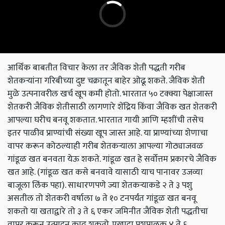
आर्थिक बाबतीत विचार केला तर जैविक शेती पद्धती गरीब
शेतकऱ्यांना गरिबीच्या दुष्ट चक्रातून बाहेर ओढू शकते. जैविक शेती
मुळे उत्पनावरील खर्च खूप कमी होतो. भारतात ५० टक्क्या पेक्षाजास्त
शेतकरी जैविक शेतीसाठी लागणारे शेंद्रिय किंवा जैविक खत शेतकरी
आपल्या घरीच बनवू शकतात. भारतात गायी आणि म्हशींची तसेच
इतर पाळीव प्राण्यांची संख्या खूप जास्त आहे. या प्राण्यांच्या शेणाचा
वापर करून कोठल्याही गरीब शेतकऱ्याला आपल्या गोठ्याजवळ
गांडूळ खत बनवता येऊ शकते. गांडूळ खत हे सर्वोत्तम प्रकारचे जैविक
खत आहे. (गांडूळ खत कसे बनवावे यासाठी याच पानावर उजव्या
बाजूला लिंक पहा). साधारणपणे ज्या शेतकऱ्याकडे २ ते ३ पशु
असतील तो शेतकरी वर्षाला ७ ते १० टनपर्यंत गांडूळ खत बनवू
शकतो या खताद्वारे तो ३ ते ६ एकर जमिनीत जैविक शेती पद्धतीचा
वापर करून उत्पादन काढू शकतो. एखादा पशुपालक ४ ते ६