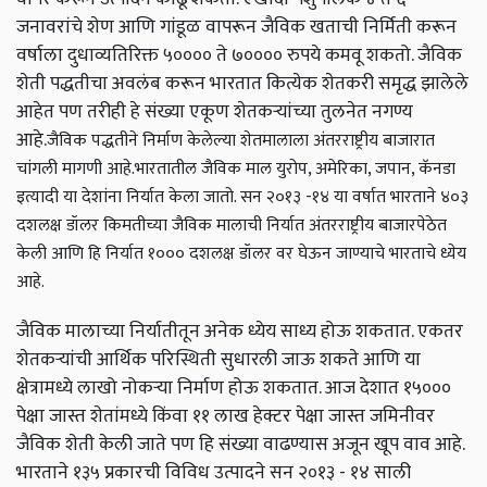
जनावरांचे शेण आणि गांडूळ वापरून जैविक खताची निर्मिती करून
वर्षाला दुधाव्यतिरिक्त ५०००० ते ७०००० रुपये कमवू शकतो. जैविक
शेती पद्धतीचा अवलंब करून भारतात कित्येक शेतकरी समृद्ध झालेले
आहेत पण तरीही हे संख्या एकूण शेतकऱ्यांच्या तुलनेत नगण्य
आहे.
जैविक पद्धतीने निर्माण केलेल्या शेतमालाला अंतरराष्ट्रीय बाजारात
चांगली मागणी आहे.भारतातील जैविक माल युरोप, अमेरिका, जपान, कॅनडा
इत्यादी या देशांना निर्यात केला जातो. सन २०१३ -१४ या वर्षात भारताने ४०३
दशलक्ष डॉलर किमतीच्या जैविक मालाची निर्यात अंतरराष्ट्रीय बाजारपेठेत
केली आणि हि निर्यात १००० दशलक्ष डॉलर वर घेऊन जाण्याचे भारताचे ध्येय
आहे.
जैविक मालाच्या निर्यातीतून अनेक ध्येय साध्य होऊ शकतात. एकतर
शेतकऱ्यांची आर्थिक परिस्थिती सुधारली जाऊ शकते आणि या
क्षेत्रामध्ये लाखो नोकऱ्या निर्माण होऊ शकतात. आज देशात १५०००
पेक्षा जास्त शेतांमध्ये किंवा ११ लाख हेक्टर पेक्षा जास्त जमिनीवर
जैविक शेती केली जाते पण हि संख्या वाढण्यास अजून खूप वाव आहे.
भारताने १३५ प्रकारची विविध उत्पादने सन २०१३ - १४ साली