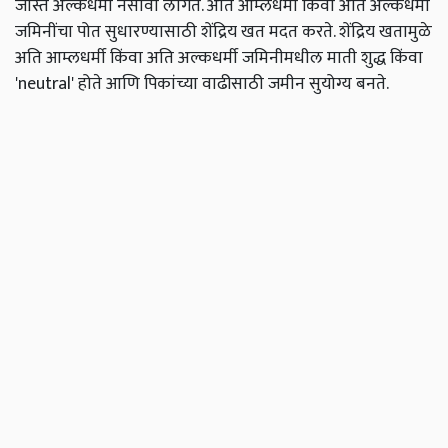
जास्त अल्कधर्मी नसावी लागते. अति आम्लधर्मी किंवा अति अल्कधर्मी
जमिनींचा पोत सुधारण्यासाठी शेंद्रिय खत मदत करते. शेंद्रिय खतामुळे
अति आम्लधर्मी किंवा अति अल्कधर्मी जमिनीमधील माती शुद्ध किंवा
'neutral' होते आणि पिकांच्या वाढीसाठी जमीन सुयोग्य बनते.