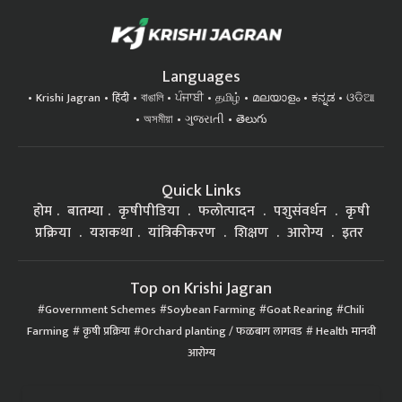
Languages
Krishi Jagran
हिंदी
বাঙালি
ਪੰਜਾਬੀ
தமிழ்
മലയാളം
ಕನ್ನಡ
ଓଡିଆ
অসমীয়া
ગુજરાતી
తెలుగు
Quick Links
होम
बातम्या
कृषीपीडिया
फलोत्पादन
पशुसंवर्धन
कृषी
प्रक्रिया
यशकथा
यांत्रिकीकरण
शिक्षण
आरोग्य
इतर
Top on Krishi Jagran
Government Schemes
Soybean Farming
Goat Rearing
Chili
Farming
कृषी प्रक्रिया
Orchard planting / फळबाग लागवड
Health मानवी
आरोग्य