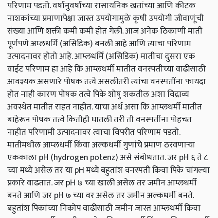
परिणाम पडतो. वर्षानुवर्षाच्या रासायनिक खतांच्या आणि कीटक
नाशकांच्या प्रमाणापेक्षा जास्त उपयोगामुळे कृषी उपयोगी जीवाणूंची
संख्या आणि शक्ती कमी कमी होत गेली. आज अनेक ठिकाणी माती
पूर्णपणे अम्लधर्मि (असिडिक) बनली आहे आणि त्याचा परिणाम
उत्पादनावर होतो आहे. आम्लधर्मि (असिडिक) मातीचा दुसरा एक
वाईट परिणाम हा आहे कि आम्लधर्मी मातीत वनस्पतीच्या वाढीसाठी
आवश्यक असणारे पोषक तत्वे असलीतरी त्यांचा वनस्पतींना फायदा
होत नाही कारण पोषक तत्वे पिके शोषु शकतील अशा विद्राव्य
अवस्थेत मातीत राहत नाहीत. याचा अर्थ असा कि आम्लधर्मी मातीत
बाहेरून पोषक तत्वे कितीही घातली तरी ती वनस्पतींना पोहचत
नाहीत परिणामी उत्पादनावर त्याचा विपरीत परिणाम पडतो.
मातीमधील आम्लधर्मी किंवा अल्कधर्मी गुणांचे प्रमाण ठरवणाऱ्या
एककाला pH (hydrogen potenz) असे संबोधतात. जर pH ६ ते ८
च्या मध्ये असेल तर या pH मध्ये बहुतांश वनस्पती किंवा पिके चांगल्या
प्रकारे वाढतात. जर pH ७ च्या खाली असेल तर जमीन आम्लधर्मी
बनते आणि जर pH ७ च्या वर असेल तर जमीन अल्कधर्मी बनते.
बहुतांश पिकांच्या निकोप वाढीसाठी जमीन जास्त आम्लधर्मी किंवा