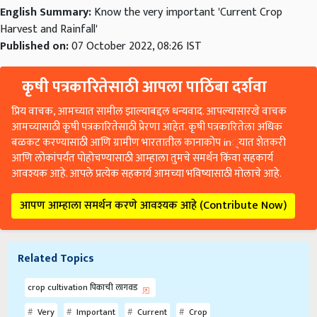
English Summary:
Know the very important 'Current Crop
Harvest and Rainfall'
Published on:
07 October 2022, 08:26 IST
कृषी पत्रकारितेसाठी आपला पाठिंबा दर्शवा
प्रिय वाचक, आमच्यात सामील झाल्याबद्दल धन्यवाद. आपल्यासारखे वाचक
आमच्यासाठी कृषी पत्रकारितेसाठी प्रेरणा आहेत. कृषी पत्रकारितेला अधिक
बळकट करण्यासाठी आणि ग्रामीण भारतातील कानाकोप in्यात शेतकरी
आणि लोकांपर्यंत पोहोचण्यासाठी आम्हाला तुमचे समर्थन किंवा सहकार्य
आवश्यक आहे. आपले प्रत्येक सहकार्य आमच्या भविष्यासाठी मोलाचे आहे.
आपण आम्हाला समर्थन करणे आवश्यक आहे (Contribute Now)
Related Topics
crop cultivation पिकाची लागवड
Very
Important
Current
Crop