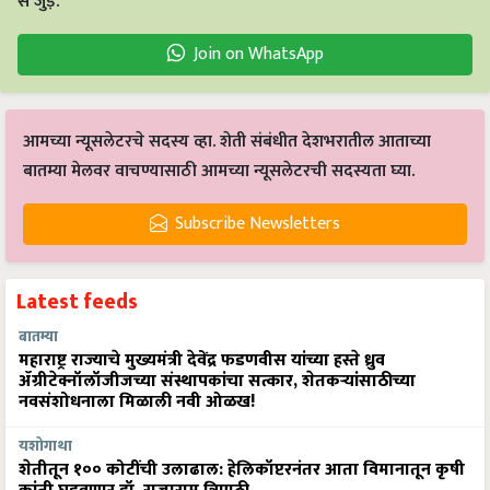
से जुड़ें.
Join on WhatsApp
आमच्या न्यूसलेटरचे सदस्य व्हा. शेती संबंधीत देशभरातील आताच्या
बातम्या मेलवर वाचण्यासाठी आमच्या न्यूसलेटरची सदस्यता घ्या.
Subscribe Newsletters
Latest feeds
बातम्या
महाराष्ट्र राज्याचे मुख्यमंत्री देवेंद्र फडणवीस यांच्या हस्ते ध्रुव
ॲग्रीटेक्नॉलॉजीजच्या संस्थापकांचा सत्कार, शेतकऱ्यांसाठीच्या
नवसंशोधनाला मिळाली नवी ओळख!
यशोगाथा
शेतीतून १०० कोटींची उलाढाल: हेलिकॉप्टरनंतर आता विमानातून कृषी