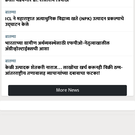
क्रांती घडवणार डॉ. राजाराम त्रिपाठी
बातम्या
ICL ने महाराष्ट्रात अत्याधुनिक विद्राव्य खते (NPK) उत्पादन प्रकल्पाचे
उद्घाटन केले
बातम्या
भारताच्या ग्रामीण अर्थव्यवस्थेसाठी एफपीओ-नेतृत्वाखालील
अ‍ॅग्रीव्होल्टाईक्सची आशा
बातम्या
केळी उत्पादक शेतकरी नाराज… लाखोंचा खर्च करूनही विक्री ठप्प-
आंतरराष्ट्रीय तणावासह व्यापाऱ्यांच्या दबावाचा फटका!
More News