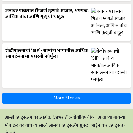
जनावर पावसात भिजणं म्हणजे आजार, अपंगत्व,
आर्थिक तोटा आणि मृत्यूची चाहूल
शेळीपालनाची ‘SIP’- ग्रामीण भागातील आर्थिक
स्वावलंबनाचा यशस्वी फॉर्मुला
More Stories
आम्ही व्हाट्सअप वर आहोत. देशभरातील शेतीविषयीच्या आताच्या बातम्या
मोबाईल वर वाचण्यासाठी आमचा व्हाट्सअँप ग्रुपला जॉईन करा.व्हाट्सएप