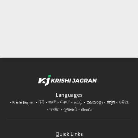
Languages
Krishi Jagran
हिंदी
বাঙালি
ਪੰਜਾਬੀ
தமிழ்
മലയാളം
ಕನ್ನಡ
ଓଡିଆ
অসমীয়া
ગુજરાતી
తెలుగు
Quick Links