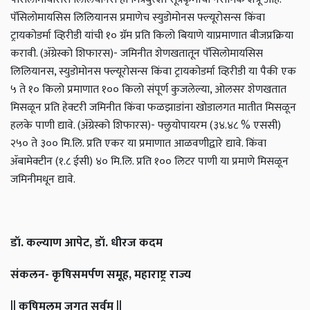
पॅसिलोमायसिस लिलियानस प्रमाणेच स्युडोमोनस फ्ल्यूरोसन्स किंवा
ट्रायकोडर्मा व्हिरीडी यांची १० ग्रॅम प्रति किलो बियाणे याप्रमाणात बीजप्रक्रिया
करावी. (ॲग्रेस्को शिफारस)
- जमिनीत शेणखतातून पॅसिलोमायसिस
लिलियानस, स्युडोमोनस फ्ल्यूरोसन्स किंवा ट्रायकोडर्मा व्हिरीडी या पैकी एक
५ ते १० किलो प्रमाणात १०० किलो संपूर्ण कुजलेल्या, ओलसर शेणखतात
मिसळून प्रति हेक्टरी जमिनीत किंवा फळझाडांना खोडालगत मातीत मिसळून
हलके पाणी द्यावे. (ॲग्रेस्को शिफारस)
- फ्लुयोपायरम (३४.४८ % एससी)
२५० ते ३०० मि.लि. प्रति एकर या प्रमाणात आळवणीद्वारे द्यावे. किंवा
ॲबामेक्टीन (१.८ ईसी) ४० मि.लि. प्रति १०० लिटर पाणी या प्रमाणे मिसळून
जमिनीमधून द्यावे.
डॉ. कल्याण आपेट, डॉ. धीरज कदम
संकलन- कृषिसमर्पण समूह, महाराष्ट्र राज्य
​​|| कृषिमूलम् जगत् सर्वम् ||​