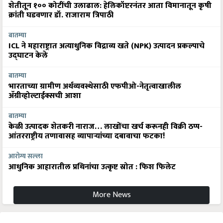
शेतीतून १०० कोटींची उलाढाल: हेलिकॉप्टरनंतर आता विमानातून कृषी
क्रांती घडवणार डॉ. राजाराम त्रिपाठी
बातम्या
ICL ने महाराष्ट्रात अत्याधुनिक विद्राव्य खते (NPK) उत्पादन प्रकल्पाचे
उद्घाटन केले
बातम्या
भारताच्या ग्रामीण अर्थव्यवस्थेसाठी एफपीओ-नेतृत्वाखालील
अ‍ॅग्रीव्होल्टाईक्सची आशा
बातम्या
केळी उत्पादक शेतकरी नाराज… लाखोंचा खर्च करूनही विक्री ठप्प-
आंतरराष्ट्रीय तणावासह व्यापाऱ्यांच्या दबावाचा फटका!
आरोग्य सल्ला
आधुनिक आहारातील प्रथिनांचा उत्कृष्ट स्रोत : फिश फिलेट
More News