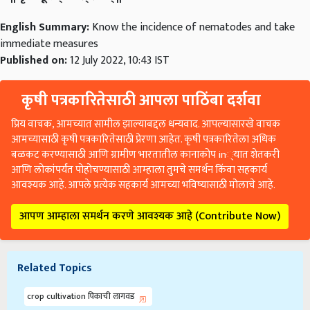
English Summary:
Know the incidence of nematodes and take
immediate measures
Published on:
12 July 2022, 10:43 IST
कृषी पत्रकारितेसाठी आपला पाठिंबा दर्शवा
प्रिय वाचक, आमच्यात सामील झाल्याबद्दल धन्यवाद. आपल्यासारखे वाचक
आमच्यासाठी कृषी पत्रकारितेसाठी प्रेरणा आहेत. कृषी पत्रकारितेला अधिक
बळकट करण्यासाठी आणि ग्रामीण भारतातील कानाकोप in्यात शेतकरी
आणि लोकांपर्यंत पोहोचण्यासाठी आम्हाला तुमचे समर्थन किंवा सहकार्य
आवश्यक आहे. आपले प्रत्येक सहकार्य आमच्या भविष्यासाठी मोलाचे आहे.
आपण आम्हाला समर्थन करणे आवश्यक आहे (Contribute Now)
Related Topics
crop cultivation पिकाची लागवड