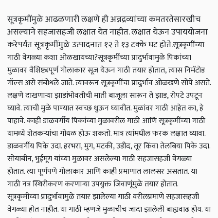
सूत्रकृमींमुळे आढळणारी लक्षणे ही अन्नद्रव्यांच्या कमतरतेसारखीच
असल्याने सहजासहजी लक्षात येत नाहीत. लक्षात येऊन उपाययोजना
करेपर्यंत सूत्रकृमींमुळे उत्पादनात १२ ते १३ टक्के घट होते.
सूत्रकृमींच्या
गाठी वेगळ्या कशा ओळखायच्या?
सूत्रकृमींच्या प्रादुर्भावामुळे पिकांच्या
मुळावर वैशिष्ट्यपूर्ण गोलाकार सूज येऊन गाठी तयार होतात, त्यास निमॅटोड
गॉल्स असे संबोधले जाते. त्यावरून सूत्रकृमींचा प्रादुर्भाव ओळखणे सोपे असते.
लक्षणे दाखणाऱ्या झाडांभोवतीची माती बाजूला सारून ते झाड, रोपटे उपटून
घ्यावे. त्याची मुळे पाण्यात स्वच्छ धुऊन घ्यावीत. मुळांवर गाठी आहेत का, हे
पाहावे. काही डाळवर्गीय पिकांच्या मुळावरील गाठी आणि सूत्रकृमींच्या गाठी
यामध्ये शेतकऱ्यांचा गोंधळ होऊ शकतो. मात्र त्यांमधील फरक लक्षात घ्यावा.
डाळवर्गीय पिके उदा. हरभरा, मुग, मटकी, उडीद, तूर किंवा तेलबिया पिके उदा.
सोयाबीन, भुईमूग यांच्या मुळावर असलेल्या गाठी सहजासहजी वेगळ्या
होतात. त्या पूर्णपणे गोलाकार आणि काही प्रमाणात लालसर असतात. या
गाठी नत्र स्थिरीकरण करणाऱ्या उपयुक्त जिवाणूंमुळे तयार होतात.
सूत्रकृमीच्या प्रादुर्भावामुळे तयार झालेल्या गाठी वरीलप्रमाणे सहजासहजी
वेगळ्या होत नाहीत. या गाठी म्हणजे मुळाचीच जादा झालेली बाह्यवाढ होय. या