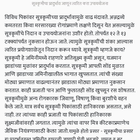
सूत्रकृमीचा प्रादुर्भाव जाणून त्वरित करा उपाययोजना
विविध पिकांवर सूत्रकृमीच्या प्रादुर्भावामुळे वाढ मंदावते. अन्नद्रव्ये
कमतरता किंवा मरसारख्या रोगांप्रमाणे लक्षणे दिसून येत असल्यामुळे
सूत्रकृमींचे निदान व उपाययोजनांना उशीर होतो. तोपर्यंत १२ ते १३
टक्क्यांपर्यंत नुकसान होऊन जाते. त्यामुळे सूत्रकृमींची शंका आल्यास
त्वरित प्रयोगशाळेतून निदान करून घ्यावे. सूत्रकृमी म्हणजे काय?
सूत्रकृमी हे जमिनीमध्ये राहणारे अतिसूक्ष्म कृमी असून, यजमान
झाडांच्या मुळांवर प्रादुर्भाव करतात. सूत्रकृमी आपली सोंड मुळात
आणि झाडाच्या जमिनीखालील भागात खुपसतात. त्यांची संख्या
मोठ्या प्रमाणात वाढल्यानंतर झाडाला मोठ्या प्रमाणात नुकसान
करतात. काही प्रजाती पान आणि फुलातही सोंड खुपसून रस शोषतात.
सूत्रकृमीमुळे अन्य रोगकारक जिवाणू, विषाणू किंवा बुरशीचे वहन
केले जाते. मात्र सर्वच सूत्रकृमी पिकांसाठी हानिकारक असतात, असे
नाही. तर त्यांच्या काही प्रजाती या पिकांसाठी हानिकारक
सूक्ष्मजीवांवरही जगतात. त्यामुळे त्यांचा वापर मित्र कीटकाप्रमाणेच
जैविक नियंत्रणासाठी केला जातो.
यामुळे होतो प्रसार - सूत्रकृमीचा प्रसार
हा प्रादुर्भावग्रस्त जमिनीत वापरली जाणारी शेती अवजारे, चप्पल व बूट