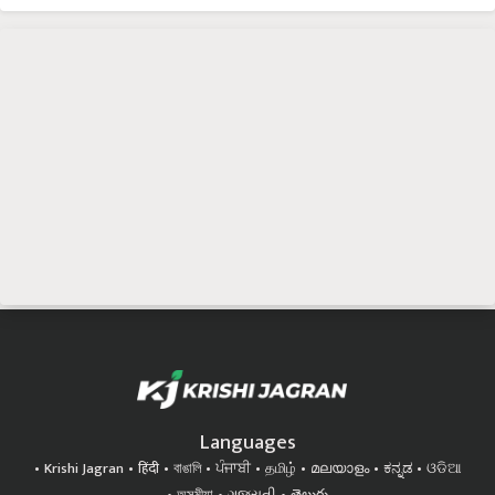
Languages
Krishi Jagran
हिंदी
বাঙালি
ਪੰਜਾਬੀ
தமிழ்
മലയാളം
ಕನ್ನಡ
ଓଡିଆ