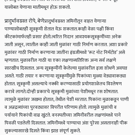
यासोबत येणाऱ्या मातीमधून होऊ शकतो.
प्रादुर्भावग्रस्त रोपे, बेणे
प्रादुर्भावग्रस्त जमिनीतून वाहत येणाऱ्या
पाण्यासोबतही सूत्रकृमी शेतात येऊ शकतात.
काही वेळा पक्षी किंवा
कीटकांमार्फतही प्रसार होतो.
त्वरित निदान आवश्यक
सूत्रकृमींच्या अनेक
जाती असून, त्यातील काही जाती मुळांवर गाठी निर्माण करतात. अशा प्रकारे
मुळांवर गाठी निर्माण करणाऱ्या जातींना इंग्रजीमध्ये ‘रूट नॉट निमॅटोड’ असे
म्हणतात. मुळावरील गाठी या एका लक्षणाव्यतिरिक्त अन्य सर्व लक्षणे
सारखीच दिसतात. अन्य सूत्रकृमींनी केलेल्या मुळांवरील इजा शोधणे अवघड
असते. गाठी तयार न करणाऱ्या सूत्रकृमींमुळे पिकांच्या मुळ्या वेड्यावाकड्या
होतात. सूत्रकृमी असल्याचे नक्की करण्यासाठी प्रयोगशाळेतच विश्‍लेषण
करावे लागते.
दोन्ही प्रकारचे सूत्रकृमी मुळांच्या पेशीमधून रस शोषतात.
त्यामुळे मुळांवर जखमा होतात, तेथील पेशी मरतात. पिकांना मुळाकडून पाणी
व अन्नद्रव्यांच्या पुरवठ्यावर विपरीत परिणाम होतो. त्यामुळे मुळांची व
पर्यायाने पिकांची वाढ खुंटते. वनस्पतीच्या जमिनीवरील लक्षणांमध्ये पाने
पिवळी पडलेली दिसतात. जमिनीमध्ये पाण्याचा अंश पुरेसा असतानाही पीक
सुकल्यासारखे दिसते किंवा झाड संपूर्ण सुकते.