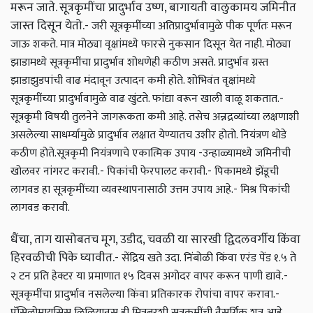
मरून जाते. सूत्रकृमींचा प्रादुर्भाव उष्ण, बागायती वालुकामय जमिनीत
जास्त दिसून येतो.
- जरी सूत्रकृमींच्या अतिप्रादुर्भावामुळे पीक पूर्णतः मरून
जाऊ शकते. मात्र मोठ्या वृक्षांमध्ये फारसे नुकसान दिसून येत नाही. मोठ्या
झाडामध्ये सूत्रकृमींचा प्रादुर्भाव शोधणेही कठीण असते. प्रादुर्भाव ग्रस्त
झाडाझुडपांची वाढ मंदावून उत्पादन कमी होते. शोभिवंत वृक्षांमध्ये
सूत्रकृमींच्या प्रादुर्भावामुळे वाढ खुंटते. फांद्या वरून खाली वाळू शकतात.
-
सूत्रकृमी विषयी तुलनेने जागरूकता कमी आहे. तसेच अन्नद्रव्यांच्या लक्षणाशी
असलेल्या साधर्म्यामुळे प्रादुर्भाव लक्षात येण्यातच उशीर होतो. नियंत्रण थोडे
कठीण होते.
सूत्रकृमी नियंत्रणाचे एकात्मिक उपाय -
उन्हाळ्यामध्ये जमिनीची
खोलवर नांगरट करावी.
- पिकांची फेरपालट करावी.
- पिकामध्ये झेंडूची
लागवड हा सूत्रकृमींच्या व्यवस्थापनासाठी उत्तम उपाय आहे.
- मिश्र पिकांची
लागवड करावी.
धैंचा, ताग यासोबतच मूग, उडीद, चवळी या सारखी द्विदलवर्गीय किंवा
हिरवळीची पिके घ्यावीत.
- सेंद्रिय खते उदा. निंबोळी किंवा एरंड पेंड १.५ ते
२ टन प्रति हेक्टर या प्रमाणात १५ दिवस अगोदर वापर करून पाणी द्यावे.
-
सूत्रकृमींचा प्रादुर्भाव नसलेल्या किंवा प्रतिकारक रोपांचा वापर करावा.
-
पॅसिलोमायसिस लिलियानस ही मित्रबुरशी सूत्रकृमींची नैसर्गिक शत्रू आहे.