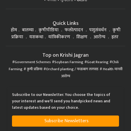
অসমীয়া
ગુજરાતી
తెలుగు
Quick Links
होम
बातम्या
कृषीपीडिया
फलोत्पादन
पशुसंवर्धन
कृषी
प्रक्रिया
यशकथा
यांत्रिकीकरण
शिक्षण
आरोग्य
इतर
Top on Krishi Jagran
Government Schemes
Soybean Farming
Goat Rearing
Chili
Farming
कृषी प्रक्रिया
Orchard planting / फळबाग लागवड
Health मानवी
आरोग्य
Subscribe to our Newsletter. You choose the topics of
your interest and we'll send you handpicked news and
latest updates based on your choice.
Subscribe Newsletters