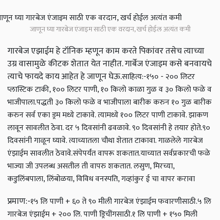
जाणून घ्या गारबेज एंजाइम साठी एक वरदान, खर्च होईल अत्यंत कमी
गारबेज एझाईम हे टॉनिक म्हणून काम करते पिकांवर तसेच त्याच्या
उग्र वासामुळे कीटक शेतात येत नाहीत. गार्बेज एंजाइम कसे बनवायचे
त्याचे फायदे काय आहेत हे जाणून घेऊ.
साहित्य:-
१५० - २०० लिटर
प्लास्टिक टाकी, १०० लिटर पाणी, १० किलो काळा गुळ व ३० किलो फळे व
भाजीपाला.
पद्धती
३० किलो फळे व भाजीपाला बारीक करुन १० गुळ बारीक
करुन सर्व एका ड्रम मध्ये टाकावे. त्यामध्ये १०० लिटर पाणी टाकावे. झाकण
लावून सावलीत ठेवा. दर ५ दिवसांनी ढवळावे. ९० दिवसांनी हे तयार होते.
९०
दिवसांनी गाळून घ्यावे. त्याच्यातला चौथा शेतात टाकावा. गाळलेले गारबेज
एंझाईम सावलीत ठेवावे.
संपेपर्यंत वापरू शकतात.
याच्यात सर्वप्रकारची फळे
भाज्या जी उपलब्ध असतील ती वापरु शकतात. लसुण, मिरच्या,
कडुलिंबपाला, लिंबोळया, विविध वनस्पति, गव्हांकुर ई चा वापर करावा
प्रमाण:-
१५ लि पाणी + ६० ते ९० मीली गारबेज एंझाईम फवारणीसाठी.
५ लि
गारबेज एंझाईम + २०० लि. पाणी ड्रिचींगसाठी.
१ लि पाणी + १५० मिली