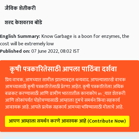
जैविक शेतीकरी
शरद केशवराव बोंडे
English Summary:
Know Garbage is a boon for enzymes, the
cost will be extremely low
Published on:
07 June 2022, 08:02 IST
कृषी पत्रकारितेसाठी आपला पाठिंबा दर्शवा
प्रिय वाचक, आमच्यात सामील झाल्याबद्दल धन्यवाद. आपल्यासारखे वाचक
आमच्यासाठी कृषी पत्रकारितेसाठी प्रेरणा आहेत. कृषी पत्रकारितेला अधिक
बळकट करण्यासाठी आणि ग्रामीण भारतातील कानाकोप in्यात शेतकरी
आणि लोकांपर्यंत पोहोचण्यासाठी आम्हाला तुमचे समर्थन किंवा सहकार्य
आवश्यक आहे. आपले प्रत्येक सहकार्य आमच्या भविष्यासाठी मोलाचे आहे.
आपण आम्हाला समर्थन करणे आवश्यक आहे (Contribute Now)