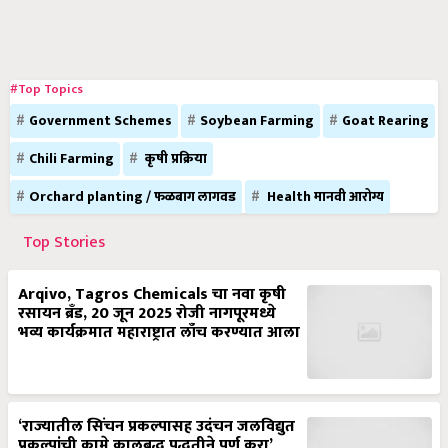
#Top Topics
Government Schemes
Soybean Farming
Goat Rearing
Chili Farming
कृषी प्रक्रिया
Orchard planting / फळबाग लागवड
Health मानवी आरोग्य
Top Stories
Arqivo, Tagros Chemicals चा नवा कृषी
रसायन ब्रँड, 20 जून 2025 रोजी नागपूरमध्ये
भव्य कार्यक्रमात महाराष्ट्रात लाँच करण्यात आला
‘राज्यातील सिंचन प्रकल्पासह उदंचन जलविद्युत
प्रकल्पांची कामे कालबद्ध पद्धतीने पूर्ण करा’