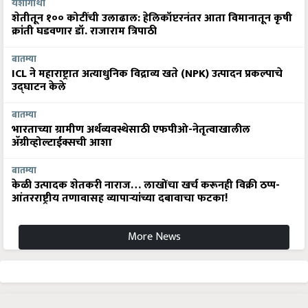
यशोगाथा
शेतीतून १०० कोटींची उलाढाल: हेलिकॉप्टरनंतर आता विमानातून कृषी
क्रांती घडवणार डॉ. राजाराम त्रिपाठी
बातम्या
ICL ने महाराष्ट्रात अत्याधुनिक विद्राव्य खते (NPK) उत्पादन प्रकल्पाचे
उद्घाटन केले
बातम्या
भारताच्या ग्रामीण अर्थव्यवस्थेसाठी एफपीओ-नेतृत्वाखालील
अ‍ॅग्रीव्होल्टाईक्सची आशा
बातम्या
केळी उत्पादक शेतकरी नाराज… लाखोंचा खर्च करूनही विक्री ठप्प-
आंतरराष्ट्रीय तणावासह व्यापाऱ्यांच्या दबावाचा फटका!
More News