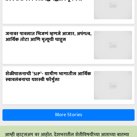
जनावर पावसात भिजणं म्हणजे आजार, अपंगत्व,
आर्थिक तोटा आणि मृत्यूची चाहूल
शेळीपालनाची ‘SIP’- ग्रामीण भागातील आर्थिक
स्वावलंबनाचा यशस्वी फॉर्मुला
More Stories
आम्ही व्हाट्सअप वर आहोत. देशभरातील शेतीविषयीच्या आताच्या बातम्या