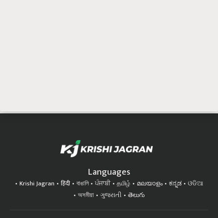
Languages
Krishi Jagran
हिंदी
বাঙালি
ਪੰਜਾਬੀ
தமிழ்
മലയാളം
ಕನ್ನಡ
ଓଡିଆ
অসমীয়া
ગુજરાતી
తెలుగు