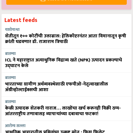
Latest feeds
यशोगाथा
शेतीतून १०० कोटींची उलाढाल: हेलिकॉप्टरनंतर आता विमानातून कृषी
क्रांती घडवणार डॉ. राजाराम त्रिपाठी
बातम्या
ICL ने महाराष्ट्रात अत्याधुनिक विद्राव्य खते (NPK) उत्पादन प्रकल्पाचे
उद्घाटन केले
बातम्या
भारताच्या ग्रामीण अर्थव्यवस्थेसाठी एफपीओ-नेतृत्वाखालील
अ‍ॅग्रीव्होल्टाईक्सची आशा
बातम्या
केळी उत्पादक शेतकरी नाराज… लाखोंचा खर्च करूनही विक्री ठप्प-
आंतरराष्ट्रीय तणावासह व्यापाऱ्यांच्या दबावाचा फटका!
आरोग्य सल्ला
आधुनिक आहारातील प्रथिनांचा उत्कृष्ट स्रोत : फिश फिलेट