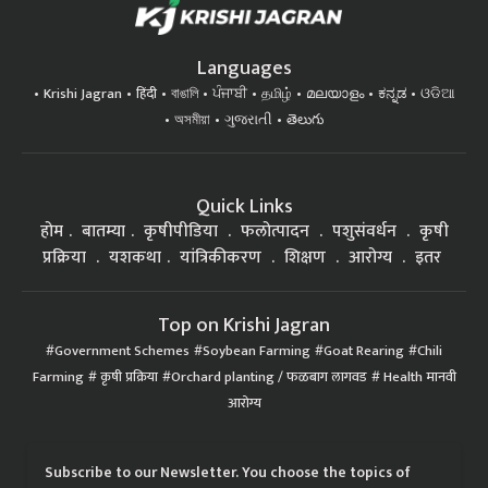
Languages
Krishi Jagran
हिंदी
বাঙালি
ਪੰਜਾਬੀ
தமிழ்
മലയാളം
ಕನ್ನಡ
ଓଡିଆ
অসমীয়া
ગુજરાતી
తెలుగు
Quick Links
होम
बातम्या
कृषीपीडिया
फलोत्पादन
पशुसंवर्धन
कृषी
प्रक्रिया
यशकथा
यांत्रिकीकरण
शिक्षण
आरोग्य
इतर
Top on Krishi Jagran
Government Schemes
Soybean Farming
Goat Rearing
Chili
Farming
कृषी प्रक्रिया
Orchard planting / फळबाग लागवड
Health मानवी
आरोग्य
Subscribe to our Newsletter. You choose the topics of