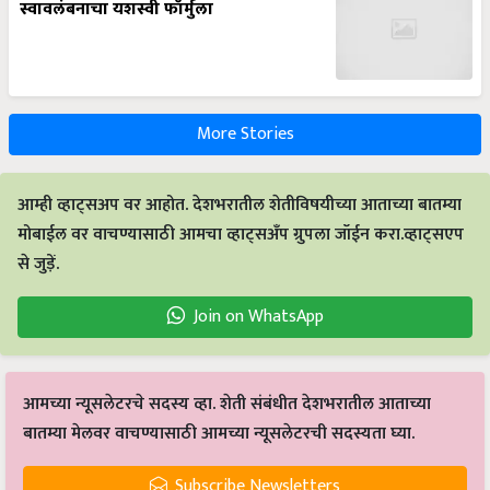
स्वावलंबनाचा यशस्वी फॉर्मुला
More Stories
आम्ही व्हाट्सअप वर आहोत. देशभरातील शेतीविषयीच्या आताच्या बातम्या
मोबाईल वर वाचण्यासाठी आमचा व्हाट्सअँप ग्रुपला जॉईन करा.व्हाट्सएप
से जुड़ें.
Join on WhatsApp
आमच्या न्यूसलेटरचे सदस्य व्हा. शेती संबंधीत देशभरातील आताच्या
बातम्या मेलवर वाचण्यासाठी आमच्या न्यूसलेटरची सदस्यता घ्या.
Subscribe Newsletters