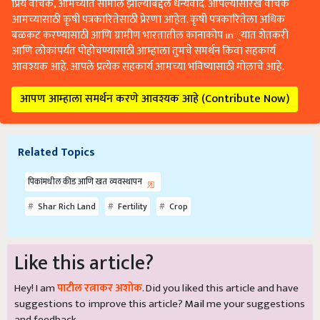
प्रिय वाचक, आमच्यात सामील झाल्याबद्दल धन्यवाद. आपल्यासारखे वाचक
आमच्यासाठी कृषी पत्रकारितेसाठी प्रेरणा आहेत. कृषी पत्रकारितेला अधिक
बळकट करण्यासाठी आणि ग्रामीण भारतातील कानाकोप in्यात शेतकरी
आणि लोकांपर्यंत पोहोचण्यासाठी आम्हाला तुमचे समर्थन किंवा सहकार्य
आवश्यक आहे. आपले प्रत्येक सहकार्य आमच्या भविष्यासाठी मोलाचे आहे.
आपण आम्हाला समर्थन करणे आवश्यक आहे (Contribute Now)
Related Topics
पिकांमधील कीड आणि खत व्यवस्थापन
Shar Rich Land
Fertility
Crop
Like this article?
Hey! I am
पाटील रत्नाकर अशोक
. Did you liked this article and have
suggestions to improve this article?
Mail
me your suggestions
and feedback.