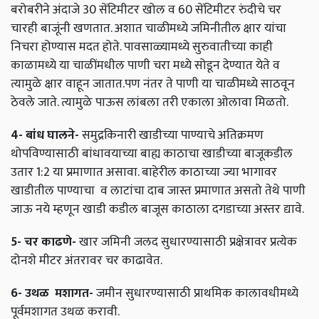
बरोबरीने अंदाजे 30 सेंटिमीटर खोल व 60 सेंटिमीटर रुंदीचे चर
चारही बाजूंनी खणतात. अशात चाळीमध्ये जमिनीतील क्षार यांचा
निचरा होण्यास मदत होते. पावसाळ्यामध्ये सुरुवातीच्या काही
काळामध्ये या चाळींमधील पाणी चरा मध्ये सोडून देण्यात येते व
त्यामुळे क्षार वाहून जातात.पण नंतर ते पाणी या चाळीमध्ये साठवून
ठेवले जाते. त्यामुळे पाऊस लांबला तरी एकाला ओलावा मिळतो.
4-
बांध
घालने
-
समुद्रकिनारी खाडीच्या पाण्याचे अतिक्रमण
थोपविण्यासाठी बांधावयाच्या बाह्य काठाचा खाडीच्या बाजूकडील
उतार 1:2 या प्रमाणात असावा. बाहेरील काठाच्या ज्या भागावर
खाडीतील पाण्याचा व लाटांचा दाब जास्त प्रमाणात असतो तेथे पाणी
जाऊ नये म्हणून खाडी कडील बाजूस काठाला दगडाच्या अस्तर द्यावे.
5-
चर
काढणे
-
खार जमिनी जलद सुधारण्यासाठी प्रक्षेत्रावर प्रत्येक
दोनशे मीटर अंतरावर चर काढावेत.
6-
उथळ
मशागत
-
जमीन सुधारण्यासाठी प्राथमिक कालावधीमध्ये
पूर्वमशागत उथळ करावी.