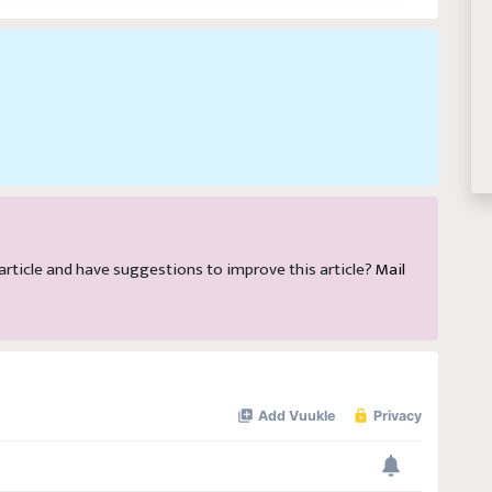
s article and have suggestions to improve this article?
Mail