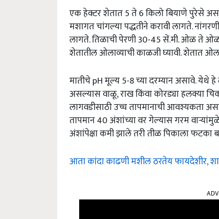
एक हेक्टर शेतात 5 ते 6 किलो बियाणे पुरेसे असते
मशागत चांगल्या पद्धतीने करावी लागते. नांगर
लागते. तिळाची पेरणी 30-45 सें.मी. ओळ ते ओळ आण
शेतातील ओलाव्याची काळजी घ्यावी. शेतात ओला
मातीचे pH मूल्य 5-8 च्या दरम्यान असावे. येथे 
असल्यास वाळू, राख किंवा कोरड्या हलक्या चिक
लागवडीसाठी उच्च तापमानाची आवश्यकता असते.
तापमान 40 अंशांच्या वर गेल्यास गरम वाऱ्यांमु
अंशांपेक्षा कमी झाले तरी तीळ पिकाला फटका 
आता कांदा काढणी मशील ठरतेय फायदेशीर, शाहू अभ
ADV