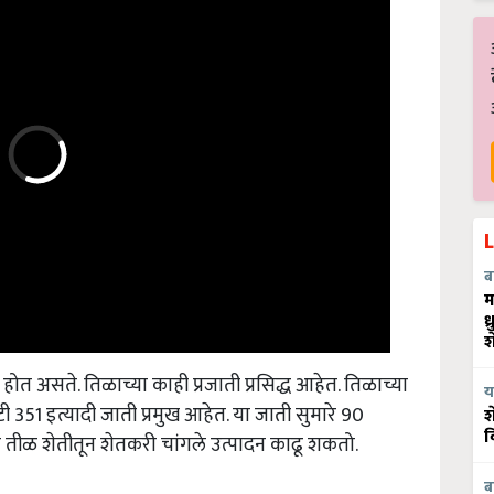
ब
म
ध
श
ोत असते. तिळाच्या काही प्रजाती प्रसिद्ध आहेत. तिळाच्या
य
रटी 351 इत्यादी जाती प्रमुख आहेत. या जाती सुमारे 90
श
 तीळ शेतीतून शेतकरी चांगले उत्पादन काढू शकतो.
व
ब