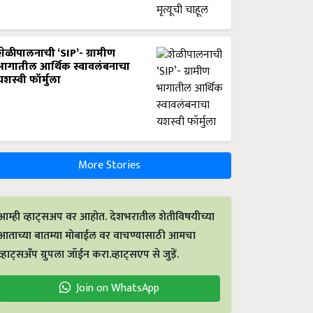
शेळीपालनाची ‘SIP’- ग्रामीण
भागातील आर्थिक स्वावलंबनाचा
यशस्वी फॉर्मुला
More Stories
आम्ही व्हाट्सअप वर आहोत. देशभरातील शेतीविषयीच्या
आताच्या बातम्या मोबाईल वर वाचण्यासाठी आमचा
व्हाट्सअँप ग्रुपला जॉईन करा.व्हाट्सएप से जुड़ें.
Join on WhatsApp