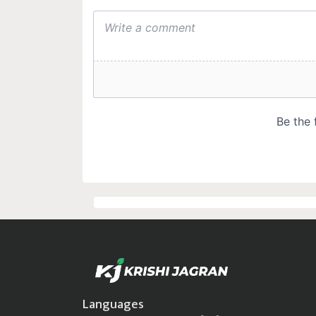
Languages
Krishi Jagran
हिंदी
বাঙালি
ਪੰਜਾਬੀ
தமிழ்
മലയാളം
ಕನ