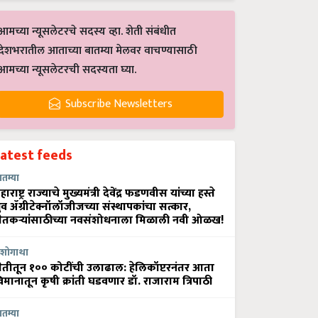
आमच्या न्यूसलेटरचे सदस्य व्हा. शेती संबंधीत
देशभरातील आताच्या बातम्या मेलवर वाचण्यासाठी
आमच्या न्यूसलेटरची सदस्यता घ्या.
Subscribe Newsletters
Latest feeds
ातम्या
हाराष्ट्र राज्याचे मुख्यमंत्री देवेंद्र फडणवीस यांच्या हस्ते
्रुव ॲग्रीटेक्नॉलॉजीजच्या संस्थापकांचा सत्कार,
ेतकऱ्यांसाठीच्या नवसंशोधनाला मिळाली नवी ओळख!
शोगाथा
ेतीतून १०० कोटींची उलाढाल: हेलिकॉप्टरनंतर आता
िमानातून कृषी क्रांती घडवणार डॉ. राजाराम त्रिपाठी
ातम्या