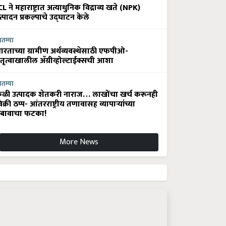
CL ने महाराष्ट्रात अत्याधुनिक विद्राव्य खते (NPK)
त्पादन प्रकल्पाचे उद्घाटन केले
ातम्या
ारताच्या ग्रामीण अर्थव्यवस्थेसाठी एफपीओ-
ेतृत्वाखालील अ‍ॅग्रीव्होल्टाईक्सची आशा
ातम्या
ेळी उत्पादक शेतकरी नाराज… लाखोंचा खर्च करूनही
िक्री ठप्प- आंतरराष्ट्रीय तणावासह व्यापाऱ्यांच्या
बावाचा फटका!
More News