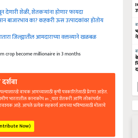
I
ून देणारी शेळी, शेतकऱ्यांना होणार फायदा
उ
न बाजारभाव का? कष्टकरी ऊस उत्पादकांवर होतोय
ब
भ
तारा जिल्ह्यातील आमदाराच्या वक्तव्याने खळबळ
न
rm crop become millionaire in 3 months
ब
क
व
द
 दर्शवा
ल्यासारखे वाचक आमच्यासाठी कृषी पत्रकारितेसाठी प्रेरणा आहेत.
रामीण भारतातील कानाकोप in्यात शेतकरी आणि लोकांपर्यंत
आवश्यक आहे. आपले प्रत्येक सहकार्य आमच्या भविष्यासाठी मोलाचे
ontribute Now)