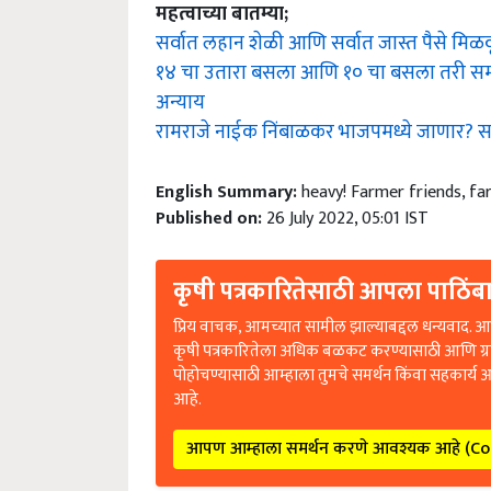
महत्वाच्या बातम्या;
सर्वात लहान शेळी आणि सर्वात जास्त पैसे मिळव
१४ चा उतारा बसला आणि १० चा बसला तरी समा
अन्याय
रामराजे नाईक निंबाळकर भाजपमध्ये जाणार? सा
English Summary:
heavy! Farmer friends, fa
Published on:
26 July 2022, 05:01 IST
कृषी पत्रकारितेसाठी आपला पाठिंबा
प्रिय वाचक, आमच्यात सामील झाल्याबद्दल धन्यवाद. आप
कृषी पत्रकारितेला अधिक बळकट करण्यासाठी आणि ग्
पोहोचण्यासाठी आम्हाला तुमचे समर्थन किंवा सहकार्य 
आहे.
आपण आम्हाला समर्थन करणे आवश्यक आहे (C