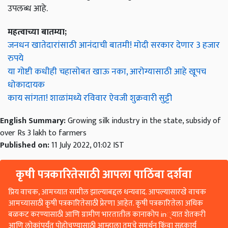
उपलब्ध आहे.
महत्वाच्या बातम्या;
जनधन खातेदारांसाठी आनंदाची बातमी! मोदी सरकार देणार 3 हजार
रुपये
या गोष्टी कधीही चहासोबत खाऊ नका, आरोग्यासाठी आहे खूपच
धोकादायक
काय सांगता! शाळांमध्ये रविवार ऐवजी शुक्रवारी सुट्टी
English Summary:
Growing silk industry in the state, subsidy of
over Rs 3 lakh to farmers
Published on:
11 July 2022, 01:02 IST
कृषी पत्रकारितेसाठी आपला पाठिंबा दर्शवा
प्रिय वाचक, आमच्यात सामील झाल्याबद्दल धन्यवाद. आपल्यासारखे वाचक
आमच्यासाठी कृषी पत्रकारितेसाठी प्रेरणा आहेत. कृषी पत्रकारितेला अधिक
बळकट करण्यासाठी आणि ग्रामीण भारतातील कानाकोप in्यात शेतकरी
आणि लोकांपर्यंत पोहोचण्यासाठी आम्हाला तुमचे समर्थन किंवा सहकार्य