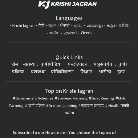
Languages
Krishi Jagran
हिंदी
বাঙালি
ਪੰਜਾਬੀ
தமிழ்
മലയാളം
ಕನ್ನಡ
ଓଡିଆ
অসমীয়া
ગુજરાતી
తెలుగు
Quick Links
होम
बातम्या
कृषीपीडिया
फलोत्पादन
पशुसंवर्धन
कृषी
प्रक्रिया
यशकथा
यांत्रिकीकरण
शिक्षण
आरोग्य
इतर
Top on Krishi Jagran
Government Schemes
Soybean Farming
Goat Rearing
Chili
Farming
कृषी प्रक्रिया
Orchard planting / फळबाग लागवड
Health मानवी
आरोग्य
Subscribe to our Newsletter. You choose the topics of