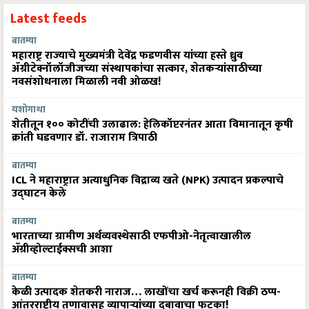
Latest feeds
बातम्या
महाराष्ट्र राज्याचे मुख्यमंत्री देवेंद्र फडणवीस यांच्या हस्ते ध्रुव
ॲग्रीटेक्नॉलॉजीजच्या संस्थापकांचा सत्कार, शेतकऱ्यांसाठीच्या
नवसंशोधनाला मिळाली नवी ओळख!
यशोगाथा
शेतीतून १०० कोटींची उलाढाल: हेलिकॉप्टरनंतर आता विमानातून कृषी
क्रांती घडवणार डॉ. राजाराम त्रिपाठी
बातम्या
ICL ने महाराष्ट्रात अत्याधुनिक विद्राव्य खते (NPK) उत्पादन प्रकल्पाचे
उद्घाटन केले
बातम्या
भारताच्या ग्रामीण अर्थव्यवस्थेसाठी एफपीओ-नेतृत्वाखालील
अ‍ॅग्रीव्होल्टाईक्सची आशा
बातम्या
केळी उत्पादक शेतकरी नाराज… लाखोंचा खर्च करूनही विक्री ठप्प-
आंतरराष्ट्रीय तणावासह व्यापाऱ्यांच्या दबावाचा फटका!