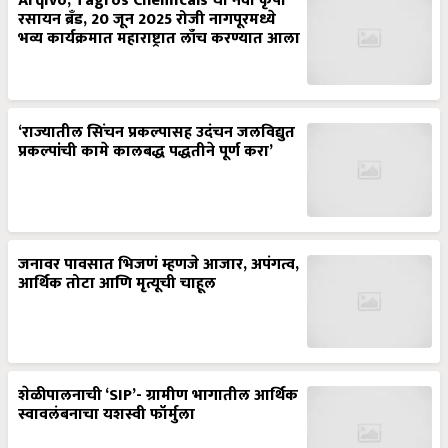
Arqivo, Tagros Chemicals चा नवा कृषी
रसायन ब्रँड, 20 जून 2025 रोजी नागपूरमध्ये
भव्य कार्यक्रमात महाराष्ट्रात लाँच करण्यात आला
‘राज्यातील सिंचन प्रकल्पासह उदंचन जलविद्युत
प्रकल्पांची कामे कालबद्ध पद्धतीने पूर्ण करा’
जनावर पावसात भिजणं म्हणजे आजार, अपंगत्व,
आर्थिक तोटा आणि मृत्यूची चाहूल
शेळीपालनाची ‘SIP’- ग्रामीण भागातील आर्थिक
स्वावलंबनाचा यशस्वी फॉर्मुला