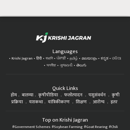
Languages
Krishi Jagran
हिंदी
বাঙালি
ਪੰਜਾਬੀ
தமிழ்
മലയാളം
ಕನ್ನಡ
ଓଡିଆ
অসমীয়া
ગુજરાતી
తెలుగు
Quick Links
होम
बातम्या
कृषीपीडिया
फलोत्पादन
पशुसंवर्धन
कृषी
प्रक्रिया
यशकथा
यांत्रिकीकरण
शिक्षण
आरोग्य
इतर
Top on Krishi Jagran
Government Schemes
Soybean Farming
Goat Rearing
Chili