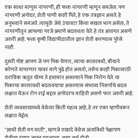
एक साधा माणुस नांगरणी, ही फक्त नांगरणी म्हणून समजेल. पण
नांगरणी अगोदर, शेती पाणी कशी पिते, हे एक तंत्रज्ञान असते. हे
अनुभवाने समजते. त्यामुळे जेथे उंचावटा किंवा सखल भाग असेल, ते
नांगरणीतुन आपल्या गरजे प्रमाणे बदलवता येते. हे तंत्र आवगत असणे
जरुरी आहे. फक्त कृषी विद्यापीठातील ज्ञान शेती करण्यास पुरेसे
नाही.
दुसरी गोष्ट आपण जे पण पिक घेणार, त्याचा कालावधी, बीयाने
कोणते वापरणार यावर मागे पुढे होत असतो, तसेच काही पिकासाठी
ठराविक ऋतुत योग्य ते हवामान असल्याने पिक निरोग येते. या
पिकाचा कालावधी बदलवयाचा असल्यास संभाव्य निसर्गाचे बदल
लक्षात घेऊन रोग राई बद्दल अगोदरच माहिती असणे फार जरुरी आहे.
शेती व्यवसायामध्ये वेळेला किती महत्व आहे, हे तर एका म्हणीवरून
लक्षात येईल.
"आधी शेती मग माती", म्हणजे एखादे वेळेस अंत्यविधी पेक्षापण
शेतीचा हंगाम जास्त महत्वाचा, असा अर्थ होतो.