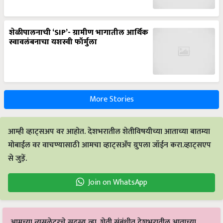
शेळीपालनाची ‘SIP’- ग्रामीण भागातील आर्थिक
स्वावलंबनाचा यशस्वी फॉर्मुला
More Stories
आम्ही व्हाट्सअप वर आहोत. देशभरातील शेतीविषयीच्या आताच्या बातम्या
मोबाईल वर वाचण्यासाठी आमचा व्हाट्सअँप ग्रुपला जॉईन करा.व्हाट्सएप
से जुड़ें.
Join on WhatsApp
आमच्या न्यूसलेटरचे सदस्य व्हा. शेती संबंधीत देशभरातील आताच्या