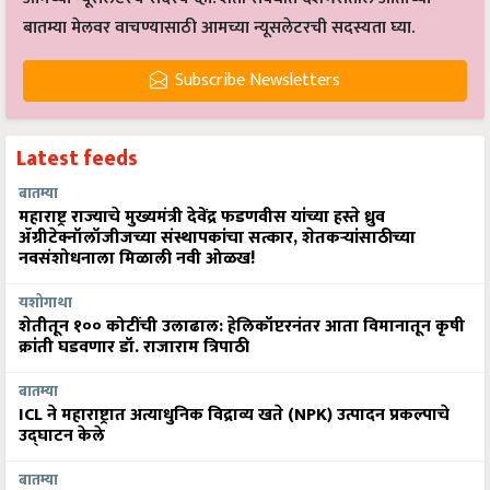
बातम्या मेलवर वाचण्यासाठी आमच्या न्यूसलेटरची सदस्यता घ्या.
Subscribe Newsletters
Latest feeds
बातम्या
महाराष्ट्र राज्याचे मुख्यमंत्री देवेंद्र फडणवीस यांच्या हस्ते ध्रुव
ॲग्रीटेक्नॉलॉजीजच्या संस्थापकांचा सत्कार, शेतकऱ्यांसाठीच्या
नवसंशोधनाला मिळाली नवी ओळख!
यशोगाथा
शेतीतून १०० कोटींची उलाढाल: हेलिकॉप्टरनंतर आता विमानातून कृषी
क्रांती घडवणार डॉ. राजाराम त्रिपाठी
बातम्या
ICL ने महाराष्ट्रात अत्याधुनिक विद्राव्य खते (NPK) उत्पादन प्रकल्पाचे
उद्घाटन केले
बातम्या