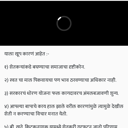
याला खूप कारणं आहेत :-
१) शेतकऱ्यांकडे बघण्याचा समाजाचा दृष्टीकोन.
२) स्वत चा माल पिकवायचा पण भाव ठरवण्याचा अधिकार नाही.
३) सरकारचं धोरण योजना फक्त कागदावरच अंमलबजावणी शुन्य.
४) आपल्या बापाचे काय हाल झाले वरील कारणांमुळे त्यामुळे देखील
शेती न करण्याचा विचार मनात येतो.
५) बी, खते, किटकनाशक यामध्ये शेतकरी गुरफटून जातो परिणाम