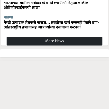
भारताच्या ग्रामीण अर्थव्यवस्थेसाठी एफपीओ-नेतृत्वाखालील
अ‍ॅग्रीव्होल्टाईक्सची आशा
बातम्या
केळी उत्पादक शेतकरी नाराज… लाखोंचा खर्च करूनही विक्री ठप्प-
आंतरराष्ट्रीय तणावासह व्यापाऱ्यांच्या दबावाचा फटका!
More News