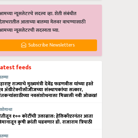
आमच्या न्यूसलेटरचे सदस्य व्हा. शेती संबंधीत
देशभरातील आताच्या बातम्या मेलवर वाचण्यासाठी
आमच्या न्यूसलेटरची सदस्यता घ्या.
Subscribe Newsletters
Latest feeds
ातम्या
हाराष्ट्र राज्याचे मुख्यमंत्री देवेंद्र फडणवीस यांच्या हस्ते
्रुव ॲग्रीटेक्नॉलॉजीजच्या संस्थापकांचा सत्कार,
ेतकऱ्यांसाठीच्या नवसंशोधनाला मिळाली नवी ओळख!
शोगाथा
ेतीतून १०० कोटींची उलाढाल: हेलिकॉप्टरनंतर आता
िमानातून कृषी क्रांती घडवणार डॉ. राजाराम त्रिपाठी
ातम्या