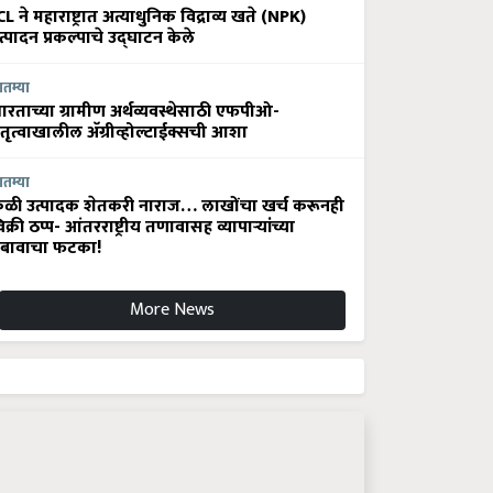
CL ने महाराष्ट्रात अत्याधुनिक विद्राव्य खते (NPK)
त्पादन प्रकल्पाचे उद्घाटन केले
ातम्या
ारताच्या ग्रामीण अर्थव्यवस्थेसाठी एफपीओ-
ेतृत्वाखालील अ‍ॅग्रीव्होल्टाईक्सची आशा
ातम्या
ेळी उत्पादक शेतकरी नाराज… लाखोंचा खर्च करूनही
िक्री ठप्प- आंतरराष्ट्रीय तणावासह व्यापाऱ्यांच्या
बावाचा फटका!
More News