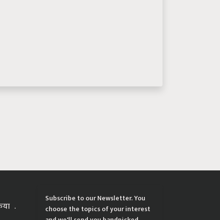
Subscribe to our Newsletter. You
्रिया
choose the topics of your interest
and we'll send you handpicked