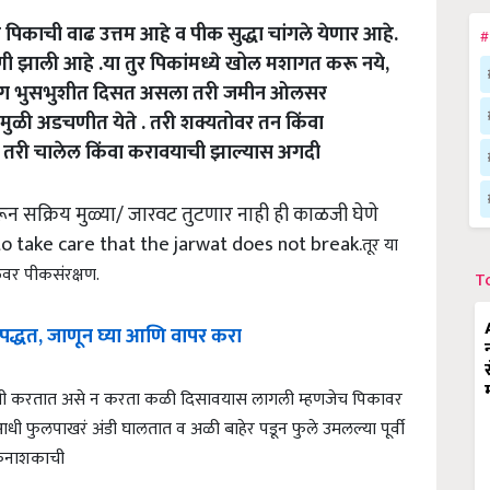
र पिकाची वाढ उत्तम आहे व पीक सुद्धा चांगले येणार आहे.
#
 झाली आहे .या तुर पिकांमध्ये खोल मशागत करू नये,
 भाग भुसभुशीत दिसत असला तरी जमीन ओलसर
मुळी अडचणीत येते . तरी शक्यतोवर तन किंवा
तरी चालेल किंवा करावयाची झाल्यास अगदी
 सक्रिय मुळ्या/ जारवट तुटणार नाही ही काळजी घेणे
 to take care that the jarwat does not break.
तूर या
ळेवर पीकसंरक्षण.
T
 पद्धत, जाणून घ्या आणि वापर करा
ारणी करतात असे न करता कळी दिसावयास लागली म्हणजेच पिकावर
 फुलपाखरं अंडी घालतात व अळी बाहेर पडून फुले उमलल्या पूर्वी
कनाशकाची