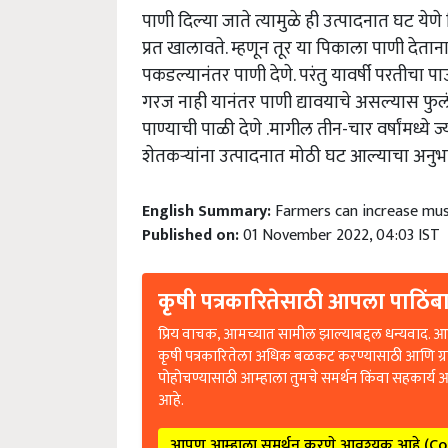
पाणी दिल्या जाते त्यामुळे ही उत्पादनात घट येण
प्रत खालावते. म्हणून तूर या पिकाला पाणी देताना
पकडल्यानंतर पाणी देणे. परंतु यावर्षी परतीचा 
गरज नाही यानंतर पाणी द्यावयाचे असल्यास फुल
पाण्याची पाळी देणे .मागील तीन-चार वर्षांमध्ये ज्
शेतकऱ्यांना उत्पादनात मोठी घट आल्याचा अनुभ
English Summary:
Farmers can increase mus
Published on:
01 November 2022, 04:03 IST
कृषी पत्रकारितेसाठी आपला पाठिंबा
प्रिय वाचक, आमच्यात सामील झाल्याबद्दल धन्यवाद. आप
कृषी पत्रकारितेला अधिक बळकट करण्यासाठी आणि ग्
पोहोचण्यासाठी आम्हाला तुमचे समर्थन किंवा सहकार्य 
आहे.
आपण आम्हाला समर्थन करणे आवश्यक आहे (C