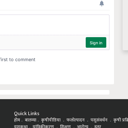
Quick Links
होम
बातम्या
कृषीपीडिया
फलोत्पादन
पशुसंवर्धन
कृषी प्रक
यशकथा
यांत्रिकीकरण
शिक्षण
आरोग्य
इतर