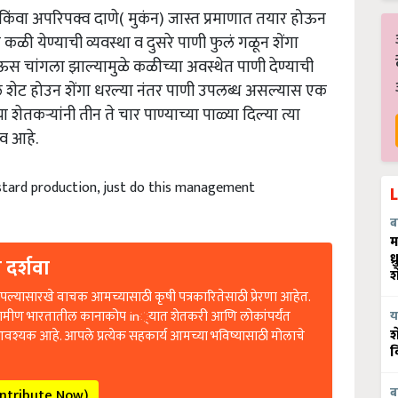
े किंवा अपरिपक्व दाणे( मुकंन) जास्त प्रमाणात तयार होऊन
 कळी येण्याची व्यवस्था व दुसरे पाणी फुलं गळून शेंगा
पाऊस चांगला झाल्यामुळे कळीच्या अवस्थेत पाणी देण्याची
ं शेट होउन शेंगा धरल्या नंतर पाणी उपलब्ध असल्यास एक
या शेतकऱ्यांनी तीन ते चार पाण्याच्या पाळ्या दिल्या त्या
व आहे.
tard production, just do this management
ब
म
 दर्शवा
ध
श
ल्यासारखे वाचक आमच्यासाठी कृषी पत्रकारितेसाठी प्रेरणा आहेत.
रामीण भारतातील कानाकोप in्यात शेतकरी आणि लोकांपर्यंत
य
आवश्यक आहे. आपले प्रत्येक सहकार्य आमच्या भविष्यासाठी मोलाचे
श
व
ontribute Now)
ब