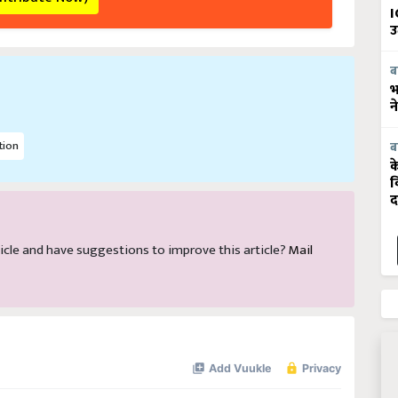
I
उ
ब
भ
न
tion
ब
क
व
द
article and have suggestions to improve this article?
Mail