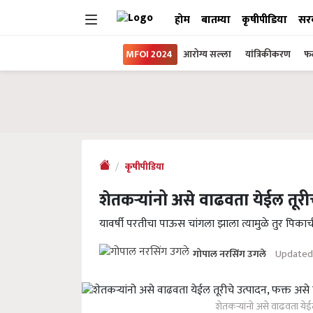
होम
बातम्या
कृषीपीडिया
सर
MFOI 2024
आरोग्य सल्ला
यांत्रिकीकरण
फल
कृषीपीडिया
शेतकऱ्यांनो असे वाढवता येईल तूरी
यावर्षी परतीचा पाऊस चांगला झाला त्यामुळे तुर पिकाच
Updated
गोपाल नरसिंग उगले
शेतकऱ्यांनो असे वाढवता येई