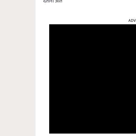
देताना अति
ADV