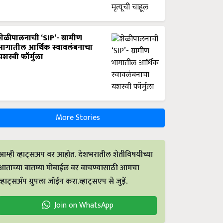
शेळीपालनाची ‘SIP’- ग्रामीण
भागातील आर्थिक स्वावलंबनाचा
यशस्वी फॉर्मुला
More Stories
आम्ही व्हाट्सअप वर आहोत. देशभरातील शेतीविषयीच्या
आताच्या बातम्या मोबाईल वर वाचण्यासाठी आमचा
व्हाट्सअँप ग्रुपला जॉईन करा.व्हाट्सएप से जुड़ें.
Join on WhatsApp