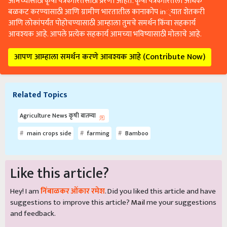
आमच्यासाठी कृषी पत्रकारितेसाठी प्रेरणा आहेत. कृषी पत्रकारितेला अधिक
बळकट करण्यासाठी आणि ग्रामीण भारतातील कानाकोप in्यात शेतकरी
आणि लोकांपर्यंत पोहोचण्यासाठी आम्हाला तुमचे समर्थन किंवा सहकार्य
आवश्यक आहे. आपले प्रत्येक सहकार्य आमच्या भविष्यासाठी मोलाचे आहे.
आपण आम्हाला समर्थन करणे आवश्यक आहे (Contribute Now)
Related Topics
Agriculture News कृषी बातम्या
main crops side
farming
Bamboo
Like this article?
Hey! I am
निंबाळकर ओंकार रमेश
. Did you liked this article and have
suggestions to improve this article?
Mail
me your suggestions
and feedback.