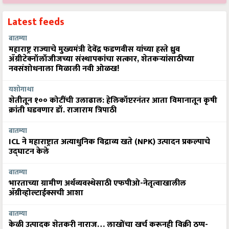
Latest feeds
बातम्या
महाराष्ट्र राज्याचे मुख्यमंत्री देवेंद्र फडणवीस यांच्या हस्ते ध्रुव
ॲग्रीटेक्नॉलॉजीजच्या संस्थापकांचा सत्कार, शेतकऱ्यांसाठीच्या
नवसंशोधनाला मिळाली नवी ओळख!
यशोगाथा
शेतीतून १०० कोटींची उलाढाल: हेलिकॉप्टरनंतर आता विमानातून कृषी
क्रांती घडवणार डॉ. राजाराम त्रिपाठी
बातम्या
ICL ने महाराष्ट्रात अत्याधुनिक विद्राव्य खते (NPK) उत्पादन प्रकल्पाचे
उद्घाटन केले
बातम्या
भारताच्या ग्रामीण अर्थव्यवस्थेसाठी एफपीओ-नेतृत्वाखालील
अ‍ॅग्रीव्होल्टाईक्सची आशा
बातम्या
केळी उत्पादक शेतकरी नाराज… लाखोंचा खर्च करूनही विक्री ठप्प-