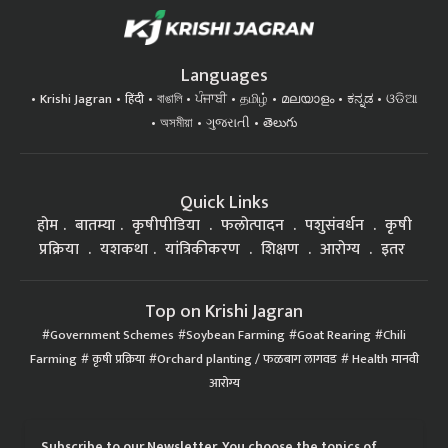
Languages
Krishi Jagran
हिंदी
বাঙালি
ਪੰਜਾਬੀ
தமிழ்
മലയാളം
ಕನ್ನಡ
ଓଡିଆ
অসমীয়া
ગુજરાતી
తెలుగు
Quick Links
होम
बातम्या
कृषीपीडिया
फलोत्पादन
पशुसंवर्धन
कृषी
प्रक्रिया
यशकथा
यांत्रिकीकरण
शिक्षण
आरोग्य
इतर
Top on Krishi Jagran
Government Schemes
Soybean Farming
Goat Rearing
Chili
Farming
कृषी प्रक्रिया
Orchard planting / फळबाग लागवड
Health मानवी
आरोग्य
Subscribe to our Newsletter. You choose the topics of