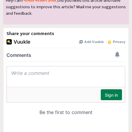
Hey! I am
गोपाल नरसिंग उगले
. Did you liked this article and have
suggestions to improve this article?
Mail
me your suggestions
and feedback.
Share your comments