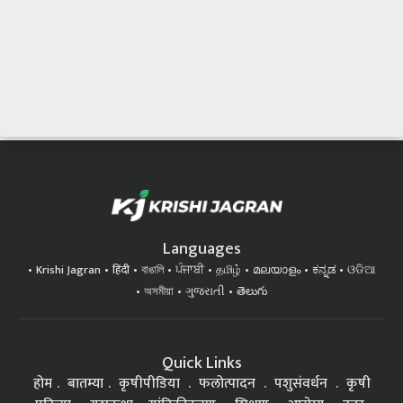
Languages
Krishi Jagran
हिंदी
বাঙালি
ਪੰਜਾਬੀ
தமிழ்
മലയാളം
ಕನ್ನಡ
ଓଡିଆ
অসমীয়া
ગુજરાતી
తెలుగు
Quick Links
होम
बातम्या
कृषीपीडिया
फलोत्पादन
पशुसंवर्धन
कृषी