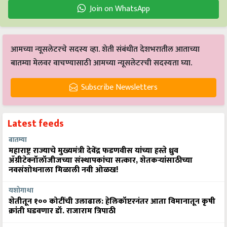
Join on WhatsApp
आमच्या न्यूसलेटरचे सदस्य व्हा. शेती संबंधीत देशभरातील आताच्या
बातम्या मेलवर वाचण्यासाठी आमच्या न्यूसलेटरची सदस्यता घ्या.
Subscribe Newsletters
Latest feeds
बातम्या
महाराष्ट्र राज्याचे मुख्यमंत्री देवेंद्र फडणवीस यांच्या हस्ते ध्रुव
ॲग्रीटेक्नॉलॉजीजच्या संस्थापकांचा सत्कार, शेतकऱ्यांसाठीच्या
नवसंशोधनाला मिळाली नवी ओळख!
यशोगाथा
शेतीतून १०० कोटींची उलाढाल: हेलिकॉप्टरनंतर आता विमानातून कृषी
क्रांती घडवणार डॉ. राजाराम त्रिपाठी