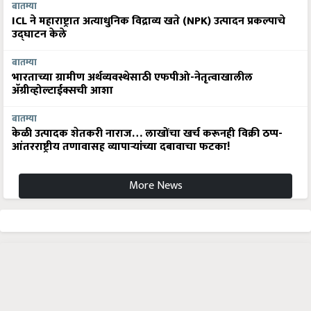
बातम्या
ICL ने महाराष्ट्रात अत्याधुनिक विद्राव्य खते (NPK) उत्पादन प्रकल्पाचे
उद्घाटन केले
बातम्या
भारताच्या ग्रामीण अर्थव्यवस्थेसाठी एफपीओ-नेतृत्वाखालील
अ‍ॅग्रीव्होल्टाईक्सची आशा
बातम्या
केळी उत्पादक शेतकरी नाराज… लाखोंचा खर्च करूनही विक्री ठप्प-
आंतरराष्ट्रीय तणावासह व्यापाऱ्यांच्या दबावाचा फटका!
More News