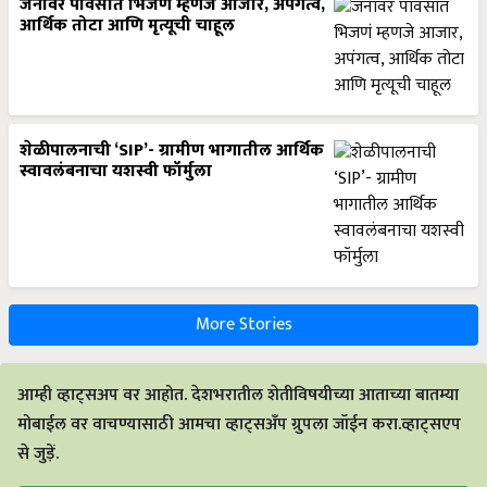
जनावर पावसात भिजणं म्हणजे आजार, अपंगत्व,
आर्थिक तोटा आणि मृत्यूची चाहूल
शेळीपालनाची ‘SIP’- ग्रामीण भागातील आर्थिक
स्वावलंबनाचा यशस्वी फॉर्मुला
More Stories
आम्ही व्हाट्सअप वर आहोत. देशभरातील शेतीविषयीच्या आताच्या बातम्या
मोबाईल वर वाचण्यासाठी आमचा व्हाट्सअँप ग्रुपला जॉईन करा.व्हाट्सएप
से जुड़ें.