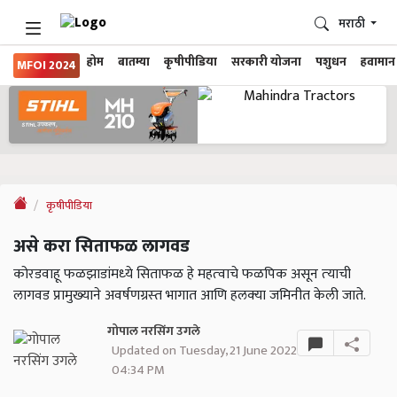
मराठी
होम
बातम्या
कृषीपीडिया
सरकारी योजना
पशुधन
हवामान
MFOI 2024
कृषीपीडिया
असे करा सिताफळ लागवड
कोरडवाहू फळझाडांमध्‍ये सिताफळ हे महत्‍वाचे फळपिक असून त्‍याची
लागवड प्रामुख्‍याने अवर्षणग्रस्‍त भागात आणि हलक्‍या जमिनीत केली जाते.
गोपाल नरसिंग उगले
Updated on Tuesday, 21 June 2022
04:34 PM