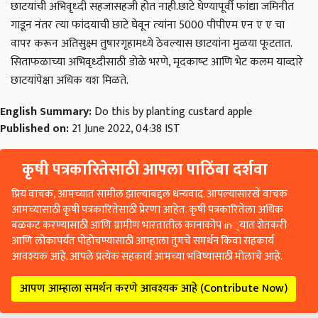
छाटयांची अभिवृध्‍दी सहजासहजी होत नाही.छाटे घेण्‍यापूर्वी फांद्या जमिनीत
गाडून नंतर त्‍या फांदयाची छाटे घेवून त्‍यांना 5000 पीपीएम एन ए ए चा
वापर करून अतिसुक्ष्‍म तुषारगृहामध्‍ये ठेवल्‍यास छाटयांना मुळया फूटतात.
सिताफळाच्‍या अभिवृध्‍दीसाठी डोळे भरणे, मृदकाष्‍ट आणि भेट कलम याव्‍दारे
छाटयांपेक्षा अधिक यश मिळते.
English Summary:
Do this by planting custard apple
Published on:
21 June 2022, 04:38 IST
कृषी पत्रकारितेसाठी आपला पाठिंबा दर्शवा
प्रिय वाचक, आमच्यात सामील झाल्याबद्दल धन्यवाद. आपल्यासारखे वाचक
आमच्यासाठी कृषी पत्रकारितेसाठी प्रेरणा आहेत. कृषी पत्रकारितेला अधिक
बळकट करण्यासाठी आणि ग्रामीण भारतातील कानाकोप in्यात शेतकरी
आणि लोकांपर्यंत पोहोचण्यासाठी आम्हाला तुमचे समर्थन किंवा सहकार्य
आवश्यक आहे. आपले प्रत्येक सहकार्य आमच्या भविष्यासाठी मोलाचे आहे.
आपण आम्हाला समर्थन करणे आवश्यक आहे (Contribute Now)