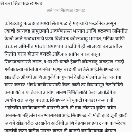
असे करा सिताफळ लागवड
कोरडवाहू फळझाडांमध्‍ये सिताफळ हे महत्‍वाचे फळपिक असून
त्‍याची लागवड प्रामुख्‍याने अवर्षणग्रस्‍त भागात आणि हलक्‍या जमिनीत
केली जाते.फळबागांचे प्रस्‍थ विशेषतः कोरडवाहू भागात, पडिक आणि
वरकस जमिनीत मोठया प्रमाणात वाढविणे ही आजच्‍या काळातील
नितांत गरज होऊन बसली आहे.
फार प्राचिन काळापासून
सिताफळासारखे जंगल, द-या खो-यातले हेक्‍टरी कोरडवाहू फळझाड अगदी
गरीबातल्‍या गरीबांचा रानमेवा म्‍हणून वरदायी ठरलेले आहे.
सिताफळाच्‍या
झाडातील औषधी आणि आयुर्वेदीक गुणधर्म देखील मोलाचे आहेत. पानांचा
वापर कडवट औषधे बनविण्‍यासाठी केला जातो तर बियांपासून तेलनिर्मिती
करता येते व या तेलाचा उपयोग साबण निर्मितीसाठी केला जातो.
ढेपेचा
उपयोग खत म्‍हणून करतात. सिताफळांची भूकटी (पावडर) करून ती
आईस्‍क्रीम बनविण्‍यासाठी वापरली जाते. तो एक छोटासा कुटिर उद्योग
घरबसल्‍या महिलांना करण्‍यासारखा आहे. सिताफळाची मोठी झाडे जूनी झाली
म्‍हणजे खोडावरील खरखरीत सालींची आणि वेडयावाकडया टणक वाळलेल्‍या
फळांची कुटून बारीक पावडर करून ती कातडी कमविण्‍याच्‍या धंदयात