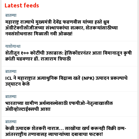
Latest feeds
बातम्या
महाराष्ट्र राज्याचे मुख्यमंत्री देवेंद्र फडणवीस यांच्या हस्ते ध्रुव
ॲग्रीटेक्नॉलॉजीजच्या संस्थापकांचा सत्कार, शेतकऱ्यांसाठीच्या
नवसंशोधनाला मिळाली नवी ओळख!
यशोगाथा
शेतीतून १०० कोटींची उलाढाल: हेलिकॉप्टरनंतर आता विमानातून कृषी
क्रांती घडवणार डॉ. राजाराम त्रिपाठी
बातम्या
ICL ने महाराष्ट्रात अत्याधुनिक विद्राव्य खते (NPK) उत्पादन प्रकल्पाचे
उद्घाटन केले
बातम्या
भारताच्या ग्रामीण अर्थव्यवस्थेसाठी एफपीओ-नेतृत्वाखालील
अ‍ॅग्रीव्होल्टाईक्सची आशा
बातम्या
केळी उत्पादक शेतकरी नाराज… लाखोंचा खर्च करूनही विक्री ठप्प-
आंतरराष्ट्रीय तणावासह व्यापाऱ्यांच्या दबावाचा फटका!