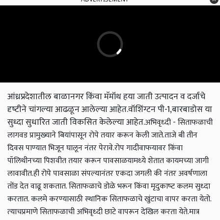
आंध्रप्रदेशातील बाळानगर किंवा मॅमॉथ हया जाती उत्‍पादन व दर्जाचे
दृष्‍टीने चांगल्‍या आढळून आलेल्‍या आहेत.वॉशिंग्‍टन पी-1,बारबाडोस या
सुध्‍दा सुधारित जाती विकसित केलेल्‍या आहेत.
अभिवृध्‍दी - सिताफळाची
लागवड प्रामुख्‍याने बियांपासून रोपे तयार करून केली जाते.ताजे बी तीन
दिवस पाण्‍यात भिजून घालून नंतर पेरावे.रोप गादीवाफयावर किंवा
पॉलिथीनच्‍या पिशवीत तयार करून पावसाळयामध्‍ये शेतात कायमच्‍या जागी
लावावीत.
ही रोपे पावसाळा संपल्‍यानंतर एकदा जगली की नंतर अवर्षणाला
तोंड देत वाढू शकतात. सिताफळाचे डोळे भरून किंवा मृदुकाष्‍ट कलम सुध्दा
करतात. कलमे करण्‍यासाठी स्‍थानिक सिताफळाचे खुंटाचा वापर करता येतो.
त्‍याचप्रमाणे सिताफळाची अभिवृध्‍दी छाटे वापरून देखिल करता येते.
मात्र