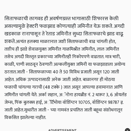
सिताफळाची लागवड ही अवर्षणग्रस्‍त भागासाठी शिफारस केली
असल्‍यामुळे हेक्‍टरी फळझाड कोणत्‍याही जमिनीत येऊ शकते. अगदी
खडकाळ रानापासून ते रेताड जमिनीत सुध्‍दा सिताफळाचे झाड वाढू
शकते.
अत्‍यंत हलक्‍या माळरानात जशी सिताफळाची वाढ चांगली होत,
तशीच ही झाडे शेवाळयुक्‍त जमिनीत गाळमिश्रीत जमिनीत, लाल जमिनीत
तसेच अगदी विस्‍तृत प्रकारच्‍या जमिनीतही निकोपपणे वाढतात. मात्र भारी,
काळी, पाणी साठवून ठेवणारी अल्‍कलीयुक्‍त जमिनी या फळझाडाला अयोग्‍य
ठरतात.
जाती - सिताफळाच्‍या 40 ते 50 विविध प्रजाती असून 120 जाती
आहेत. अधिक उत्‍पादनासाठी अनेक जाती आहेत. बाळानगर ही मोठया
फळाची चांगल्‍या गराची (48 टक्‍के ) जात असून आपल्‍या हवामानात आणि
जमिनीत चांगली येते. अर्का सहान, अॅनोना हायब्रीड नं. 2 धारूर 3, 6 ऑयलॅड
जेम्‍स, पिंक बुलक्‍स हाई, अॅर्टिमोया वॉशिंग्‍टन 10705, वॉशिंग्‍टन 98787 इ.
जाती आहेत.
सुधारीत जाती - च्‍या नामवंत प्रचलित जाती बहूधा संशोधनातून
विकसित झालेल्‍या नाहीत.
ADVERTISEMENT