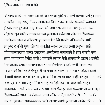
देखिल वापरात आणता येते.
सिताफळाची लागवड शास्‍त्रीय दृष्‍टया पुढिलप्रमाणे करता येते.
हवामान
व जमीन - महाराष्‍ट्रातील हवामानाचा विचार करता,सिताफळाची लागवड
होण्‍यास भरपूर वाव आहे.अत्‍यंत कोरडया रखरखीत व उष्‍ण हवामानाच्‍या
प्रदेशापासून भारी पाऊसमानाच्‍या हवामाना पर्यंतच्‍या प्रदेशात सिताफळ
वाढते.
मात्र उष्‍ण व कोरडया हवामानातील सिताफळे चविला गोड आणि
उत्‍कृष्‍ट दर्जाची गुणवत्‍तेच्‍या बाबतीत सरस ठरतात असा अनुभव आहे.
कोकणासारख्‍या जास्‍त दमटपणा असलेल्‍या भागाताही हे झाड वाढते. पण
अशा हवामानात तेथील फळे आकाराने लहान येतो.
आकाराने लहान असलेले
हे फळझाड दमट हवामानामध्‍ये नेहमी हिरवेागर राहते. कमी पावसाच्‍या
प्रदेशामध्‍ये डिसेंबर ते फेब्रूवारी या काळात त्‍याची पान गळती होऊन झाडे
विश्रांती घेतात. कडक थंडी व धुके या पिकाला मानवत नाही. थंड हवामानामध्‍ये
फळे घट्ट व टणक राहून पिकत नाहीत.
मोहोराच्‍या काळात कोरडी हवा
आवश्‍यक असते. पावसाळा सुरु झाल्‍याखेरीज झाडांना फलधारणा होत नाही.
सिताफळाचे झाड अवर्षणाला उत्‍तम प्रतिसाद देत असले तरी अति-अवर्षण
मात्र या झाडाला अपायकारक ठरते. साधारणपणे झाडाच्‍या वाढीसाठी 500 ते