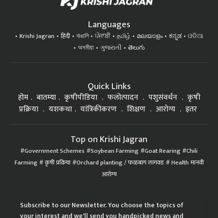
Languages
Krishi Jagran
हिंदी
বাঙালি
ਪੰਜਾਬੀ
தமிழ்
മലയാളം
ಕನ್ನಡ
ଓଡିଆ
অসমীয়া
ગુજરાતી
తెలుగు
Quick Links
होम
बातम्या
कृषीपीडिया
फलोत्पादन
पशुसंवर्धन
कृषी
प्रक्रिया
यशकथा
यांत्रिकीकरण
शिक्षण
आरोग्य
इतर
Top on Krishi Jagran
Government Schemes
Soybean Farming
Goat Rearing
Chili
Farming
कृषी प्रक्रिया
Orchard planting / फळबाग लागवड
Health मानवी
आरोग्य
Subscribe to our Newsletter. You choose the topics of
your interest and we'll send you handpicked news and