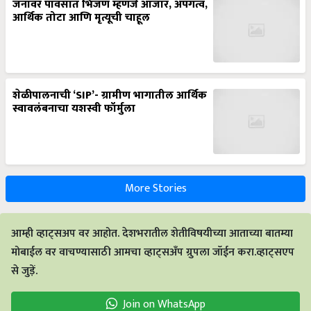
जनावर पावसात भिजणं म्हणजे आजार, अपंगत्व,
आर्थिक तोटा आणि मृत्यूची चाहूल
शेळीपालनाची ‘SIP’- ग्रामीण भागातील आर्थिक
स्वावलंबनाचा यशस्वी फॉर्मुला
More Stories
आम्ही व्हाट्सअप वर आहोत. देशभरातील शेतीविषयीच्या आताच्या बातम्या
मोबाईल वर वाचण्यासाठी आमचा व्हाट्सअँप ग्रुपला जॉईन करा.व्हाट्सएप
से जुड़ें.
Join on WhatsApp