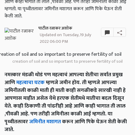
आणि काही भागात ती लाल ,पीवळी आहे. पण तरीही जमिनीला काळी आई
म्हणतो. या पृथ्वीतलावर जमिनीत मशागत करून आणि पिके घेऊन शेती
केली जाते.
पाटील रत्नाकर अशोक
Updated on Tuesday, 19 July
2022 06:00 PM
creation of soil and so important to preserve fertility of soil
नमस्कार मंडळी थोडं पण महत्वाचं आपल्या शेतीचा सर्वात प्रमुख
आणि
महत्वाचा घटक
म्हणजे जमीन होय. ती म्हणजे आपल्या
जमिनीतली काळी माती ही माती काही सगळीकडे सारखी नाही हे
आपणास माहीत असेल येथे हरएक शेतीमधे मातीचा बदल दिसून
येते. काही ठिकाणी ती पांढरीही आहे आणि काही भागात ती लाल
,पीवळी आहे. पण तरीही जमिनीला काळी आई म्हणतो. या
पृथ्वीतलावर
जमिनीत मशागत
करून आणि पिके घेऊन शेती केली
जाते.