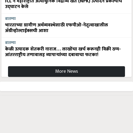
ICL ने महाराष्ट्रात अत्याधुनिक विद्राव्य खते (NPK) उत्पादन प्रकल्पाचे
उद्घाटन केले
बातम्या
भारताच्या ग्रामीण अर्थव्यवस्थेसाठी एफपीओ-नेतृत्वाखालील
अ‍ॅग्रीव्होल्टाईक्सची आशा
बातम्या
केळी उत्पादक शेतकरी नाराज… लाखोंचा खर्च करूनही विक्री ठप्प-
आंतरराष्ट्रीय तणावासह व्यापाऱ्यांच्या दबावाचा फटका!
More News