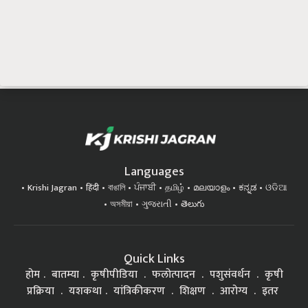
Languages
Krishi Jagran
हिंदी
বাঙালি
ਪੰਜਾਬੀ
தமிழ்
മലയാളം
ಕನ್ನಡ
ଓଡିଆ
অসমীয়া
ગુજરાતી
తెలుగు
Quick Links
होम
बातम्या
कृषीपीडिया
फलोत्पादन
पशुसंवर्धन
कृषी
प्रक्रिया
यशकथा
यांत्रिकीकरण
शिक्षण
आरोग्य
इतर