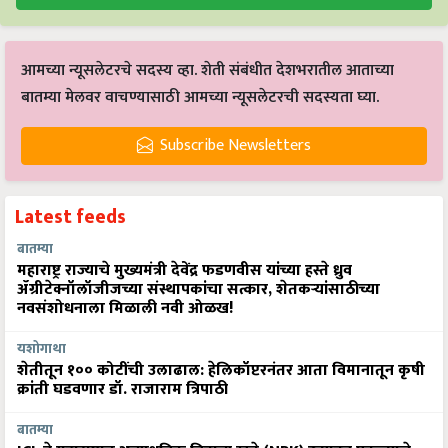
आमच्या न्यूसलेटरचे सदस्य व्हा. शेती संबंधीत देशभरातील आताच्या
बातम्या मेलवर वाचण्यासाठी आमच्या न्यूसलेटरची सदस्यता घ्या.
Subscribe Newsletters
Latest feeds
बातम्या
महाराष्ट्र राज्याचे मुख्यमंत्री देवेंद्र फडणवीस यांच्या हस्ते ध्रुव
ॲग्रीटेक्नॉलॉजीजच्या संस्थापकांचा सत्कार, शेतकऱ्यांसाठीच्या
नवसंशोधनाला मिळाली नवी ओळख!
यशोगाथा
शेतीतून १०० कोटींची उलाढाल: हेलिकॉप्टरनंतर आता विमानातून कृषी
क्रांती घडवणार डॉ. राजाराम त्रिपाठी
बातम्या