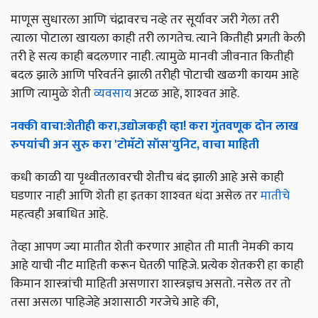
माणूस सुधारला आणि चंद्रावरच नव्हे तर सूर्यावर जरी गेला तरी
त्याला पोटाला खायला काही तरी लागतेच. त्याने कितीही प्रगती केली
तरी हे सत्य काही बदलणार नाही. त्यामुळे मानवी जीवनात कितीही
बदल झाले आणि परिवर्तने झाली तरीही पोटाची खळगी कायम आहे
आणि त्यामुळे शेती
व्यवसाय
अटळ आहे, शाश्‍वत आहे.
नक्की
वाचा
:
शेतीही
करा
,
उद्योजकही
व्हा
!
करा
गुंतवणूक
दोन
लाख
रुपयांची
अन
सुरु
करा
'
टोमॅटो
सॉस
'
युनिट
,
वाचा
माहिती
कधी काळी या पृथ्वीतलावरची शेतीच बंद झाली आहे असे काही
घडणार नाही आणि शेती हा इतका शाश्‍वत धंदा असेल तर
मातीचे
महत्वही अबाधित आहे.
तेव्हा आपण ज्या मातीत शेती करणार आहोत ती माती नेमकी काय
आहे याची नीट माहिती करून घेतली पाहिजे. प्रत्येक शेतकरी हा काही
किमान शास्त्रांची माहिती असणारा शास्त्रज्ञच असतो. नसेल तर तो
तसा असला पाहिजेहे अशासाठी गरजेचे आहे की,