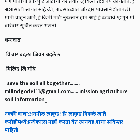
पण मातीचा एक फुट जाडीचा थर तयार व्हायला १०० वर्षे लागतात. हे
अशासाठी सांगत आहे की, पावसाळ्यात जोरदार पावसाने शेतातली
माती वाहून जाते, हे किती मोठे नुकसान होत आहे हे कळावे म्हणून मी
वारंवार सुचीत करतं असतों....
धन्यवाद
विचार
बदला
जिवन
बदलेल
मिलिंद
जि
गोदे
save the soil all together........
milindgode111@gmail.com
...... mission agriculture
soil information_
नक्की
वाचा
:
अनमोल
लाकूड
! '
हे
'
लाकूड
विकले
जाते
करोडोमध्ये
;
प्रत्येकाला
नाही
करता
येत
लागवड
,
वाचा
सविस्तर
माहिती