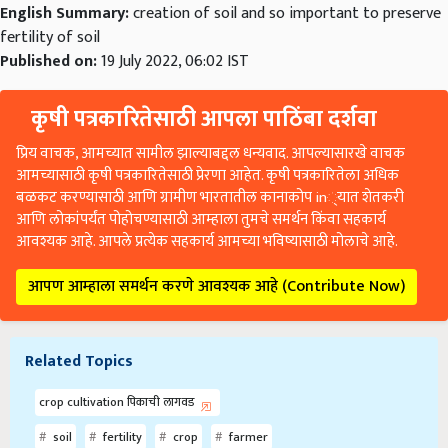
English Summary:
creation of soil and so important to preserve
fertility of soil
Published on:
19 July 2022, 06:02 IST
कृषी पत्रकारितेसाठी आपला पाठिंबा दर्शवा
प्रिय वाचक, आमच्यात सामील झाल्याबद्दल धन्यवाद. आपल्यासारखे वाचक
आमच्यासाठी कृषी पत्रकारितेसाठी प्रेरणा आहेत. कृषी पत्रकारितेला अधिक
बळकट करण्यासाठी आणि ग्रामीण भारतातील कानाकोप in्यात शेतकरी
आणि लोकांपर्यंत पोहोचण्यासाठी आम्हाला तुमचे समर्थन किंवा सहकार्य
आवश्यक आहे. आपले प्रत्येक सहकार्य आमच्या भविष्यासाठी मोलाचे आहे.
आपण आम्हाला समर्थन करणे आवश्यक आहे (Contribute Now)
Related Topics
crop cultivation पिकाची लागवड
soil
fertility
crop
farmer