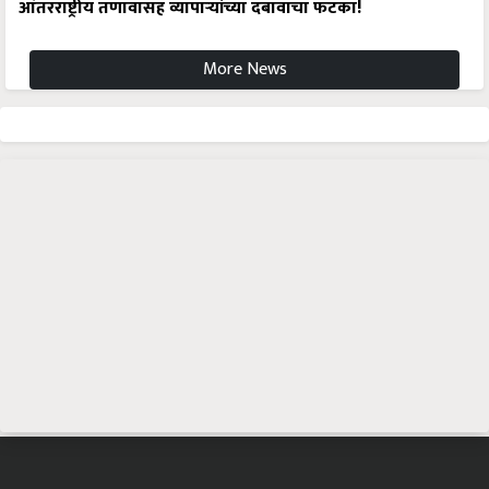
आंतरराष्ट्रीय तणावासह व्यापाऱ्यांच्या दबावाचा फटका!
More News