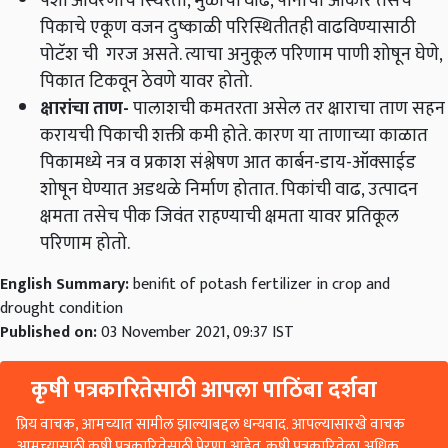
पेशी आवरणाचे स्थिरता, मुळांची वाढ, पानांचा आकार तसेच
पिकाचे एकूण वजन दुष्काळी परिस्थितीतही वाढविण्यासाठी
पोटॅश ची गरज असते. त्याचा अनुकूल परिणाम पाणी शोषून घेणे,
पिकात टिकवून ठेवणे यावर होतो.
क्षारांचा ताण
-
पालाशची कमतरता असेल तर क्षाराचा ताण सहन
करायची पिकाची शक्ती कमी होते. कारण या ताणाच्या काळात
पिकामध्ये नत्र व प्रकाश संश्लेषण आत कार्बन-डाय-ऑक्‍साईड
शोषून घेण्यात अडथळे निर्माण होतात. पिकांची वाढ, उत्पादन
क्षमता तसेच पीक जिवंत राहण्याची क्षमता यावर प्रतिकूल
परिणाम होतो.
English Summary:
benifit of potash fertilizer in crop and
drought condition
Published on:
03 November 2021, 09:37 IST
कृषी पत्रकारितेसाठी आपला पाठिंबा दर्शवा
प्रिय वाचक, आमच्यात सामील झाल्याबद्दल धन्यवाद. आपल्यासारखे वाचक
आमच्यासाठी कृषी पत्रकारितेसाठी प्रेरणा आहेत. कृषी पत्रकारितेला अधिक