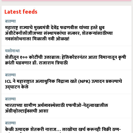
Latest feeds
बातम्या
महाराष्ट्र राज्याचे मुख्यमंत्री देवेंद्र फडणवीस यांच्या हस्ते ध्रुव
ॲग्रीटेक्नॉलॉजीजच्या संस्थापकांचा सत्कार, शेतकऱ्यांसाठीच्या
नवसंशोधनाला मिळाली नवी ओळख!
यशोगाथा
शेतीतून १०० कोटींची उलाढाल: हेलिकॉप्टरनंतर आता विमानातून कृषी
क्रांती घडवणार डॉ. राजाराम त्रिपाठी
बातम्या
ICL ने महाराष्ट्रात अत्याधुनिक विद्राव्य खते (NPK) उत्पादन प्रकल्पाचे
उद्घाटन केले
बातम्या
भारताच्या ग्रामीण अर्थव्यवस्थेसाठी एफपीओ-नेतृत्वाखालील
अ‍ॅग्रीव्होल्टाईक्सची आशा
बातम्या
केळी उत्पादक शेतकरी नाराज… लाखोंचा खर्च करूनही विक्री ठप्प-