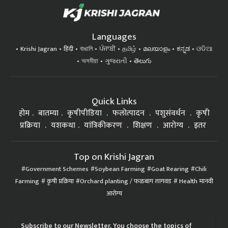
Languages
Krishi Jagran
हिंदी
বাঙালি
ਪੰਜਾਬੀ
தமிழ்
മലയാളം
ಕನ್ನಡ
ଓଡିଆ
অসমীয়া
ગુજરાતી
తెలుగు
Quick Links
होम
बातम्या
कृषीपीडिया
फलोत्पादन
पशुसंवर्धन
कृषी
प्रक्रिया
यशकथा
यांत्रिकीकरण
शिक्षण
आरोग्य
इतर
Top on Krishi Jagran
Government Schemes
Soybean Farming
Goat Rearing
Chili
Farming
कृषी प्रक्रिया
Orchard planting / फळबाग लागवड
Health मानवी
आरोग्य
Subscribe to our Newsletter. You choose the topics of