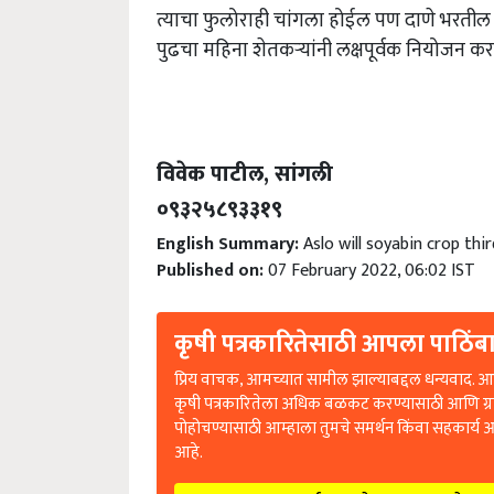
त्याचा फुलोराही चांगला होईल पण दाणे भरतील किं
पुढचा महिना शेतकऱ्यांनी लक्षपूर्वक नियोजन करा
विवेक पाटील, सांगली
०९३२५८९३३१९
English Summary:
Aslo will soyabin crop thi
Published on:
07 February 2022, 06:02 IST
कृषी पत्रकारितेसाठी आपला पाठिंबा
प्रिय वाचक, आमच्यात सामील झाल्याबद्दल धन्यवाद. आप
कृषी पत्रकारितेला अधिक बळकट करण्यासाठी आणि ग्
पोहोचण्यासाठी आम्हाला तुमचे समर्थन किंवा सहकार्य 
आहे.
आपण आम्हाला समर्थन करणे आवश्यक आहे (C