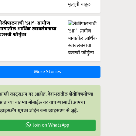
शेळीपालनाची ‘SIP’- ग्रामीण
भागातील आर्थिक स्वावलंबनाचा
यशस्वी फॉर्मुला
More Stories
आम्ही व्हाट्सअप वर आहोत. देशभरातील शेतीविषयीच्या
आताच्या बातम्या मोबाईल वर वाचण्यासाठी आमचा
व्हाट्सअँप ग्रुपला जॉईन करा.व्हाट्सएप से जुड़ें.
Join on WhatsApp