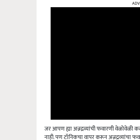
ADV
जर आपण ह्या अन्नद्रव्यांची फवारणी वेळोवेळ
नाही. पण टॉनिकचा वापर करून अन्नद्रव्यांचा फव