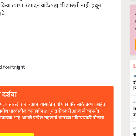
वा त्याचा उत्पादन वाढेल ह्याची शाश्वती नाही. इथून
वे.
rd fourtnight
य
श
व
 दर्शवा
ल्यासारखे वाचक आमच्यासाठी कृषी पत्रकारितेसाठी प्रेरणा आहेत.
ब
रामीण भारतातील कानाकोप in्यात शेतकरी आणि लोकांपर्यंत
I
उ
आवश्यक आहे. आपले प्रत्येक सहकार्य आमच्या भविष्यासाठी मोलाचे
ब
भ
ontribute Now)