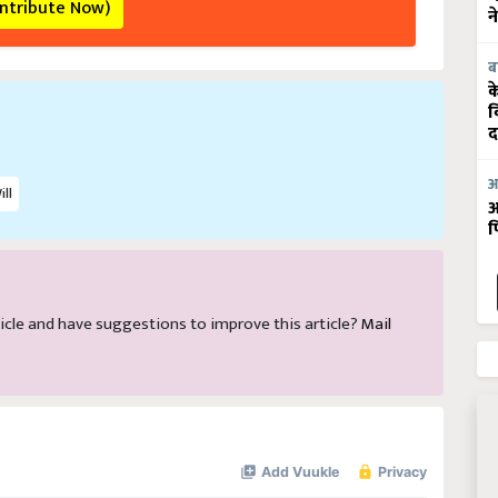
न
ब
क
व
द
ll
आ
आ
फ
article and have suggestions to improve this article?
Mail