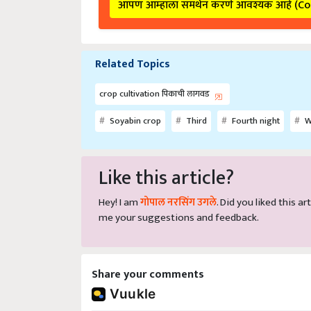
Related Topics
crop cultivation पिकाची लागवड
Soyabin crop
Third
Fourth night
Wi
Like this article?
Hey! I am
गोपाल नरसिंग उगले
. Did you liked this 
me your suggestions and feedback.
Share your comments