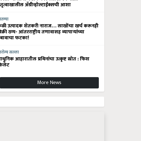
ेतृत्वाखालील अ‍ॅग्रीव्होल्टाईक्सची आशा
ातम्या
ेळी उत्पादक शेतकरी नाराज… लाखोंचा खर्च करूनही
िक्री ठप्प- आंतरराष्ट्रीय तणावासह व्यापाऱ्यांच्या
बावाचा फटका!
रोग्य सल्ला
धुनिक आहारातील प्रथिनांचा उत्कृष्ट स्रोत : फिश
िलेट
More News