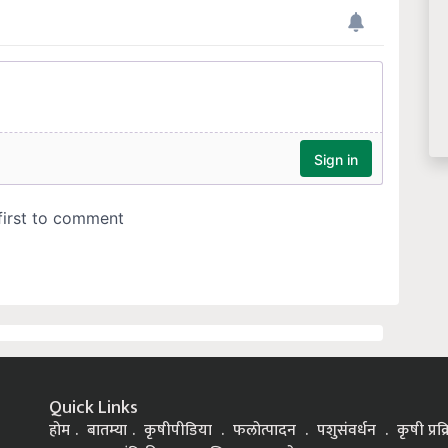
Quick Links
होम
बातम्या
कृषीपीडिया
फलोत्पादन
पशुसंवर्धन
कृषी प्रक
यशकथा
यांत्रिकीकरण
शिक्षण
आरोग्य
इतर