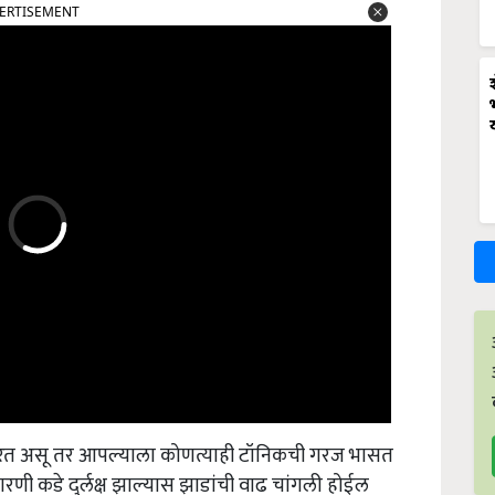
ERTISEMENT
ी करत असू तर आपल्याला कोणत्याही टॉनिकची गरज भासत
ारणी कडे दुर्लक्ष झाल्यास झाडांची वाढ चांगली होईल