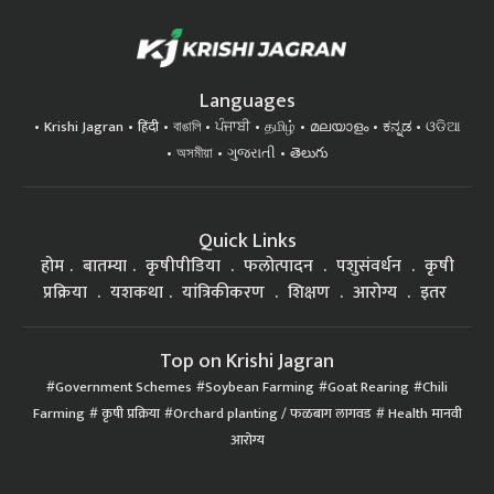
Languages
Krishi Jagran
हिंदी
বাঙালি
ਪੰਜਾਬੀ
தமிழ்
മലയാളം
ಕನ್ನಡ
ଓଡିଆ
অসমীয়া
ગુજરાતી
తెలుగు
Quick Links
होम
बातम्या
कृषीपीडिया
फलोत्पादन
पशुसंवर्धन
कृषी
प्रक्रिया
यशकथा
यांत्रिकीकरण
शिक्षण
आरोग्य
इतर
Top on Krishi Jagran
Government Schemes
Soybean Farming
Goat Rearing
Chili
Farming
कृषी प्रक्रिया
Orchard planting / फळबाग लागवड
Health मानवी
आरोग्य