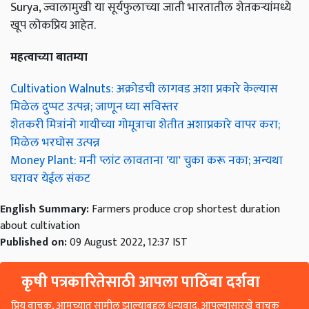
Surya, ज्वालामुखी या सूर्यफुलाच्या जाती भारतातील शेतकऱ्यांमध्ये
खूप लोकप्रिय आहेत.
महत्वाच्या बातम्या
Cultivation Walnuts: अक्रोडची लागवड अशा प्रकारे केल्यास
मिळेल दुप्पट उत्पन्न; जाणून घ्या सविस्तर
शेतकरी मित्रांनो गायीच्या गोमूत्राचा शेतीत अशाप्रकारे वापर करा;
मिळेल भरघोस उत्पन्न
Money Plant: मनी प्लांट लावताना 'या' चुका करू नका; अन्यथा
घरावर येईल संकट
English Summary:
Farmers produce crop shortest duration
about cultivation
Published on:
09 August 2022, 12:37 IST
कृषी पत्रकारितेसाठी आपला पाठिंबा दर्शवा
प्रिय वाचक, आमच्यात सामील झाल्याबद्दल धन्यवाद. आपल्यासारखे वाचक