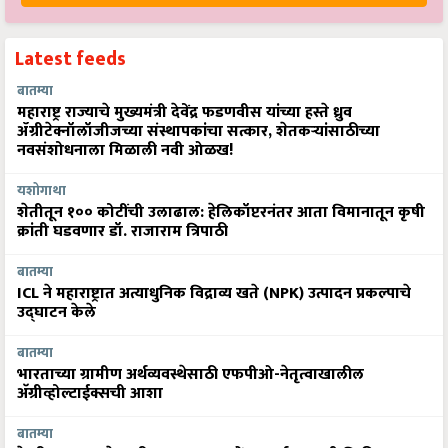
Latest feeds
बातम्या
महाराष्ट्र राज्याचे मुख्यमंत्री देवेंद्र फडणवीस यांच्या हस्ते ध्रुव
ॲग्रीटेक्नॉलॉजीजच्या संस्थापकांचा सत्कार, शेतकऱ्यांसाठीच्या
नवसंशोधनाला मिळाली नवी ओळख!
यशोगाथा
शेतीतून १०० कोटींची उलाढाल: हेलिकॉप्टरनंतर आता विमानातून कृषी
क्रांती घडवणार डॉ. राजाराम त्रिपाठी
बातम्या
ICL ने महाराष्ट्रात अत्याधुनिक विद्राव्य खते (NPK) उत्पादन प्रकल्पाचे
उद्घाटन केले
बातम्या
भारताच्या ग्रामीण अर्थव्यवस्थेसाठी एफपीओ-नेतृत्वाखालील
अ‍ॅग्रीव्होल्टाईक्सची आशा
बातम्या