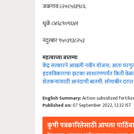
जळगाव ८२०८५६१९८६
धुळे ८४६८९०९६४१
नंदुरबार ९५०३९३८२५३
महत्वाच्या बातम्या
केंद्र सरकारने आखली नवीन योजना; आता घरगुत
हृदयविकाराचा झटका साधारणपर्यंत किती वेळा
शेतकऱ्यांसाठी आनंदाची बातमी; सोयाबीन दरात 
English Summary:
Action subsidized fertiliz
Published on:
07 September 2022, 12:32 IST
कृषी पत्रकारितेसाठी आपला पाठिंबा
प्रिय वाचक, आमच्यात सामील झाल्याबद्दल धन्यवाद. आप