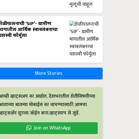
शेळीपालनाची ‘SIP’- ग्रामीण
भागातील आर्थिक स्वावलंबनाचा
यशस्वी फॉर्मुला
More Stories
आम्ही व्हाट्सअप वर आहोत. देशभरातील शेतीविषयीच्या
आताच्या बातम्या मोबाईल वर वाचण्यासाठी आमचा
व्हाट्सअँप ग्रुपला जॉईन करा.व्हाट्सएप से जुड़ें.
Join on WhatsApp