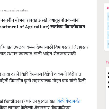
#
zers excessive rates
 नवनवीन योजना राबवत असते. ज्यातून शेतकऱ्यांना
artment of Agriculture) खतांच्या किमतीबाबत
र्जाचं खत उपलब्ध करून देण्यासाठी विभागस्तर, जिल्हास्तर
गात स्थापन करण्यात आली आहेत. शेतकऱ्यांसाठी
T
जादा दराने विक्री केल्यास विक्रेते व कंपनी विरोधात
ाहिती विभागीय कृषी सहसंचालक मोहन वाघ यांनी दिली
al fertilizers) चांगला पुरवठा खत
विक्री केंद्रापर्यंत
ंवा लागवड केलेल्या क्षेत्रानूसार पीकवाढीच्या