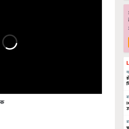
य
श
व
ब
ांक
I
उ
ब
भ