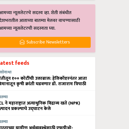
आमच्या न्यूसलेटरचे सदस्य व्हा. शेती संबंधीत
देशभरातील आताच्या बातम्या मेलवर वाचण्यासाठी
आमच्या न्यूसलेटरची सदस्यता घ्या.
Subscribe Newsletters
Latest feeds
शोगाथा
ेतीतून १०० कोटींची उलाढाल: हेलिकॉप्टरनंतर आता
िमानातून कृषी क्रांती घडवणार डॉ. राजाराम त्रिपाठी
ातम्या
CL ने महाराष्ट्रात अत्याधुनिक विद्राव्य खते (NPK)
त्पादन प्रकल्पाचे उद्घाटन केले
ातम्या
ारताच्या ग्रामीण अर्थव्यवस्थेसाठी एफपीओ-