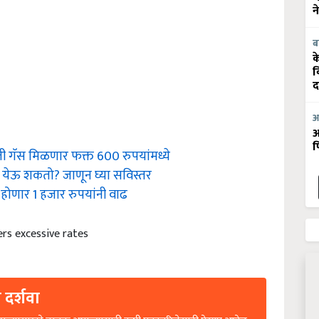
न
ब
क
व
द
आ
आ
फ
ी गॅस मिळणार फक्त 600 रुपयांमध्ये
 येऊ शकतो? जाणून घ्या सविस्तर
होणार 1 हजार रुपयांनी वाढ
ers excessive rates
 दर्शवा
ल्यासारखे वाचक आमच्यासाठी कृषी पत्रकारितेसाठी प्रेरणा आहेत.