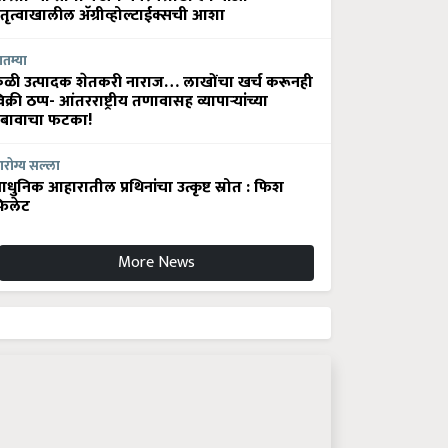
ेतृत्वाखालील अ‍ॅग्रीव्होल्टाईक्सची आशा
ातम्या
ेळी उत्पादक शेतकरी नाराज… लाखोंचा खर्च करूनही
िक्री ठप्प- आंतरराष्ट्रीय तणावासह व्यापाऱ्यांच्या
बावाचा फटका!
रोग्य सल्ला
धुनिक आहारातील प्रथिनांचा उत्कृष्ट स्रोत : फिश
िलेट
More News