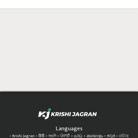
Languages
Krishi Jagran
हिंदी
বাঙালি
ਪੰਜਾਬੀ
தமிழ்
മലയാളം
ಕನ್ನಡ
ଓଡିଆ