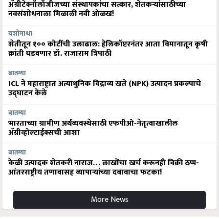
ॲग्रीटेक्नॉलॉजीजच्या संस्थापकांचा सत्कार, शेतकऱ्यांसाठीच्या
नवसंशोधनाला मिळाली नवी ओळख!
यशोगाथा
शेतीतून १०० कोटींची उलाढाल: हेलिकॉप्टरनंतर आता विमानातून कृषी
क्रांती घडवणार डॉ. राजाराम त्रिपाठी
बातम्या
ICL ने महाराष्ट्रात अत्याधुनिक विद्राव्य खते (NPK) उत्पादन प्रकल्पाचे
उद्घाटन केले
बातम्या
भारताच्या ग्रामीण अर्थव्यवस्थेसाठी एफपीओ-नेतृत्वाखालील
अ‍ॅग्रीव्होल्टाईक्सची आशा
बातम्या
केळी उत्पादक शेतकरी नाराज… लाखोंचा खर्च करूनही विक्री ठप्प-
आंतरराष्ट्रीय तणावासह व्यापाऱ्यांच्या दबावाचा फटका!
More News