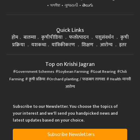
অসমীয়া
ગુજરાતી
తెలుగు
Quick Links
होम
बातम्या
कृषीपीडिया
फलोत्पादन
पशुसंवर्धन
कृषी
प्रक्रिया
यशकथा
यांत्रिकीकरण
शिक्षण
आरोग्य
इतर
Top on Krishi Jagran
Government Schemes
Soybean Farming
Goat Rearing
Chili
Farming
कृषी प्रक्रिया
Orchard planting / फळबाग लागवड
Health मानवी
आरोग्य
Subscribe to our Newsletter. You choose the topics of
your interest and we'll send you handpicked news and
latest updates based on your choice.
Subscribe Newsletters