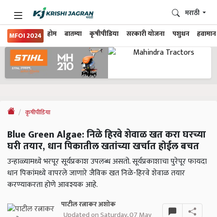
मराठी
होम
बातम्या
कृषीपीडिया
सरकारी योजना
पशुधन
हवामान
MFOI 2024
कृषीपीडिया
Blue Green Algae: निळे हिरवे शेवाळ खत करा घरच्या
घरी तयार, धान पिकातील खतांच्या खर्चात होईल बचत
उन्हाळ्यामध्ये भरपूर सूर्यप्रकाश उपलब्ध असतो. सूर्यप्रकाशाचा पुरेपूर फायदा
धान पिकांमध्ये वापरले जाणारे जैविक खत निळे-हिरवे शेवाळ तयार
करण्याकरता होणे आवश्यक आहे.
पाटील रत्नाकर अशोक
Updated on Saturday, 07 May