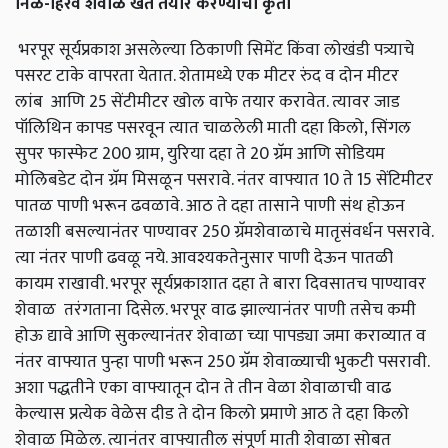
निळे
-
हिरवे
शेवाळ
खत
तयार
करण्याची
कृती
भरपूर सूर्यप्रकाश असलेल्या ठिकाणी सिमेंट किंवा लोखंडी पत्र्याचे
पसरट टाके वापरता येतात. शेतामध्ये एक मीटर रुंद व दोन मीटर
लांब आणि 25 सेंटीमीटर खोल वाफे तयार करावेत. त्यावर जाड
पॉलिथिन कापड पसरवून त्यात चाळलेली माती दहा किलो, सिंगल
सुपर फास्फेट 200 ग्राम, युरिया दहा ते 20 ग्रॅम आणि सोडियम
मोलिबडेट दोन ग्रॅम मिसळून पसरावे. नंतर वाफ्यात 10 ते 15 सेंटिमीटर
पातळ पाणी भरून ढवळावे. आठ ते दहा तासाने पाणी संथ होऊन
तळाशी बसल्यानंतर पाण्यावर 250 ग्रॅमशेवाळाचे मातृसंवर्धन पसरावे.
त्या नंतर पाणी ढवळू नये. आवश्यकतेनुसार पाणी देऊन पातळी
कायम राखावी. भरपूर सूर्यप्रकाशात दहा ते बारा दिवसातच पाण्यावर
शेवाळ तरंगताना दिसेल. भरपूर वाढ झाल्यानंतर पाणी तसेच कमी
होऊ द्यावे आणि सुकल्यानंतर शेवाळा च्या पापड्या जमा कराव्यात व
नंतर वाफ्यात पुन्हा पाणी भरून 250 ग्रॅम शेवाळ्याची भुकटी पसरावी.
अशा पद्धतीने एका वाफ्यातून दोन ते तीन वेळा शेवाळाची वाढ
केल्यास प्रत्येक वेळेस दीड ते दोन किलो प्रमाणे आठ ते दहा किलो
शेवाळ मिळेल. त्यानंतर वाफ्यातील संपूर्ण माती शेवाळा सोबत