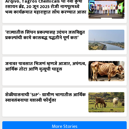
Arqivo, Tagros Chemicals चा नवा कृषी
रसायन ब्रँड, 20 जून 2025 रोजी नागपूरमध्ये
भव्य कार्यक्रमात महाराष्ट्रात लाँच करण्यात आला
‘राज्यातील सिंचन प्रकल्पासह उदंचन जलविद्युत
प्रकल्पांची कामे कालबद्ध पद्धतीने पूर्ण करा’
जनावर पावसात भिजणं म्हणजे आजार, अपंगत्व,
आर्थिक तोटा आणि मृत्यूची चाहूल
शेळीपालनाची ‘SIP’- ग्रामीण भागातील आर्थिक
स्वावलंबनाचा यशस्वी फॉर्मुला
More Stories