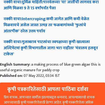
नक्की
वाचा
:
दुर्मिळ
माहिती
:
पानवेलच्या
'
या
'
जातींची
लागवड
करा
आणि
मिळवा
9
ते
15
वर्षांपर्यंत
पैसा
नक्की
वाचा
:Intercroping:
कमी
जागेत
आणि
कमी
वेळेत
मिळवायचे
असेल
जास्त
उत्पन्न
तर
फळबागांमध्ये
'
फुलांचे
आंतरपीक
'
ठरेल
उत्तम
पर्याय
नक्की
वाचा
:
गुलाबराव
पाटलांचा
स्वपक्षाच्या
कृषी
खात्याला
अल्टिमेटम
!
कृषी
विभागातील
जागा
भरा
नाहीतर
'
मंत्रालय
हलवून
टाकेल
'
English Summary:
a making process of blue green algae this is
useful organic manure for paddy crop
Published on:
07 May 2022, 03:34 IST
कृषी पत्रकारितेसाठी आपला पाठिंबा दर्शवा
प्रिय वाचक, आमच्यात सामील झाल्याबद्दल धन्यवाद. आपल्यासारखे वाचक
आमच्यासाठी कृषी पत्रकारितेसाठी प्रेरणा आहेत. कृषी पत्रकारितेला अधिक