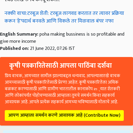
नक्की वाचा:टरबूज शेती: टरबूज लागवड करतात तर त्यावर प्रक्रिया
करून 'हे'पदार्थ बनवले आणि विकले तर मिळवाल बंपर नफा
English Summary:
poha making bussiness is so profitable and
give more income
Published on:
21 June 2022, 07:26 IST
कृषी पत्रकारितेसाठी आपला पाठिंबा दर्शवा
प्रिय वाचक, आमच्यात सामील झाल्याबद्दल धन्यवाद. आपल्यासारखे वाचक
आमच्यासाठी कृषी पत्रकारितेसाठी प्रेरणा आहेत. कृषी पत्रकारितेला अधिक
बळकट करण्यासाठी आणि ग्रामीण भारतातील कानाकोप in्यात शेतकरी
आणि लोकांपर्यंत पोहोचण्यासाठी आम्हाला तुमचे समर्थन किंवा सहकार्य
आवश्यक आहे. आपले प्रत्येक सहकार्य आमच्या भविष्यासाठी मोलाचे आहे.
आपण आम्हाला समर्थन करणे आवश्यक आहे (Contribute Now)