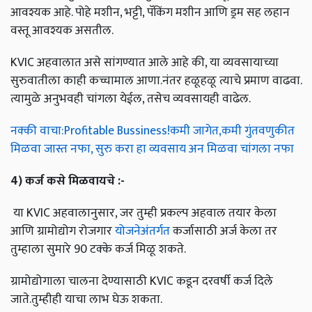
आवश्यक आहे. पोहे मशीन, भट्टी, पॅकिंग मशीन आणि ड्रम सह लहान
वस्तू आवश्यक असतील.
KVIC अहवालात असे सांगण्यात आले आहे की, या व्यवसायाच्या
सुरुवातीला काही कच्चामाल आणा.नंतर हळूहळू त्याचे प्रमाण वाढवा.
त्यामुळे अनुभवही चांगला येईल, तसेच व्यवसायही वाढेल.
नक्की वाचा:Profitable Bussiness!कमी जागेत,कमी गुंतवणुकीत
मिळवा जास्त नफा, सुरु करा हा व्यवसाय अन मिळवा चांगला नफा
4)
कर्ज
कसे
मिळवायचे
:-
या KVIC अहवालानुसार, जर तुम्ही प्रकल्प अहवाल तयार केला
आणि ग्रामोद्योग रोजगार
योजनेअंतर्गत
कर्जासाठी अर्ज केला तर
तुम्हाला सुमारे 90 टक्के कर्ज मिळू शकते.
ग्रामोद्योगाला चालना देण्यासाठी KVIC कडून दरवर्षी कर्ज दिले
जाते.तुम्हीही याचा लाभ घेऊ शकता.