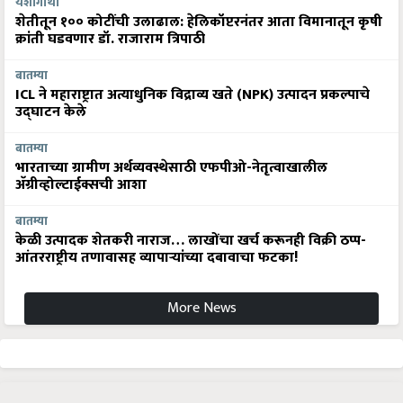
यशोगाथा
शेतीतून १०० कोटींची उलाढाल: हेलिकॉप्टरनंतर आता विमानातून कृषी
क्रांती घडवणार डॉ. राजाराम त्रिपाठी
बातम्या
ICL ने महाराष्ट्रात अत्याधुनिक विद्राव्य खते (NPK) उत्पादन प्रकल्पाचे
उद्घाटन केले
बातम्या
भारताच्या ग्रामीण अर्थव्यवस्थेसाठी एफपीओ-नेतृत्वाखालील
अ‍ॅग्रीव्होल्टाईक्सची आशा
बातम्या
केळी उत्पादक शेतकरी नाराज… लाखोंचा खर्च करूनही विक्री ठप्प-
आंतरराष्ट्रीय तणावासह व्यापाऱ्यांच्या दबावाचा फटका!
More News