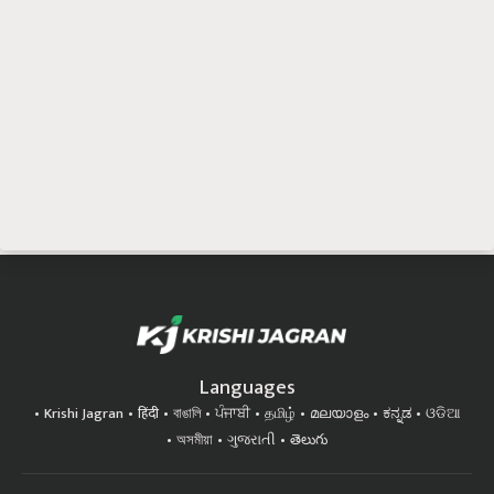
Languages
Krishi Jagran
हिंदी
বাঙালি
ਪੰਜਾਬੀ
தமிழ்
മലയാളം
ಕನ್ನಡ
ଓଡିଆ
অসমীয়া
ગુજરાતી
తెలుగు