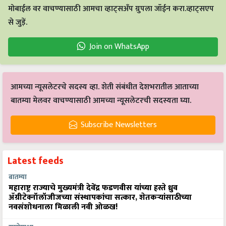
मोबाईल वर वाचण्यासाठी आमचा व्हाट्सअँप ग्रुपला जॉईन करा.व्हाट्सएप
से जुड़ें.
Join on WhatsApp
आमच्या न्यूसलेटरचे सदस्य व्हा. शेती संबंधीत देशभरातील आताच्या
बातम्या मेलवर वाचण्यासाठी आमच्या न्यूसलेटरची सदस्यता घ्या.
Subscribe Newsletters
Latest feeds
बातम्या
महाराष्ट्र राज्याचे मुख्यमंत्री देवेंद्र फडणवीस यांच्या हस्ते ध्रुव
ॲग्रीटेक्नॉलॉजीजच्या संस्थापकांचा सत्कार, शेतकऱ्यांसाठीच्या
नवसंशोधनाला मिळाली नवी ओळख!