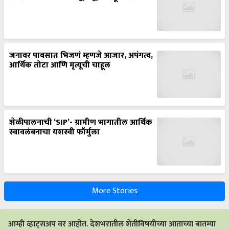
जनावर पावसात भिजणं म्हणजे आजार, अपंगत्व,
आर्थिक तोटा आणि मृत्यूची चाहूल
शेळीपालनाची ‘SIP’- ग्रामीण भागातील आर्थिक
स्वावलंबनाचा यशस्वी फॉर्मुला
More Stories
आम्ही व्हाट्सअप वर आहोत. देशभरातील शेतीविषयीच्या आताच्या बातम्या