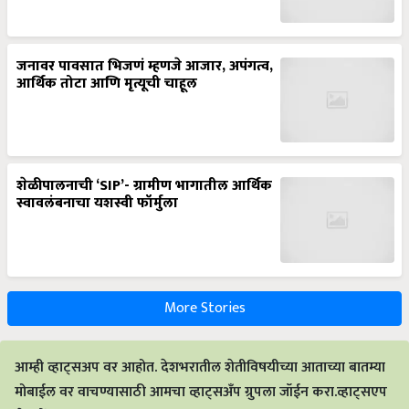
जनावर पावसात भिजणं म्हणजे आजार, अपंगत्व,
आर्थिक तोटा आणि मृत्यूची चाहूल
शेळीपालनाची ‘SIP’- ग्रामीण भागातील आर्थिक
स्वावलंबनाचा यशस्वी फॉर्मुला
More Stories
आम्ही व्हाट्सअप वर आहोत. देशभरातील शेतीविषयीच्या आताच्या बातम्या
मोबाईल वर वाचण्यासाठी आमचा व्हाट्सअँप ग्रुपला जॉईन करा.व्हाट्सएप