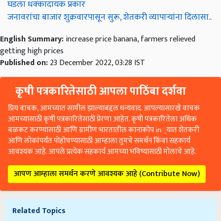
घडला धक्कादायक प्रकार
जनावरांचा बाजार शुक्रवारपासून सुरू, शेतकरी व्यापाऱ्यांना दिलासा..
English Summary:
increase price banana, farmers relieved
getting high prices
Published on:
23 December 2022, 03:28 IST
कृषी पत्रकारितेसाठी आपला पाठिंबा दर्शवा
प्रिय वाचक, आमच्यात सामील झाल्याबद्दल धन्यवाद. आपल्यासारखे वाचक
आमच्यासाठी कृषी पत्रकारितेसाठी प्रेरणा आहेत. कृषी पत्रकारितेला अधिक
बळकट करण्यासाठी आणि ग्रामीण भारतातील कानाकोप in्यात शेतकरी
आणि लोकांपर्यंत पोहोचण्यासाठी आम्हाला तुमचे समर्थन किंवा सहकार्य
आवश्यक आहे. आपले प्रत्येक सहकार्य आमच्या भविष्यासाठी मोलाचे आहे.
आपण आम्हाला समर्थन करणे आवश्यक आहे (Contribute Now)
Related Topics