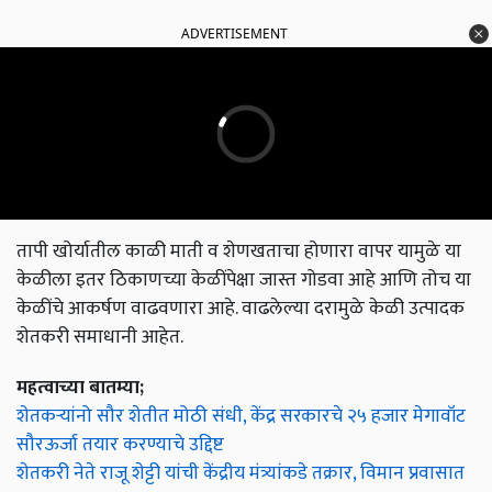
ADVERTISEMENT
तापी खोर्यातील काळी माती व शेणखताचा होणारा वापर यामुळे या
केळीला इतर ठिकाणच्या केळींपेक्षा जास्त गोडवा आहे आणि तोच या
केळींचे आकर्षण वाढवणारा आहे. वाढलेल्या दरामुळे केळी उत्पादक
शेतकरी समाधानी आहेत.
महत्वाच्या बातम्या;
शेतकऱ्यांनो सौर शेतीत मोठी संधी, केंद्र सरकारचे २५ हजार मेगावॉट
सौरऊर्जा तयार करण्याचे उद्दिष्ट
शेतकरी नेते राजू शेट्टी यांची केंद्रीय मंत्र्यांकडे तक्रार, विमान प्रवासात