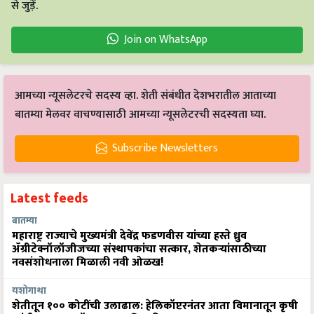
से जुड़ें.
Join on WhatsApp
आमच्या न्यूसलेटरचे सदस्य व्हा. शेती संबंधीत देशभरातील आताच्या
बातम्या मेलवर वाचण्यासाठी आमच्या न्यूसलेटरची सदस्यता घ्या.
Subscribe Newsletters
Latest feeds
बातम्या
महाराष्ट्र राज्याचे मुख्यमंत्री देवेंद्र फडणवीस यांच्या हस्ते ध्रुव
ॲग्रीटेक्नॉलॉजीजच्या संस्थापकांचा सत्कार, शेतकऱ्यांसाठीच्या
नवसंशोधनाला मिळाली नवी ओळख!
यशोगाथा
शेतीतून १०० कोटींची उलाढाल: हेलिकॉप्टरनंतर आता विमानातून कृषी