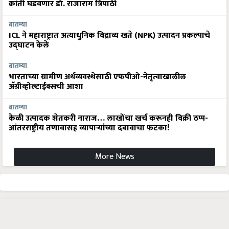
क्रांती घडवणार डॉ. राजाराम त्रिपाठी
बातम्या
ICL ने महाराष्ट्रात अत्याधुनिक विद्राव्य खते (NPK) उत्पादन प्रकल्पाचे
उद्घाटन केले
बातम्या
भारताच्या ग्रामीण अर्थव्यवस्थेसाठी एफपीओ-नेतृत्वाखालील
अ‍ॅग्रीव्होल्टाईक्सची आशा
बातम्या
केळी उत्पादक शेतकरी नाराज… लाखोंचा खर्च करूनही विक्री ठप्प-
आंतरराष्ट्रीय तणावासह व्यापाऱ्यांच्या दबावाचा फटका!
More News