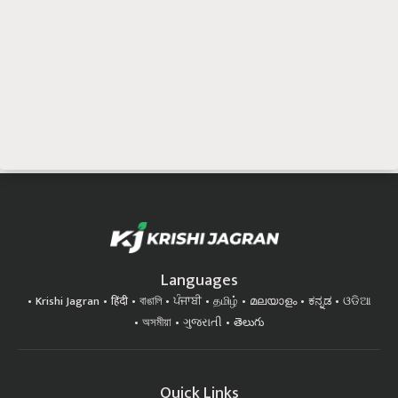
Languages
Krishi Jagran
हिंदी
বাঙালি
ਪੰਜਾਬੀ
தமிழ்
മലയാളം
ಕನ್ನಡ
ଓଡିଆ
অসমীয়া
ગુજરાતી
తెలుగు
Quick Links