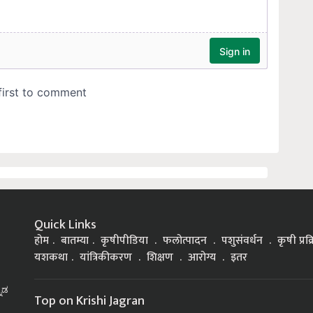
Quick Links
होम
बातम्या
कृषीपीडिया
फलोत्पादन
पशुसंवर्धन
कृषी प्रक
यशकथा
यांत्रिकीकरण
शिक्षण
आरोग्य
इतर
್ನಡ
Top on Krishi Jagran
Government Schemes
Soybean Farming
Goat Rearing
Chili Farm