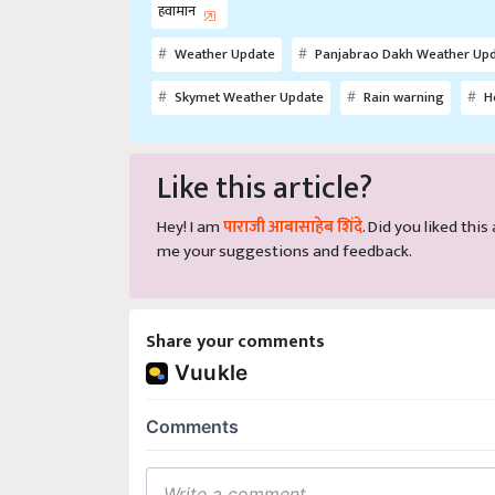
हवामान
Weather Update
Panjabrao Dakh Weather Up
Skymet Weather Update
Rain warning
He
Like this article?
Hey! I am
पाराजी आबासाहेब शिंदे
. Did you liked thi
me your suggestions and feedback.
Share your comments