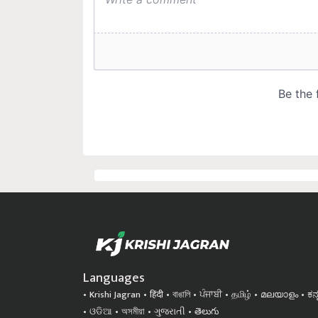
Languages
Krishi Jagran
हिंदी
বাঙালি
ਪੰਜਾਬੀ
தமிழ்
മലയാളം
ಕನ
ଓଡିଆ
অসমীয়া
ગુજરાતી
తెలుగు