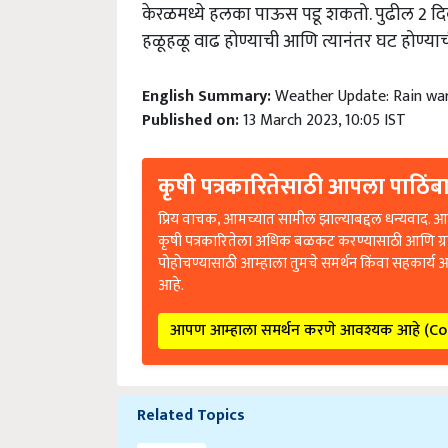
केरळमध्ये हलका पाऊस पडू शकतो. पुढील 2 दि
हळूहळू वाढ होण्याची आणि त्यानंतर घट होण्या
English Summary:
Weather Update: Rain war
Published on:
13 March 2023, 10:05 IST
कृषी पत्रकारितेसाठी आपला पाठिंबा
प्रिय वाचक, आमच्यात सामील झाल्याबद्दल धन्यवाद. आप
कृषी पत्रकारितेला अधिक बळकट करण्यासाठी आणि ग्
पोहोचण्यासाठी आम्हाला तुमचे समर्थन किंवा सहकार्य 
आहे.
आपण आम्हाला समर्थन करणे आवश्यक आहे (C
Related Topics