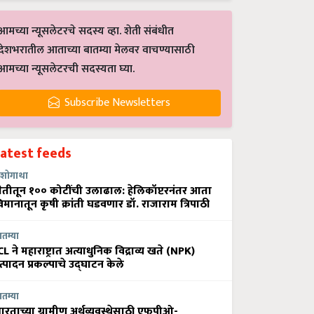
आमच्या न्यूसलेटरचे सदस्य व्हा. शेती संबंधीत
देशभरातील आताच्या बातम्या मेलवर वाचण्यासाठी
आमच्या न्यूसलेटरची सदस्यता घ्या.
Subscribe Newsletters
Latest feeds
शोगाथा
ेतीतून १०० कोटींची उलाढाल: हेलिकॉप्टरनंतर आता
िमानातून कृषी क्रांती घडवणार डॉ. राजाराम त्रिपाठी
ातम्या
CL ने महाराष्ट्रात अत्याधुनिक विद्राव्य खते (NPK)
त्पादन प्रकल्पाचे उद्घाटन केले
ातम्या
ारताच्या ग्रामीण अर्थव्यवस्थेसाठी एफपीओ-