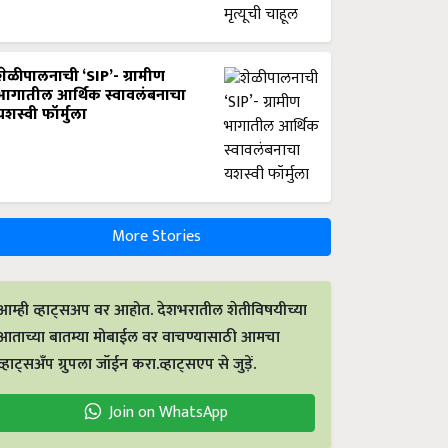
शेळीपालनाची ‘SIP’- ग्रामीण
भागातील आर्थिक स्वावलंबनाचा
यशस्वी फॉर्मुला
More Stories
आम्ही व्हाट्सअप वर आहोत. देशभरातील शेतीविषयीच्या
आताच्या बातम्या मोबाईल वर वाचण्यासाठी आमचा
व्हाट्सअँप ग्रुपला जॉईन करा.व्हाट्सएप से जुड़ें.
Join on WhatsApp