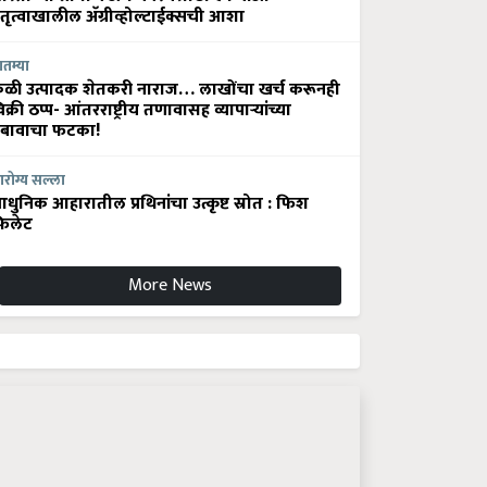
ेतृत्वाखालील अ‍ॅग्रीव्होल्टाईक्सची आशा
ातम्या
ेळी उत्पादक शेतकरी नाराज… लाखोंचा खर्च करूनही
िक्री ठप्प- आंतरराष्ट्रीय तणावासह व्यापाऱ्यांच्या
बावाचा फटका!
रोग्य सल्ला
धुनिक आहारातील प्रथिनांचा उत्कृष्ट स्रोत : फिश
िलेट
More News