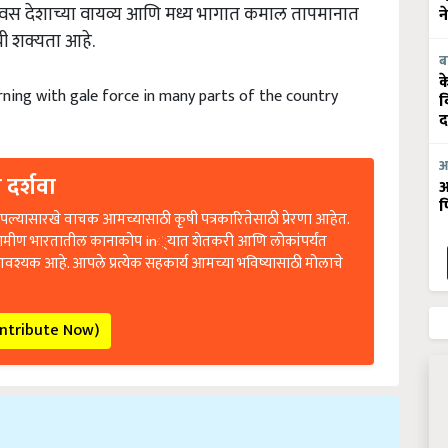
वस देशाच्या वायव्य आणि मध्य भागात कमाल तापमानात
न
ची शक्यता आहे.
ब
क
ning with gale force in many parts of the country
व
द
आ
 दर्शवा
आ
फ
ल्यासारखे वाचक आमच्यासाठी कृषी पत्रकारितेसाठी प्रेरणा आहेत.
रामीण भारतातील कानाकोप in्यात शेतकरी आणि लोकांपर्यंत
आवश्यक आहे. आपले प्रत्येक सहकार्य आमच्या भविष्यासाठी मोलाचे
ontribute Now)