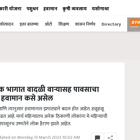
कारी योजना
पशुधन
हवामान
कृषी व्यवसाय
यशोगाथा
ोत्पादन
इतर बातम्या
ऑटो
शिक्षण
शासन निर्णय
Directory
क भागात वादळी वाऱ्यासह पावसाचा
णी हवामान कसे असेल
णि त्यानुसार हवामानात झपाट्याने बदल होत आहेत. हळूहळू
ढत आहे. मार्च महिन्यातच अनेक ठिकाणी लोकांना मे महिन्याची
पासूनच उष्णतेने लोक हैराण झाले आहेत.
ated on Monday, 13 March 2023 10:02 AM